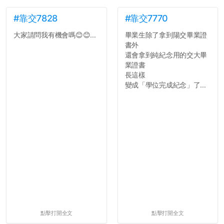
#靠交7828
#靠交7770
大家請問我有機會嗎😊😊...
畢業生除了拿到陽交畢業證
書外
還會拿到純紀念用的交大畢
業證書
長這樣
變成「學位完成紀念」了...
點擊打開全文
點擊打開全文