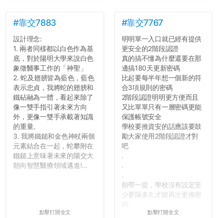
#靠交7883
#靠交7767
設計理念:
明明單一入口就已經有提供
1. 兩者同樣都以白色作為基
更安全的2階段認證
底，對於陽明大學來說白色
真的搞不懂為什麼還要在那
象徵醫事工作的「神聖」
邊搞180天更新密碼
2. 蛇及翅膀皆為藍色，藍色
比起要每半年想一個新的符
表示忠貞，我將蛇的翅膀和
合3項規則的密碼
鐵砧融為一體，看起來除了
2階段認證明明更方便而且
像一雙手指引著未來方向
又比單單只有一層密碼更能
外，更像一雙手承載著知識
保護帳號安全
的重量。
學校要推資安的話應該要鼓
3. 我將鐵鎚和金色神杖兩個
勵大家使用2階段認證才對
元素結合在一起，蛇攀附在
吧
鐵鎚上意味著未來的陽交大
.
朝向智慧醫療領域邁進!...
.
.
順帶一提，學校沒有設定至
少要隔多久才能再次更換密
碼
點擊打開全文
點擊打開全文
所以只要重新設定4次密碼