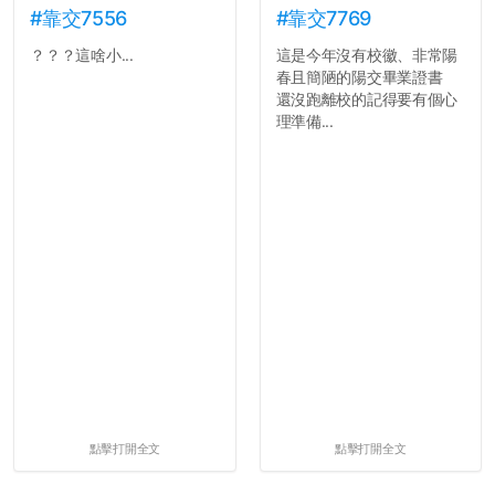
#靠交7556
#靠交7769
？？？這啥小...
這是今年沒有校徽、非常陽
春且簡陋的陽交畢業證書
還沒跑離校的記得要有個心
理準備...
點擊打開全文
點擊打開全文