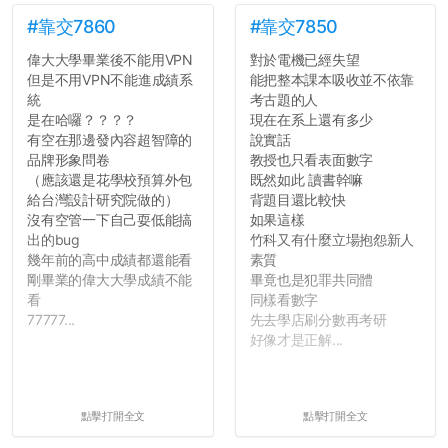
#靠交7860
#靠交7850
偉大大學畢業後不能用VPN
對於電機已經失望
但是不用VPN不能進成績系
能把整本課本吸收並不依靠
統
考古題的人
是在哈囉？？？？
現在在系上還有多少
有空在那邊發內容超智障的
說實話
品牌形象問卷
教授也只看表面數字
（應該還是花學校預算外包
既然如此 讀書幹嘛
給台灣設計研究院做的）
背題目還比較快
沒有空管一下自己耍低能搞
如果這樣
出的bug
竹科又有什麼立場抱怨新人
幾年前的高中成績都還能看
素質
剛畢業的偉大大學成績不能
畢竟也是犯罪共同體
看
同樣看數字
77777...
先去學店刷分數再考研
好像才是正解...
點擊打開全文
點擊打開全文