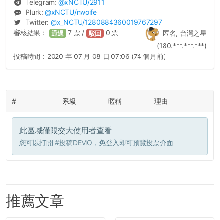
Telegram:
@
xNCTU
/2911
Plurk:
@
xNCTU
/nwoife
Twitter:
@
x_NCTU
/1280884360019767297
審核結果：
7
票 /
0
票
匿名, 台灣之星
通過
駁回
(180.***.***.***)
投稿時間：
2020 年 07 月 08 日 07:06 (74 個月前)
#
系級
暱稱
理由
此區域僅限交大使用者查看
您可以打開
#投稿DEMO
，免登入即可預覽投票介面
推薦文章