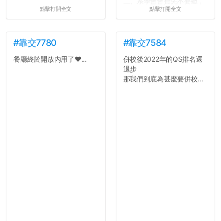
二、系學會會費先不要繳，
點擊打開全文
點擊打開全文
很多人一路輕鬆自在到畢業
都沒掏錢。
三、不要排早八的課。早起
上早八的毅力跟每年的新年
#靠交7780
#靠交7584
新希望一樣不持久。
餐廳終於開放內用了❤️...
併校後2022年的QS排名還
四、不要當班代。不要當班
退步
代。不要當班代。
那我們到底為甚麼要併校...
五、每天都能穿便服上學好
像很爽，切記不要把自己混
搭成彩色花椰菜。整齊、簡
單、大方就好。
六、一個人吃午餐修通識沒
什麼。寧可等待志同道合的
好夥伴，也不要找爛咖湊
合。
七、小心總是跟學弟妹混在
一起的學長...