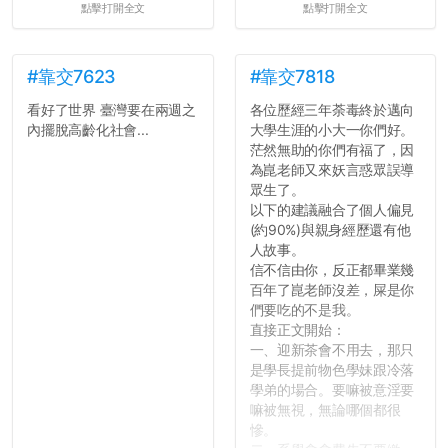
點擊打開全文
點擊打開全文
#靠交7623
#靠交7818
看好了世界 臺灣要在兩週之
各位歷經三年荼毒終於邁向
內擺脫高齡化社會...
大學生涯的小大一你們好。
茫然無助的你們有福了，因
為崑老師又來妖言惑眾誤導
眾生了。
以下的建議融合了個人偏見
(約90%)與親身經歷還有他
人故事。
信不信由你，反正都畢業幾
百年了崑老師沒差，屎是你
們要吃的不是我。
直接正文開始：
一、迎新茶會不用去，那只
是學長提前物色學妹跟冷落
學弟的場合。要嘛被意淫要
嘛被無視，無論哪個都很
慘。