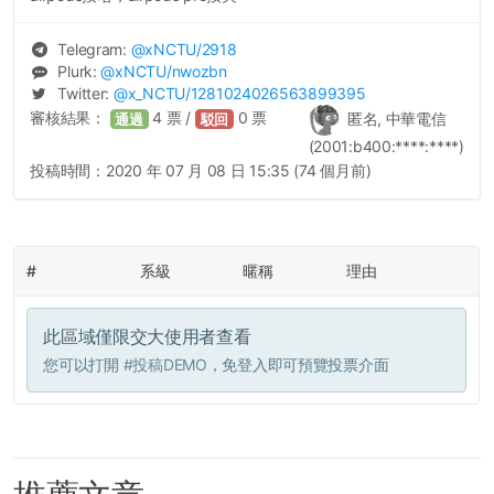
Telegram:
@
xNCTU
/2918
Plurk:
@
xNCTU
/nwozbn
Twitter:
@
x_NCTU
/1281024026563899395
審核結果：
4
票 /
0
票
匿名, 中華電信
通過
駁回
(2001:b400:****:****)
投稿時間：
2020 年 07 月 08 日 15:35 (74 個月前)
#
系級
暱稱
理由
此區域僅限交大使用者查看
您可以打開
#投稿DEMO
，免登入即可預覽投票介面