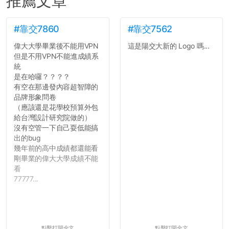
推薦文章
#靠交7860
#靠交7562
偉大大學畢業後不能用VPN
這是陽交大新的 Logo 嗎...
但是不用VPN不能進成績系
統
是在哈囉？？？？
有空在那邊發內容超智障的
品牌形象問卷
（應該還是花學校預算外包
給台灣設計研究院做的）
沒有空管一下自己耍低能搞
出的bug
幾年前的高中成績都還能看
剛畢業的偉大大學成績不能
看
77777...
點擊打開全文
點擊打開全文