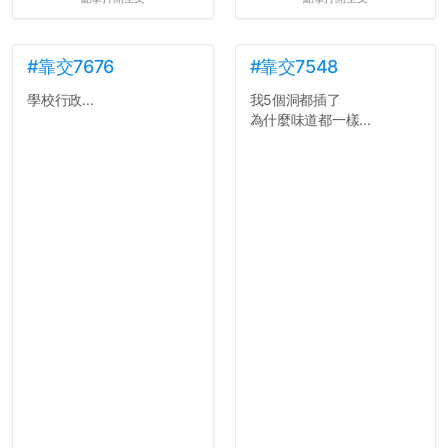
#靠交7676
#靠交7548
學校行政...
我5個洞都插了
為什麼味道都一樣...