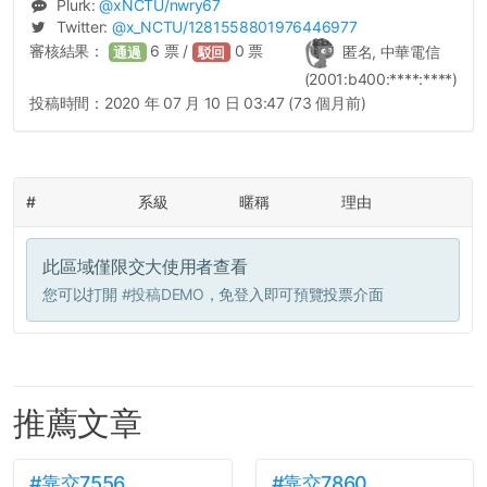
Plurk:
@
xNCTU
/nwry67
Twitter:
@
x_NCTU
/1281558801976446977
審核結果：
6
票 /
0
票
匿名, 中華電信
通過
駁回
(2001:b400:****:****)
投稿時間：
2020 年 07 月 10 日 03:47 (73 個月前)
#
系級
暱稱
理由
此區域僅限交大使用者查看
您可以打開
#投稿DEMO
，免登入即可預覽投票介面
推薦文章
#靠交7556
#靠交7860