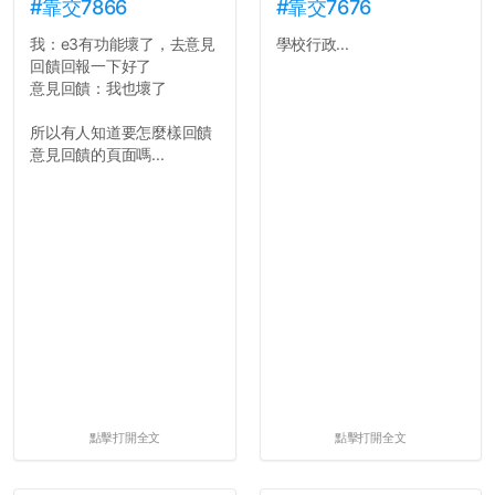
#靠交7866
#靠交7676
我：e3有功能壞了，去意見
學校行政...
回饋回報一下好了
意見回饋：我也壞了
所以有人知道要怎麼樣回饋
意見回饋的頁面嗎...
點擊打開全文
點擊打開全文