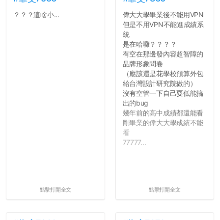
？？？這啥小...
偉大大學畢業後不能用VPN
但是不用VPN不能進成績系
統
是在哈囉？？？？
有空在那邊發內容超智障的
品牌形象問卷
（應該還是花學校預算外包
給台灣設計研究院做的）
沒有空管一下自己耍低能搞
出的bug
幾年前的高中成績都還能看
剛畢業的偉大大學成績不能
看
77777...
點擊打開全文
點擊打開全文