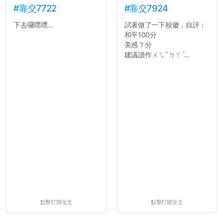
#靠交7722
#靠交7924
下去囉嘿嘿...
試著做了一下校徽，自評：
和平100分
美感？分
建議讀作ㄨㄟˇㄉㄚˋ...
點擊打開全文
點擊打開全文