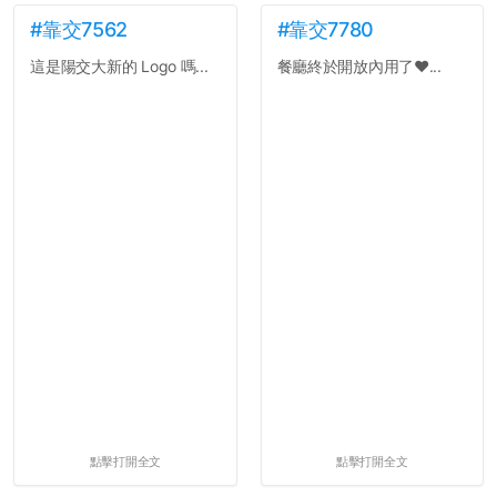
#靠交7562
#靠交7780
這是陽交大新的 Logo 嗎...
餐廳終於開放內用了❤️...
點擊打開全文
點擊打開全文