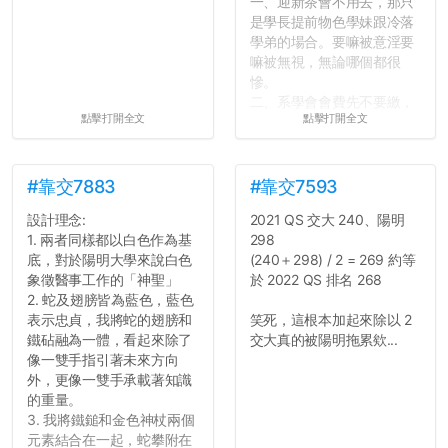
一、迎新茶會不用去，那只
是學長提前物色學妹跟冷落
學弟的場合。要嘛被意淫要
嘛被無視，無論哪個都很
慘。
二、系學會會費先不要繳，
點擊打開全文
點擊打開全文
很多人一路輕鬆自在到畢業
都沒掏錢。
三、不要排早八的課。早起
上早八的毅力跟每年的新年
#靠交7883
#靠交7593
新希望一樣不持久。
設計理念:
2021 QS 交大 240、陽明
四、不要當班代。不要當班
1. 兩者同樣都以白色作為基
298
代。不要當班代。
底，對於陽明大學來說白色
(240＋298) / 2 = 269 約等
五、每天都能穿便服上學好
象徵醫事工作的「神聖」
於 2022 QS 排名 268
像很爽，切記不要把自己混
2. 蛇及翅膀皆為藍色，藍色
搭成彩色花椰菜。整齊、簡
表示忠貞，我將蛇的翅膀和
笑死，這根本加起來除以 2
單、大方就好。
鐵砧融為一體，看起來除了
交大真的被陽明拖累欸...
六、一個人吃午餐修通識沒
像一雙手指引著未來方向
什麼。寧可等待志同道合的
外，更像一雙手承載著知識
好夥伴，也不要找爛咖湊
的重量。
合。
3. 我將鐵鎚和金色神杖兩個
七、小心總是跟學弟妹混在
元素結合在一起，蛇攀附在
一起的學長...