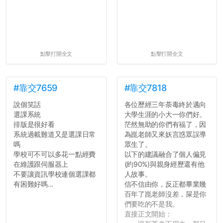
點擊打開全文
點擊打開全文
#靠交7659
#靠交7818
說個笑話
各位歷經三年荼毒終於邁向
選課系統
大學生涯的小大一你們好。
排版是很好看
茫然無助的你們有福了，因
系統過載難道又是選課日常
為崑老師又來妖言惑眾誤導
嗎
眾生了。
學校可不可以多花一點經費
以下的建議融合了個人偏見
在維護跟伺服器上
(約90%)與親身經歷還有他
不要讓資訊學校連個選課都
人故事。
有困難好嗎...
信不信由你，反正都畢業幾
百年了崑老師沒差，屎是你
們要吃的不是我。
直接正文開始：