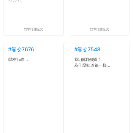
77777...
點擊打開全文
點擊打開全文
#靠交7676
#靠交7548
學校行政...
我5個洞都插了
為什麼味道都一樣...