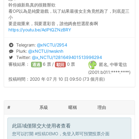
幹你娘新島真的很雞掰欸
看OP以為是純愛遊戲，玩了結果最後女主角竟然跑了，到底是三
小
要是能重來，我要選彩音，誰他媽會想選星奏啊
https://youtu.be/AdPtQZNzBRY
Telegram:
@
xNCTU
/2954
Plurk:
@
xNCTU
/nwsknh
Twitter:
@
x_NCTU
/1281649401513996294
審核結果：
6
票 /
0
票
匿名, 中華電信
通過
駁回
(2001:b011:****:****)
投稿時間：
2020 年 07 月 10 日 09:50 (73 個月前)
#
系級
暱稱
理由
此區域僅限交大使用者查看
您可以打開
#投稿DEMO
，免登入即可預覽投票介面