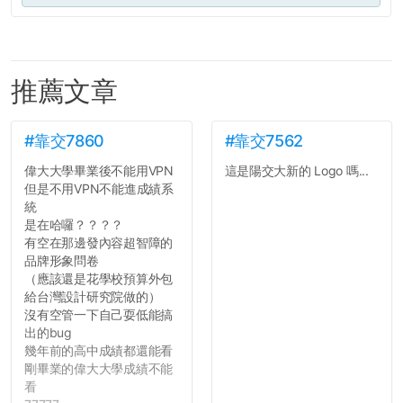
推薦文章
#靠交7860
#靠交7562
偉大大學畢業後不能用VPN
這是陽交大新的 Logo 嗎...
但是不用VPN不能進成績系
統
是在哈囉？？？？
有空在那邊發內容超智障的
品牌形象問卷
（應該還是花學校預算外包
給台灣設計研究院做的）
沒有空管一下自己耍低能搞
出的bug
幾年前的高中成績都還能看
剛畢業的偉大大學成績不能
看