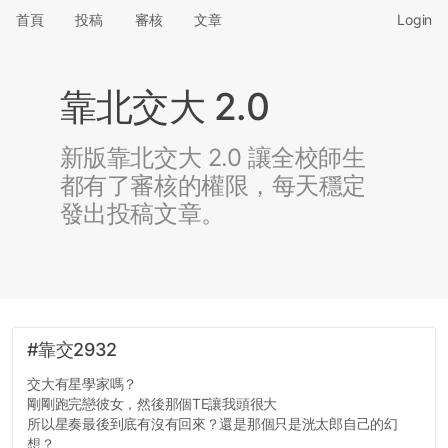
首頁
投稿
審核
文章
Login
靠北交大 2.0
新版靠北交大 2.0 讓全校師生
都有了審核的權限，每天穩定
發出投稿文章。
#靠交2932
交大有星學家嗎？
剛剛跑完戀彼女，然後那個TE讓我頭很大
所以星奏最後到底有沒有回來？還是那個只是洸太郎自己的幻
想？