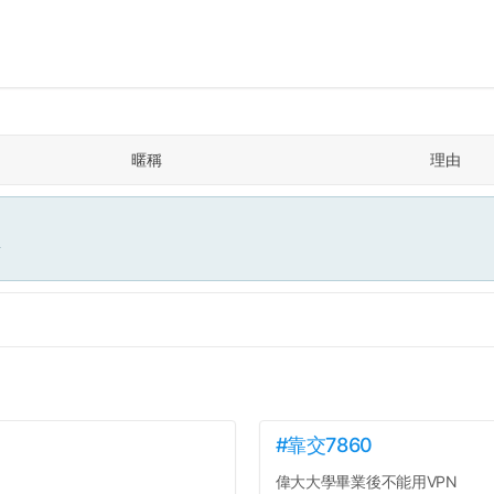
暱稱
理由
面
#靠交7860
偉大大學畢業後不能用VPN