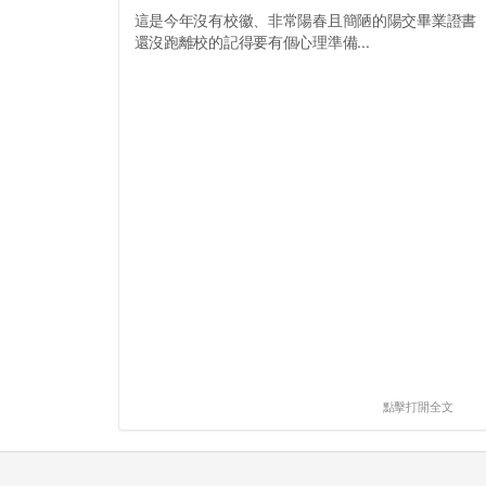
這是今年沒有校徽、非常陽春且簡陋的陽交畢業證書
還沒跑離校的記得要有個心理準備...
點擊打開全文