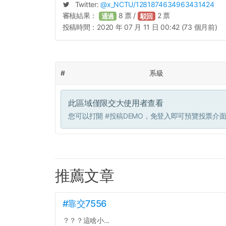
Twitter:
@
x_NCTU
/1281874634963431424
審核結果：
8
票 /
2
票
通過
駁回
投稿時間：
2020 年 07 月 11 日 00:42 (73 個月前)
#
系級
此區域僅限交大使用者查看
您可以打開
#投稿DEMO
，免登入即可預覽投票介
推薦文章
#靠交7556
？？？這啥小...