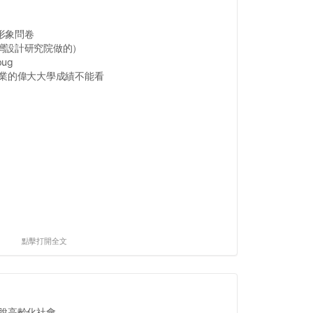
形象問卷
灣設計研究院做的）
ug
畢業的偉大大學成績不能看
點擊打開全文
高齡化社會...