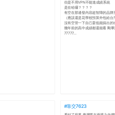
但是不用VPN不能進成績系統
是在哈囉？？？？
有空在那邊發內容超智障的品牌
（應該還是花學校預算外包給台
沒有空管一下自己耍低能搞出的b
幾年前的高中成績都還能看 剛
77777...
#靠交7623
看好了世界 臺灣要在兩週之內擺脫