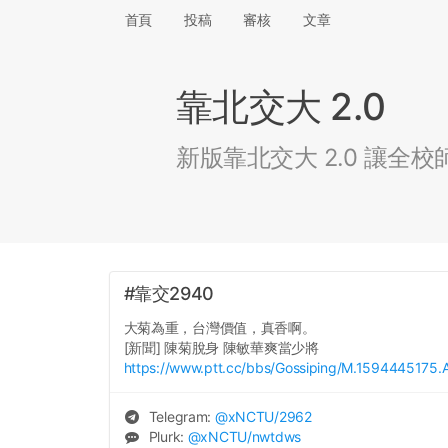
首頁
投稿
審核
文章
靠北交大 2.0
新版靠北交大 2.0 讓
#靠交2940
大菊為重，台灣價值，真香啊。
[新聞] 陳菊脫身 陳敏華爽當少將
https://www.ptt.cc/bbs/Gossiping/M.1594445175.A
Telegram:
@
xNCTU
/2962
Plurk:
@
xNCTU
/nwtdws