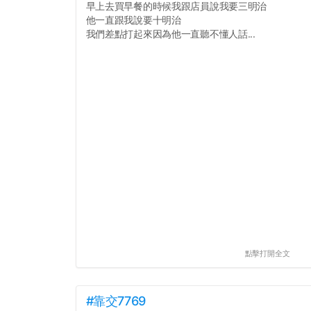
早上去買早餐的時候我跟店員說我要三明治
他一直跟我說要十明治
我們差點打起來因為他一直聽不懂人話...
點擊打開全文
#靠交7769