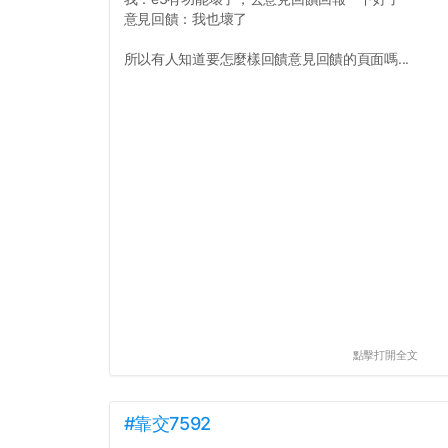
意見回饋：我也壞了
所以有人知道要怎麼樣回饋意見回饋的頁面嗎...
點擊打開全文
#靠交7592