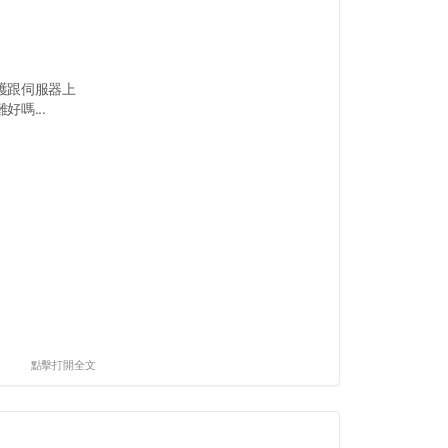
護跟伺服器上
嗎...
點擊打開全文