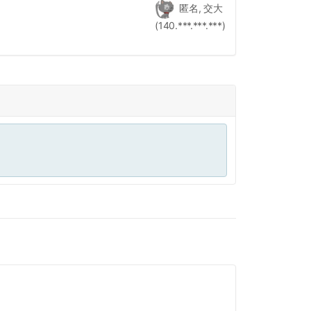
匿名, 交大
(140.***.***.***)