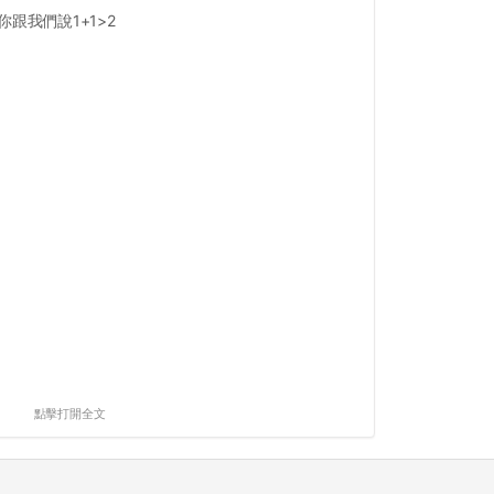
跟我們說1+1>2
點擊打開全文