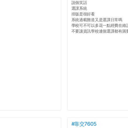
說個笑話
選課系統
排版是很好看
系統過載難道又是選課日常嗎
學校可不可以多花一點經費在維
不要讓資訊學校連個選課都有困難好
#靠交7605