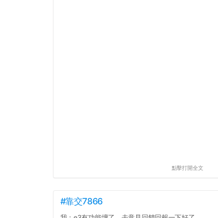
點擊打開全文
#靠交7866
我：e3有功能壞了，去意見回饋回報一下好了