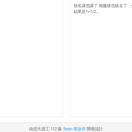
校名讓也讓了 校徽拔也拔走了，你
結果是1+1/2...
由交大資工 112 級
Sean 韋詠祥
開發設計