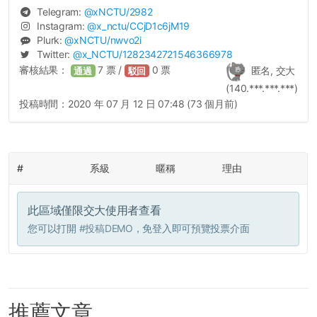
Telegram:
@
xNCTU
/2982
Instagram:
@
x_nctu
/CCjD1c6jM19
Plurk:
@
xNCTU
/nwvo2i
Twitter:
@
x_NCTU
/1282342721546366978
審核結果：
7
票 /
0
票
匿名, 交大
通過
駁回
(140.***.***.***)
投稿時間：
2020 年 07 月 12 日 07:48 (73 個月前)
#
系級
暱稱
理由
此區域僅限交大使用者查看
您可以打開
#投稿DEMO
，免登入即可預覽投票介面
推薦文章