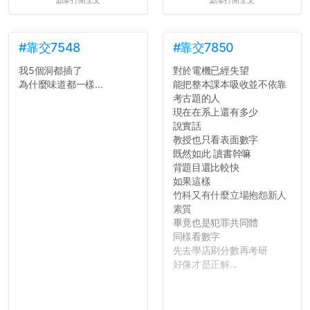
點擊打開全文
點擊打開全文
#靠交7548
#靠交7850
我5個洞都插了
對於電機已經失望
為什麼味道都一樣...
能把整本課本吸收並不依靠
考古題的人
現在在系上還有多少
說實話
教授也只看表面數字
既然如此 讀書幹嘛
背題目還比較快
如果這樣
竹科又有什麼立場抱怨新人
素質
畢竟也是犯罪共同體
同樣看數字
先去學店刷分數再考研
好像才是正解...