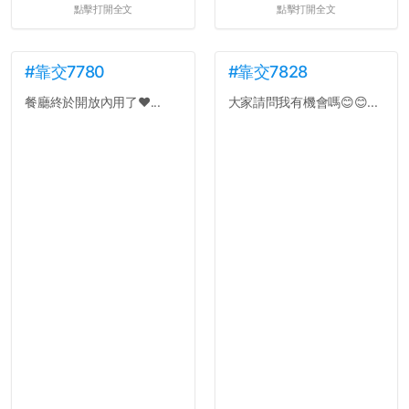
點擊打開全文
點擊打開全文
#靠交7780
#靠交7828
餐廳終於開放內用了❤️...
大家請問我有機會嗎😊😊...