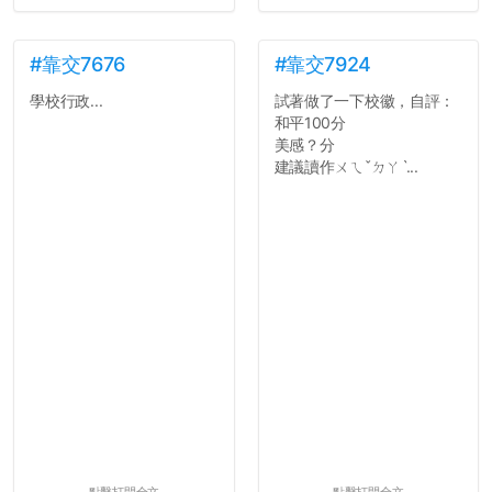
#靠交7676
#靠交7924
學校行政...
試著做了一下校徽，自評：
和平100分
美感？分
建議讀作ㄨㄟˇㄉㄚˋ...