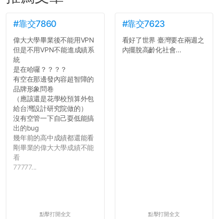
#靠交7860
#靠交7623
偉大大學畢業後不能用VPN
看好了世界 臺灣要在兩週之
但是不用VPN不能進成績系
內擺脫高齡化社會...
統
是在哈囉？？？？
有空在那邊發內容超智障的
品牌形象問卷
（應該還是花學校預算外包
給台灣設計研究院做的）
沒有空管一下自己耍低能搞
出的bug
幾年前的高中成績都還能看
剛畢業的偉大大學成績不能
看
77777...
點擊打開全文
點擊打開全文