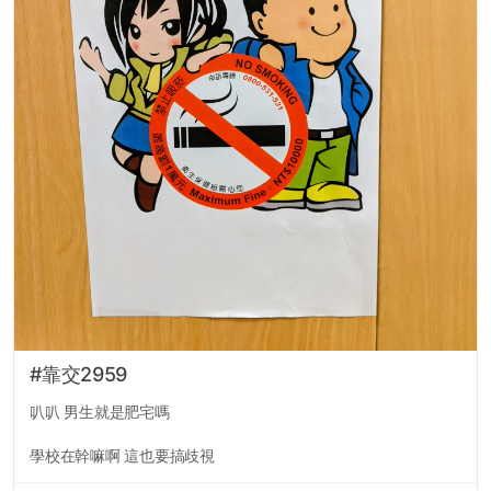
#靠交2959
叭叭 男生就是肥宅嗎
學校在幹嘛啊 這也要搞歧視