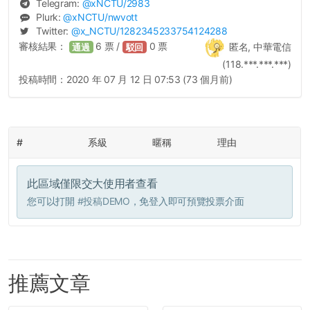
Telegram:
@
xNCTU
/2983
Plurk:
@
xNCTU
/nwvott
Twitter:
@
x_NCTU
/1282345233754124288
審核結果：
6
票 /
0
票
匿名, 中華電信
通過
駁回
(118.***.***.***)
投稿時間：
2020 年 07 月 12 日 07:53 (73 個月前)
#
系級
暱稱
理由
此區域僅限交大使用者查看
您可以打開
#投稿DEMO
，免登入即可預覽投票介面
推薦文章