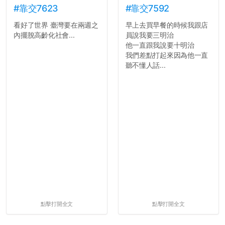
#靠交7623
#靠交7592
看好了世界 臺灣要在兩週之
早上去買早餐的時候我跟店
內擺脫高齡化社會...
員說我要三明治
他一直跟我說要十明治
我們差點打起來因為他一直
聽不懂人話...
點擊打開全文
點擊打開全文