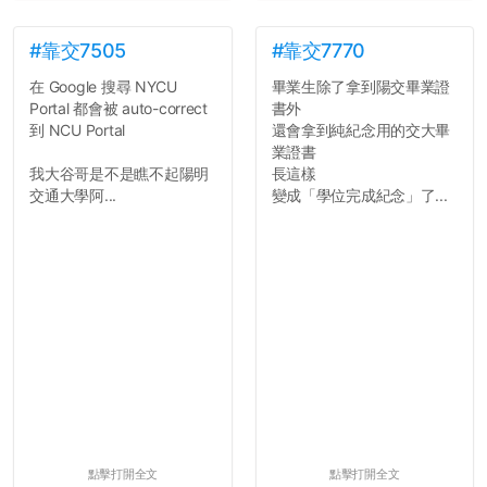
#靠交7505
#靠交7770
在 Google 搜尋 NYCU
畢業生除了拿到陽交畢業證
Portal 都會被 auto-correct
書外
到 NCU Portal
還會拿到純紀念用的交大畢
業證書
我大谷哥是不是瞧不起陽明
長這樣
交通大學阿...
變成「學位完成紀念」了...
點擊打開全文
點擊打開全文