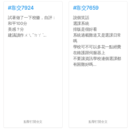
#靠交7924
#靠交7659
試著做了一下校徽，自評：
說個笑話
和平100分
選課系統
美感？分
排版是很好看
建議讀作ㄨㄟˇㄉㄚˋ...
系統過載難道又是選課日常
嗎
學校可不可以多花一點經費
在維護跟伺服器上
不要讓資訊學校連個選課都
有困難好嗎...
點擊打開全文
點擊打開全文