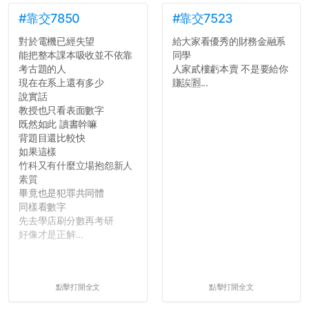
#靠交7850
#靠交7523
對於電機已經失望
給大家看優秀的財務金融系
能把整本課本吸收並不依靠
同學
考古題的人
人家貳樓虧本賣 不是要給你
現在在系上還有多少
賺誒🈹...
說實話
教授也只看表面數字
既然如此 讀書幹嘛
背題目還比較快
如果這樣
竹科又有什麼立場抱怨新人
素質
畢竟也是犯罪共同體
同樣看數字
先去學店刷分數再考研
好像才是正解...
點擊打開全文
點擊打開全文