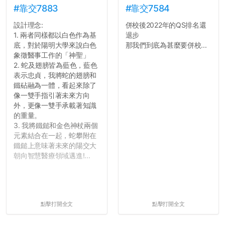
#靠交7883
#靠交7584
設計理念:
併校後2022年的QS排名還
1. 兩者同樣都以白色作為基
退步
底，對於陽明大學來說白色
那我們到底為甚麼要併校...
象徵醫事工作的「神聖」
2. 蛇及翅膀皆為藍色，藍色
表示忠貞，我將蛇的翅膀和
鐵砧融為一體，看起來除了
像一雙手指引著未來方向
外，更像一雙手承載著知識
的重量。
3. 我將鐵鎚和金色神杖兩個
元素結合在一起，蛇攀附在
鐵鎚上意味著未來的陽交大
朝向智慧醫療領域邁進!...
點擊打開全文
點擊打開全文