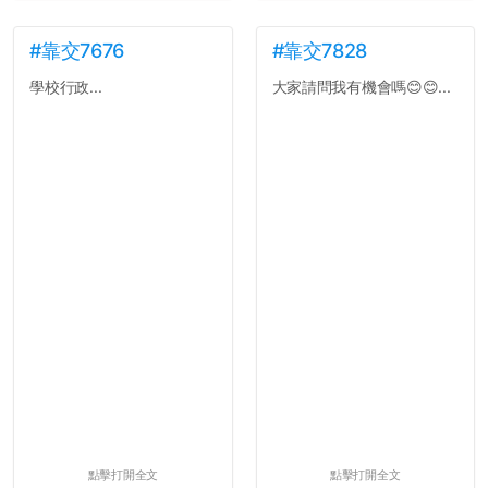
#靠交7676
#靠交7828
學校行政...
大家請問我有機會嗎😊😊...
點擊打開全文
點擊打開全文