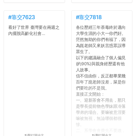
#靠交7623
#靠交7818
看好了世界 臺灣要在兩週之
各位歷經三年荼毒終於邁向
內擺脫高齡化社會...
大學生涯的小大一你們好。
茫然無助的你們有福了，因
為崑老師又來妖言惑眾誤導
眾生了。
以下的建議融合了個人偏見
(約90%)與親身經歷還有他
人故事。
信不信由你，反正都畢業幾
百年了崑老師沒差，屎是你
們要吃的不是我。
直接正文開始：
一、迎新茶會不用去，那只
是學長提前物色學妹跟冷落
學弟的場合。要嘛被意淫要
嘛被無視，無論哪個都很
慘。
二、系學會會費先不要繳，
點擊打開全文
點擊打開全文