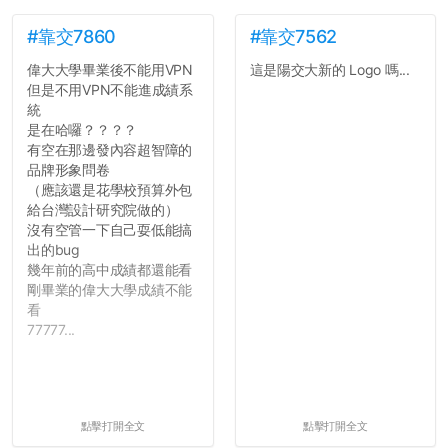
#靠交7860
#靠交7562
偉大大學畢業後不能用VPN
這是陽交大新的 Logo 嗎...
但是不用VPN不能進成績系
統
是在哈囉？？？？
有空在那邊發內容超智障的
品牌形象問卷
（應該還是花學校預算外包
給台灣設計研究院做的）
沒有空管一下自己耍低能搞
出的bug
幾年前的高中成績都還能看
剛畢業的偉大大學成績不能
看
77777...
點擊打開全文
點擊打開全文