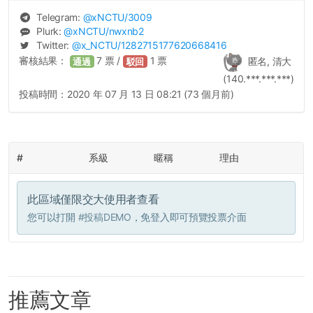
Telegram:
@
xNCTU
/3009
Plurk:
@
xNCTU
/nwxnb2
Twitter:
@
x_NCTU
/1282715177620668416
審核結果：
7
票 /
1
票
匿名, 清大
通過
駁回
(140.***.***.***)
投稿時間：
2020 年 07 月 13 日 08:21 (73 個月前)
#
系級
暱稱
理由
此區域僅限交大使用者查看
您可以打開
#投稿DEMO
，免登入即可預覽投票介面
推薦文章