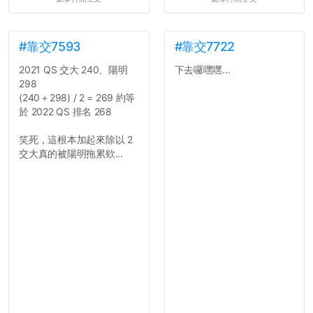
很多人一路輕鬆自在到畢業
都沒掏錢。
三、不要排早八的課。早起
上早八的毅力跟每年的新年
#靠交7593
#靠交7722
新希望一樣不持久。
2021 QS 交大 240、陽明
下去囉嘿嘿...
四、不要當班代。不要當班
298
代。不要當班代。
(240＋298) / 2 = 269 約等
五、每天都能穿便服上學好
於 2022 QS 排名 268
像很爽，切記不要把自己混
搭成彩色花椰菜。整齊、簡
笑死，這根本加起來除以 2
單、大方就好。
交大真的被陽明拖累欸...
六、一個人吃午餐修通識沒
什麼。寧可等待志同道合的
好夥伴，也不要找爛咖湊
合。
七、小心總是跟學弟妹混在
一起的學長...