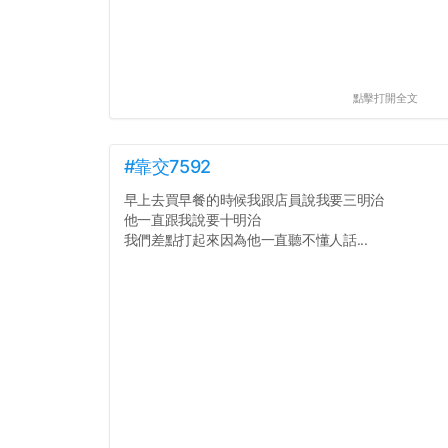
點擊打開全文
#靠交7592
早上去買早餐的時候我跟店員說我要三明治
他一直跟我說要十明治
我們差點打起來因為他一直聽不懂人話...