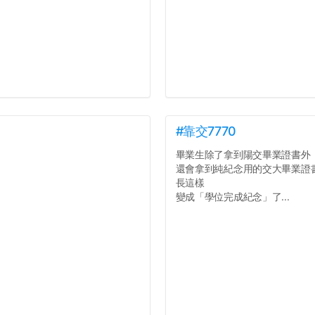
#靠交7770
畢業生除了拿到陽交畢業證書外
還會拿到純紀念用的交大畢業證
長這樣
變成「學位完成紀念」了...