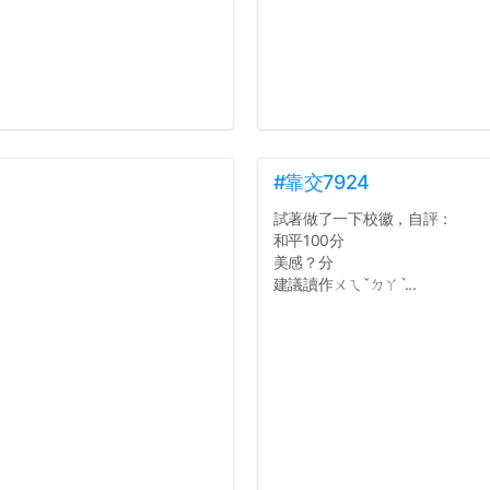
#靠交7924
試著做了一下校徽，自評：
和平100分
美感？分
建議讀作ㄨㄟˇㄉㄚˋ...