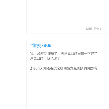
點擊打開全文
#靠交7866
我：e3有功能壞了，去意見回饋回報一下好了
意見回饋：我也壞了
所以有人知道要怎麼樣回饋意見回饋的頁面嗎...