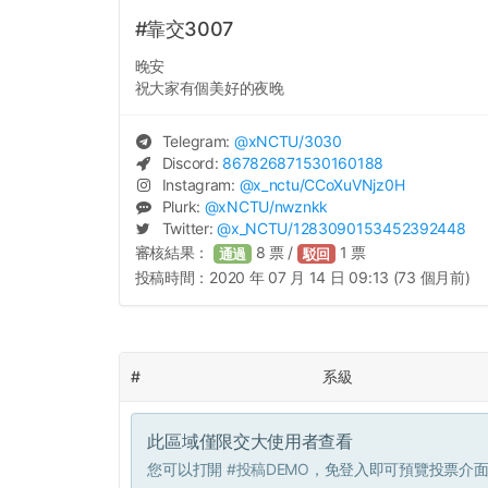
#靠交3007
晚安
祝大家有個美好的夜晚
Telegram:
@
xNCTU
/3030
Discord:
867826871530160188
Instagram:
@
x_nctu
/CCoXuVNjz0H
Plurk:
@
xNCTU
/nwznkk
Twitter:
@
x_NCTU
/1283090153452392448
審核結果：
8
票 /
1
票
通過
駁回
投稿時間：
2020 年 07 月 14 日 09:13 (73 個月前)
#
系級
此區域僅限交大使用者查看
您可以打開
#投稿DEMO
，免登入即可預覽投票介