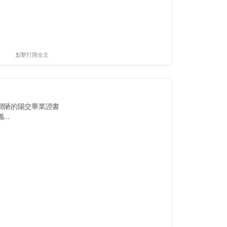
點擊打開全文
簡陋的陽交畢業證書
..