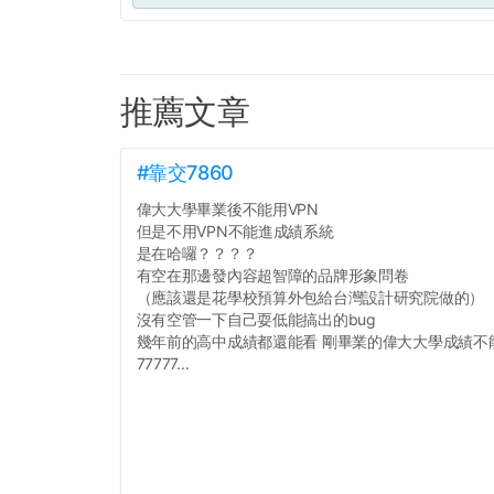
推薦文章
#靠交7860
偉大大學畢業後不能用VPN
但是不用VPN不能進成績系統
是在哈囉？？？？
有空在那邊發內容超智障的品牌形象問卷
（應該還是花學校預算外包給台灣設計研究院做的）
沒有空管一下自己耍低能搞出的bug
幾年前的高中成績都還能看 剛畢業的偉大大學成績不
77777...