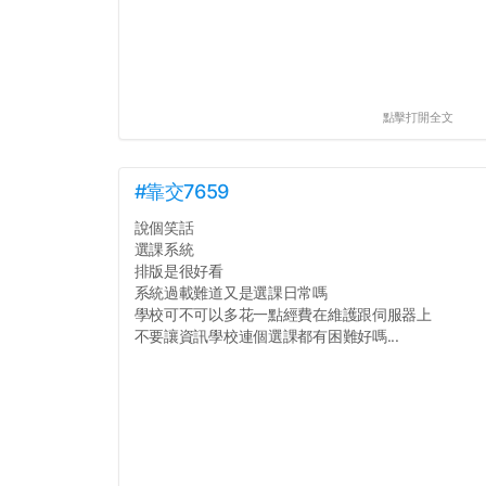
點擊打開全文
#靠交7659
說個笑話
選課系統
排版是很好看
系統過載難道又是選課日常嗎
學校可不可以多花一點經費在維護跟伺服器上
不要讓資訊學校連個選課都有困難好嗎...