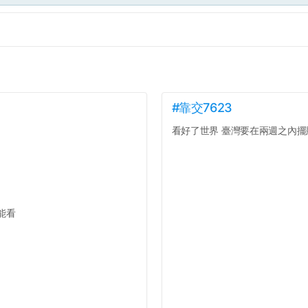
#靠交7623
看好了世界 臺灣要在兩週之內擺脫
能看