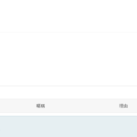
暱稱
理由
面