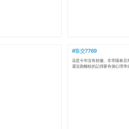
#靠交7769
這是今年沒有校徽、非常陽春且
還沒跑離校的記得要有個心理準備.