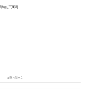
饋的頁面嗎...
點擊打開全文