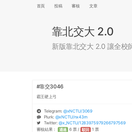
首頁
投稿
審核
文章
靠北交大 2.0
新版靠北交大 2.0 讓
#靠交3046
霸王硬上弓
Telegram:
@
xNCTU
/3069
Plurk:
@
xNCTU
/nx43rn
Twitter:
@
x_NCTU
/1283975979266797569
審核結果：
6
票 /
1
票
通過
駁回