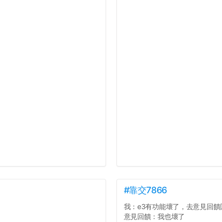
#靠交7866
我：e3有功能壞了，去意見回饋
意見回饋：我也壞了