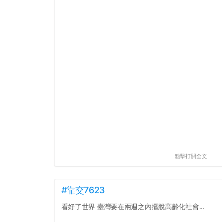
點擊打開全文
#靠交7623
看好了世界 臺灣要在兩週之內擺脫高齡化社會...