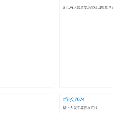
所以有人知道要怎麼樣回饋意見回
#靠交7674
騎上去就不算停在紅線...