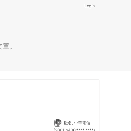
Login
文章。
匿名, 中華電信
(2001:b400:****:****)