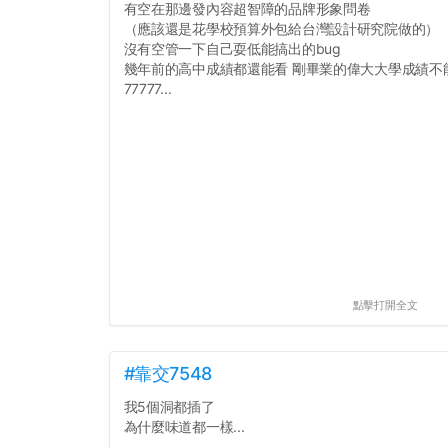
有空在那邊發內容超智障的品牌形象問卷
（應該還是花學校預算外包給台灣設計研究院做的）
沒有空管一下自己耍低能搞出的bug
幾年前的高中成績都還能看 剛畢業的偉大大學成績不
77777...
點擊打開全文
#靠交7548
我5個洞都插了
為什麼味道都一樣...