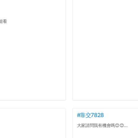
能看
#靠交7828
大家請問我有機會嗎😊😊...