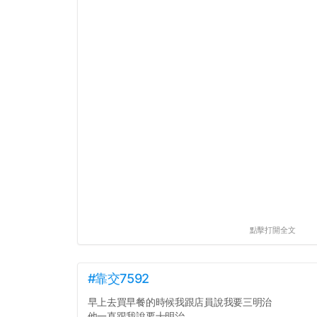
點擊打開全文
#靠交7592
早上去買早餐的時候我跟店員說我要三明治
他一直跟我說要十明治