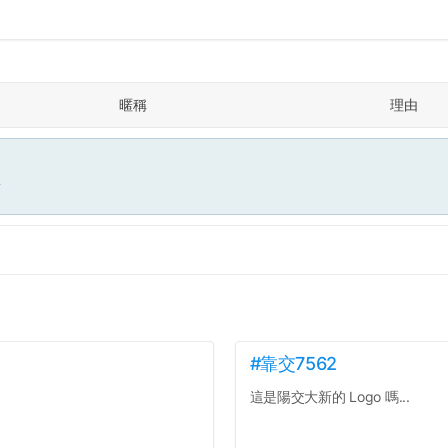
暱稱
理由
面
#靠交7562
這是陽交大新的 Logo 嗎...