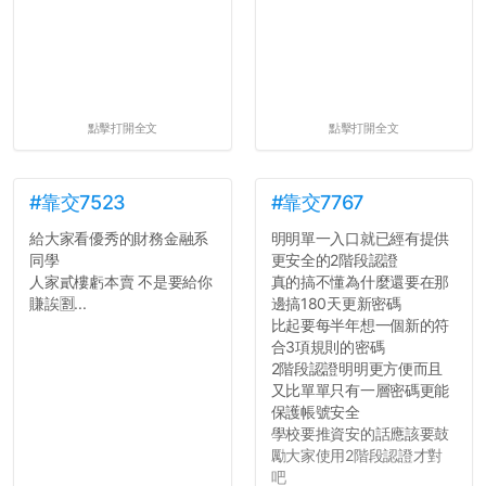
點擊打開全文
點擊打開全文
#靠交7523
#靠交7767
給大家看優秀的財務金融系
明明單一入口就已經有提供
同學
更安全的2階段認證
人家貳樓虧本賣 不是要給你
真的搞不懂為什麼還要在那
賺誒🈹...
邊搞180天更新密碼
比起要每半年想一個新的符
合3項規則的密碼
2階段認證明明更方便而且
又比單單只有一層密碼更能
保護帳號安全
學校要推資安的話應該要鼓
勵大家使用2階段認證才對
吧