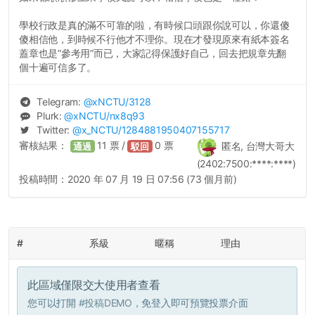
學校行政是真的滿不可靠的啦，有時候口頭跟你說可以，你還傻
傻相信他，到時候不行他才不理你。現在才發現原來有紙本簽名
蓋章也是“參考用”而已，大家記得保護好自己，回去把規章先翻
個十遍可信多了。
Telegram:
@
xNCTU
/3128
Plurk:
@
xNCTU
/nx8q93
Twitter:
@
x_NCTU
/1284881950407155717
審核結果：
11
票 /
0
票
匿名, 台灣大哥大
通過
駁回
(2402:7500:****:****)
投稿時間：
2020 年 07 月 19 日 07:56 (73 個月前)
#
系級
暱稱
理由
此區域僅限交大使用者查看
您可以打開
#投稿DEMO
，免登入即可預覽投票介面