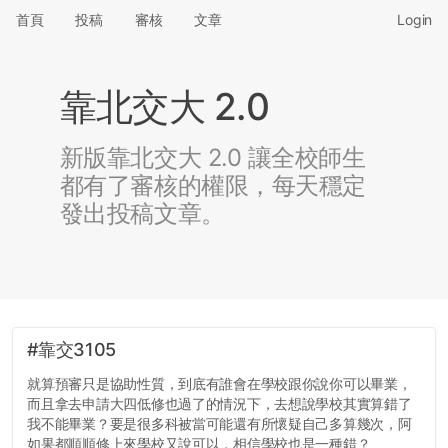
首頁
投稿
審核
文章
Login
靠北交大 2.0
新版靠北交大 2.0 讓全校師生
都有了審核的權限，每天穩定
發出投稿文章。
#靠交3105
就算預審只是協助性質，到底有誰會在學校跟你說你可以畢業，
而且拿去申請大四低修也過了的情況下，去想說學校其實算錯了
我不能畢業？要是很多科被當可能還有所懷疑自己多算幾次，阿
如果都順順修上來學校又說可以，相信學校也是一種錯？