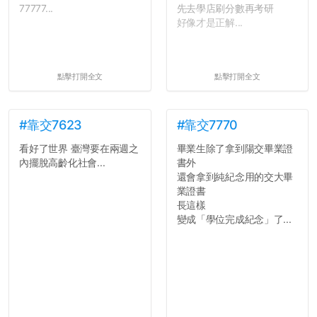
77777...
先去學店刷分數再考研
好像才是正解...
點擊打開全文
點擊打開全文
#靠交7623
#靠交7770
看好了世界 臺灣要在兩週之
畢業生除了拿到陽交畢業證
內擺脫高齡化社會...
書外
還會拿到純紀念用的交大畢
業證書
長這樣
變成「學位完成紀念」了...