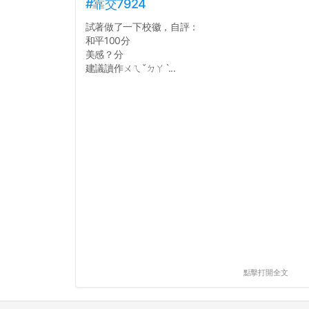
#靠交7924
試著做了一下校徽，自評：
和平100分
美感？分
建議讀作ㄨㄟˇㄉㄚˋ...
點擊打開全文