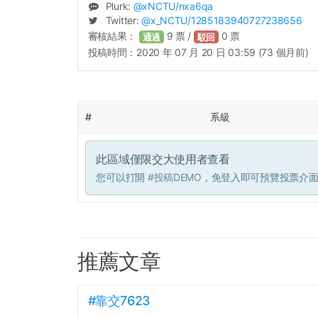
Plurk:
@
xNCTU
/nxa6qa
Twitter:
@
x_NCTU
/1285183940727238656
審核結果：
9
票 /
0
票
通過
駁回
投稿時間：
2020 年 07 月 20 日 03:59 (73 個月前)
#
系級
此區域僅限交大使用者查看
您可以打開
#投稿DEMO
，免登入即可預覽投票介
推薦文章
#靠交7623