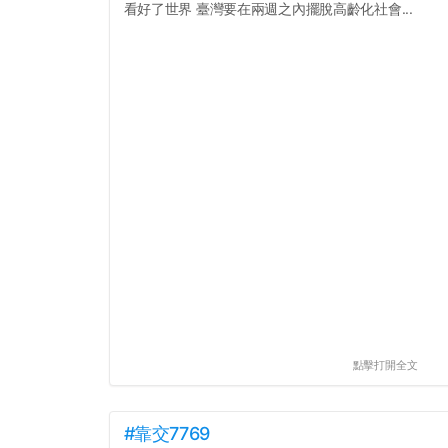
看好了世界 臺灣要在兩週之內擺脫高齡化社會...
點擊打開全文
#靠交7769