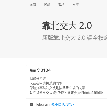
首頁
投稿
審核
文章
靠北交大 2.0
新版靠北交大 2.0 讓
#靠交3134
我很好奇喔
現在在申請轉系的同學
假如分享某貼文或是按某些立場的人讚
是不是會被交大資x優良的審查委員們偷偷黑箱掉啊
Telegram:
@
xNCTU
/3157