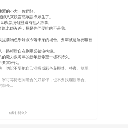
生涯的小大一你們好。
老師又來妖言惑眾誤導眾生了。
0%)與親身經歷還有他人故事。
了崑老師沒差，屎是你們要吃的不是我。
長提前物色學妹跟冷落學弟的場合。要嘛被意淫要嘛被
人一路輕鬆自在到畢業都沒掏錢。
八的毅力跟每年的新年新希望一樣不持久。
不要當班代。
爽，切記不要把自己混搭成彩色花椰菜。整齊、簡單、
。寧可等待志同道合的好夥伴，也不要找爛咖湊合。
長...
點擊打開全文