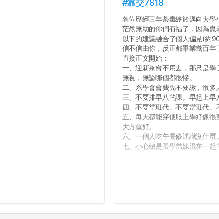
#靠交7818
各位歷經三年荼毒終於邁向大學
茫然無助的你們有福了，因為崑
以下的建議融合了個人偏見(約9
信不信由你，反正都畢業幾百年
直接正文開始：
一、迎新茶會不用去，那只是學
無視，無論哪個都很慘。
二、系學會會費先不要繳，很多
三、不要排早八的課。早起上早
四、不要當班代。不要當班代。
五、每天都能穿便服上學好像很
大方就好。
六、一個人吃午餐修通識沒什麼
七、小心總是跟學弟妹混在一起的學