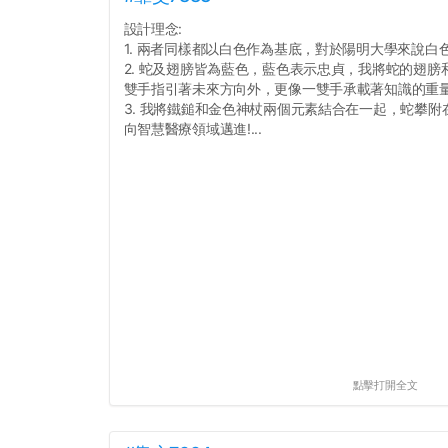
設計理念:
1. 兩者同樣都以白色作為基底，對於陽明大學來說白
2. 蛇及翅膀皆為藍色，藍色表示忠貞，我將蛇的翅
雙手指引著未來方向外，更像一雙手承載著知識的重
3. 我將鐵鎚和金色神杖兩個元素結合在一起，蛇攀
向智慧醫療領域邁進!...
點擊打開全文