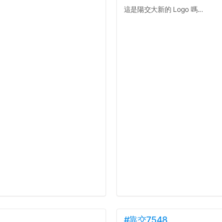
這是陽交大新的 Logo 嗎...
#靠交7548