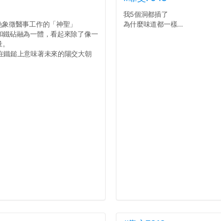
我5個洞都插了
色象徵醫事工作的「神聖」
為什麼味道都一樣...
膀和鐵砧融為一體，看起來除了像一
量。
附在鐵鎚上意味著未來的陽交大朝