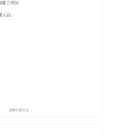
我要三明治
話...
點擊打開全文