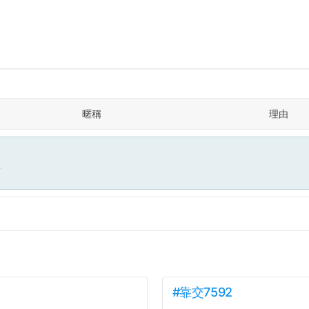
暱稱
理由
面
#靠交7592