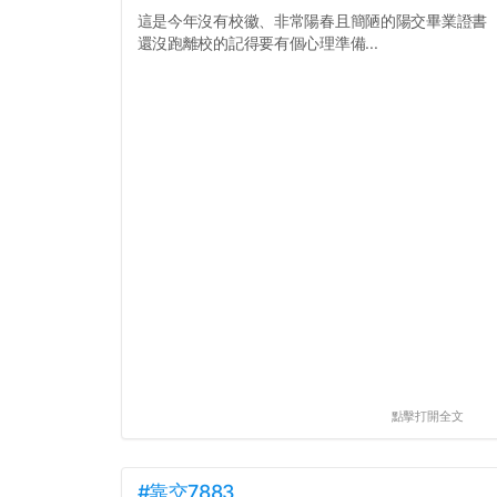
這是今年沒有校徽、非常陽春且簡陋的陽交畢業證書
還沒跑離校的記得要有個心理準備...
點擊打開全文
#靠交7883