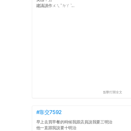
建議讀作ㄨㄟˇㄉㄚˋ...
點擊打開全文
#靠交7592
早上去買早餐的時候我跟店員說我要三明治
他一直跟我說要十明治