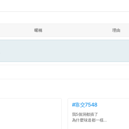
暱稱
理由
面
#靠交7548
我5個洞都插了
為什麼味道都一樣...