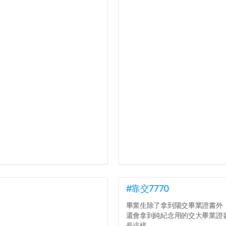
#靠交7770
畢業生除了拿到陽交畢業證書外
還會拿到純紀念用的交大畢業證
長這樣