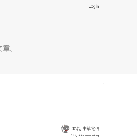
Login
文章。
匿名, 中華電信
(36.***.***.***)