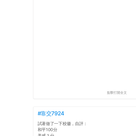
點擊打開全文
#靠交7924
試著做了一下校徽，自評：
和平100分
美感？分