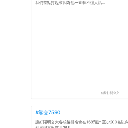
我們差點打起來因為他一直聽不懂人話...
點擊打開全文
#靠交7590
說好陽明交大各校後排名會在168預計 至少200名以
結果現在出來是268