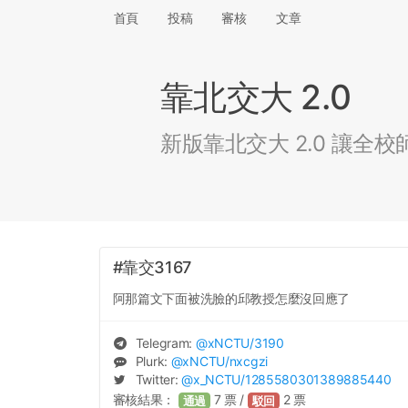
首頁
投稿
審核
文章
靠北交大 2.0
新版靠北交大 2.0 讓
#靠交3167
阿那篇文下面被洗臉的邱教授怎麼沒回應了
Telegram:
@
xNCTU
/3190
Plurk:
@
xNCTU
/nxcgzi
Twitter:
@
x_NCTU
/1285580301389885440
審核結果：
7
票 /
2
票
通過
駁回