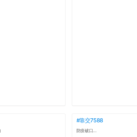
#靠交7588
內
防疫破口...