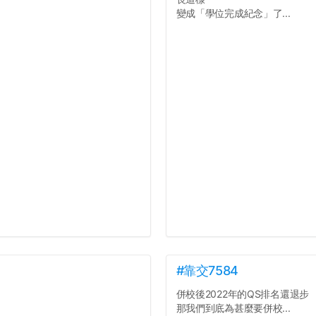
變成「學位完成紀念」了...
#靠交7584
併校後2022年的QS排名還退步
那我們到底為甚麼要併校...