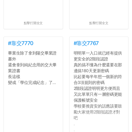
點擊打開全文
點擊打開全文
#靠交7770
#靠交7767
畢業生除了拿到陽交畢業證
明明單一入口就已經有提供
書外
更安全的2階段認證
還會拿到純紀念用的交大畢
真的搞不懂為什麼還要在那
業證書
邊搞180天更新密碼
長這樣
比起要每半年想一個新的符
變成「學位完成紀念」了...
合3項規則的密碼
2階段認證明明更方便而且
又比單單只有一層密碼更能
保護帳號安全
學校要推資安的話應該要鼓
勵大家使用2階段認證才對
吧
.
.