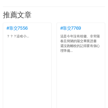
推薦文章
#靠交7556
#靠交7769
？？？這啥小...
這是今年沒有校徽、非常陽
春且簡陋的陽交畢業證書
還沒跑離校的記得要有個心
理準備...