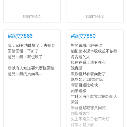
點擊打開全文
點擊打開全文
#靠交7866
#靠交7850
我：e3有功能壞了，去意見
對於電機已經失望
回饋回報一下好了
能把整本課本吸收並不依靠
意見回饋：我也壞了
考古題的人
現在在系上還有多少
所以有人知道要怎麼樣回饋
說實話
意見回饋的頁面嗎...
教授也只看表面數字
既然如此 讀書幹嘛
背題目還比較快
如果這樣
竹科又有什麼立場抱怨新人
素質
畢竟也是犯罪共同體
同樣看數字
先去學店刷分數再考研
好像才是正解...