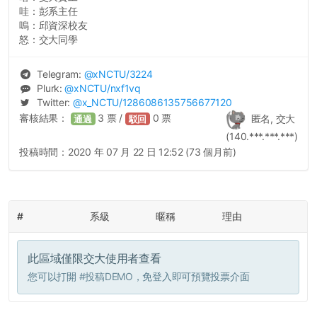
哇：彭系主任
嗚：邱資深校友
怒：交大同學
Telegram:
@
xNCTU
/3224
Plurk:
@
xNCTU
/nxf1vq
Twitter:
@
x_NCTU
/1286086135756677120
審核結果：
3
票 /
0
票
匿名, 交大
通過
駁回
(140.***.***.***)
投稿時間：
2020 年 07 月 22 日 12:52 (73 個月前)
#
系級
暱稱
理由
此區域僅限交大使用者查看
您可以打開
#投稿DEMO
，免登入即可預覽投票介面