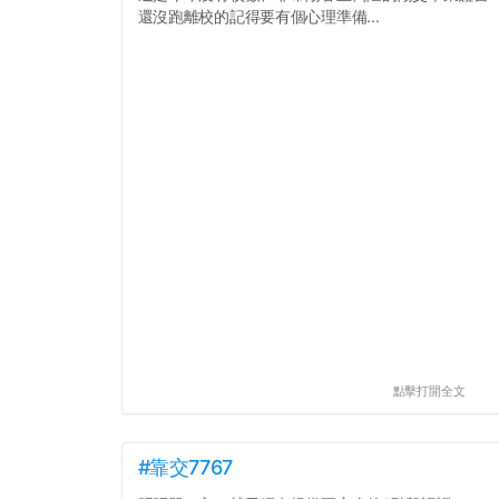
還沒跑離校的記得要有個心理準備...
點擊打開全文
#靠交7767