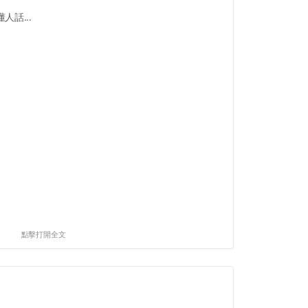
話...
點擊打開全文