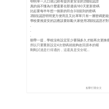
明明單一入口就已經有提供更安全的2階段認證
真的搞不懂為什麼還要在那邊搞180天更新密碼
比起要每半年想一個新的符合3項規則的密碼
2階段認證明明更方便而且又比單單只有一層密碼更能
學校要推資安的話應該要鼓勵大家使用2階段認證才對
.
.
.
順帶一提，學校沒有設定至少要隔多久才能再次更換
所以只要重新設定4次密碼就能夠改回原本的喔
剛剛試過是行得通的，這還真是安全呢...
點擊打開全文
#靠交7581