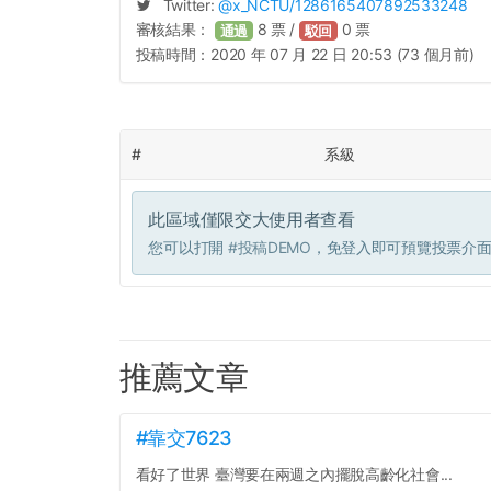
Twitter:
@
x_NCTU
/1286165407892533248
審核結果：
8
票 /
0
票
通過
駁回
投稿時間：
2020 年 07 月 22 日 20:53 (73 個月前)
#
系級
此區域僅限交大使用者查看
您可以打開
#投稿DEMO
，免登入即可預覽投票介
推薦文章
#靠交7623
看好了世界 臺灣要在兩週之內擺脫高齡化社會...