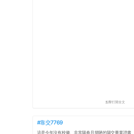
點擊打開全文
#靠交7769
這是今年沒有校徽、非常陽春且簡陋的陽交畢業證書