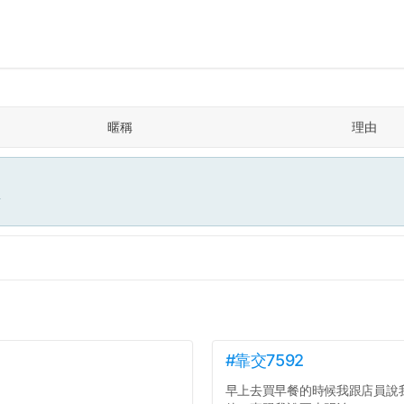
暱稱
理由
面
#靠交7592
早上去買早餐的時候我跟店員說