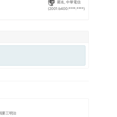
匿名, 中華電信
(2001:b400:****:****)
我要三明治