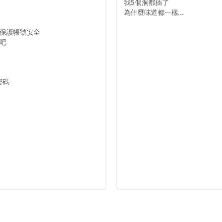
我5個洞都插了
為什麼味道都一樣...
保護帳號安全
吧
密碼
#靠交7818