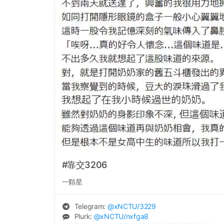
#靠交3206
一顆星
Telegram:
@
xNCTU
/3229
Plurk:
@
xNCTU
/nxfga8