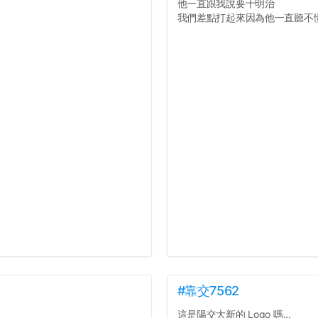
他一直跟我說要十明治
我們差點打起來因為他一直聽不懂人
#靠交7562
這是陽交大新的 Logo 嗎...