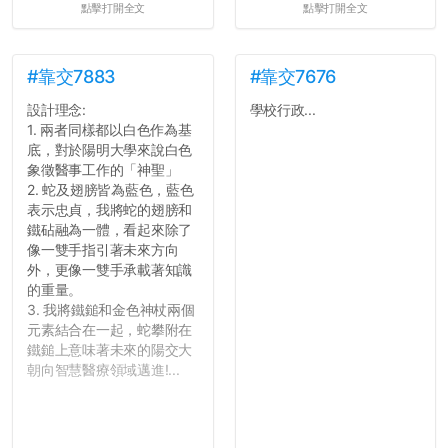
點擊打開全文
點擊打開全文
#靠交7883
#靠交7676
設計理念:
學校行政...
1. 兩者同樣都以白色作為基
底，對於陽明大學來說白色
象徵醫事工作的「神聖」
2. 蛇及翅膀皆為藍色，藍色
表示忠貞，我將蛇的翅膀和
鐵砧融為一體，看起來除了
像一雙手指引著未來方向
外，更像一雙手承載著知識
的重量。
3. 我將鐵鎚和金色神杖兩個
元素結合在一起，蛇攀附在
鐵鎚上意味著未來的陽交大
朝向智慧醫療領域邁進!...