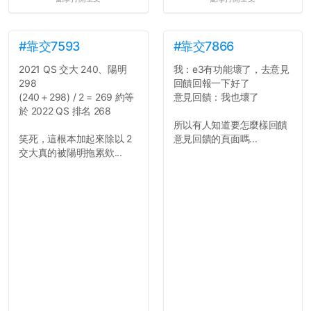
#靠交7593
#靠交7866
2021 QS 交大 240、陽明
我：e3有功能壞了，去意見
298
回饋回報一下好了
(240＋298) / 2 = 269 約等
意見回饋：我也壞了
於 2022 QS 排名 268
所以有人知道要怎麼樣回饋
笑死，這根本加起來除以 2
意見回饋的頁面嗎...
交大真的被陽明拖累欸...