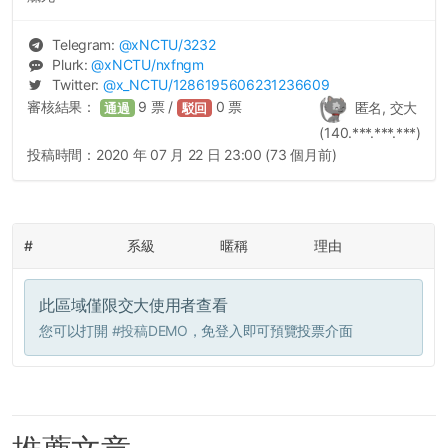
Telegram:
@
xNCTU
/3232
Plurk:
@
xNCTU
/nxfngm
Twitter:
@
x_NCTU
/1286195606231236609
審核結果：
9
票 /
0
票
匿名, 交大
通過
駁回
(140.***.***.***)
投稿時間：
2020 年 07 月 22 日 23:00 (73 個月前)
#
系級
暱稱
理由
此區域僅限交大使用者查看
您可以打開
#投稿DEMO
，免登入即可預覽投票介面