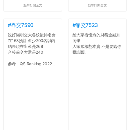
點擊打開全文
點擊打開全文
#靠交7590
#靠交7523
說好陽明交大各校後排名會
給大家看優秀的財務金融系
在168預計 至少200名以內
同學
結果現在出來是268
人家貳樓虧本賣 不是要給你
合校前交大還是240
賺誒🈹...
參考：QS Ranking 2022...