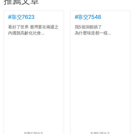
推薦文章
#靠交7623
#靠交7548
看好了世界 臺灣要在兩週之
我5個洞都插了
內擺脫高齡化社會...
為什麼味道都一樣...
點擊打開全文
點擊打開全文