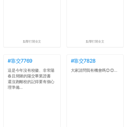
點擊打開全文
點擊打開全文
#靠交7769
#靠交7828
這是今年沒有校徽、非常陽
大家請問我有機會嗎😊😊...
春且簡陋的陽交畢業證書
還沒跑離校的記得要有個心
理準備...