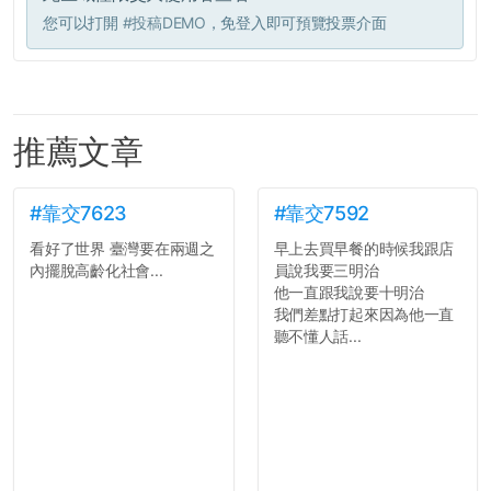
您可以打開
#投稿DEMO
，免登入即可預覽投票介面
推薦文章
#靠交7623
#靠交7592
看好了世界 臺灣要在兩週之
早上去買早餐的時候我跟店
內擺脫高齡化社會...
員說我要三明治
他一直跟我說要十明治
我們差點打起來因為他一直
聽不懂人話...