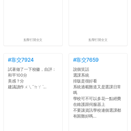
點擊打開全文
點擊打開全文
#靠交7924
#靠交7659
試著做了一下校徽，自評：
說個笑話
和平100分
選課系統
美感？分
排版是很好看
建議讀作ㄨㄟˇㄉㄚˋ...
系統過載難道又是選課日常
嗎
學校可不可以多花一點經費
在維護跟伺服器上
不要讓資訊學校連個選課都
有困難好嗎...