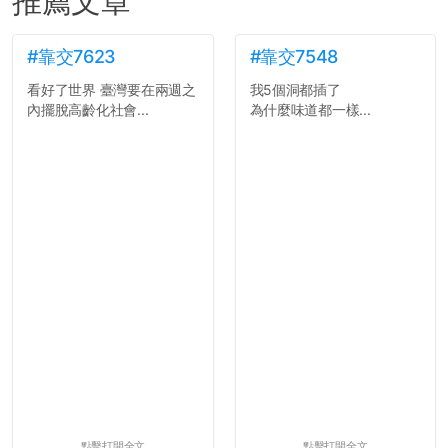
推薦文章
#靠交7623
#靠交7548
看好了世界 臺灣要在兩週之
我5個洞都插了
內擺脫高齡化社會...
為什麼味道都一樣...
點擊打開全文
點擊打開全文