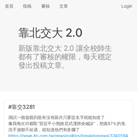
首頁
投稿
審核
文章
Login
靠北交大 2.0
新版靠北交大 2.0 讓全校師生
都有了審核的權限，每天穩定
發出投稿文章。
#靠交3281
測試一個遊戲到底有沒有舔共只要從名字就能知道了
像我每次ID都取“習近平小熊維尼武漢肺炎確診”，然後87％的免
洗手遊都不給過，就知道他們有多爛了
https://news.ltn.com.tw/news/politics/breakingnews/3240594