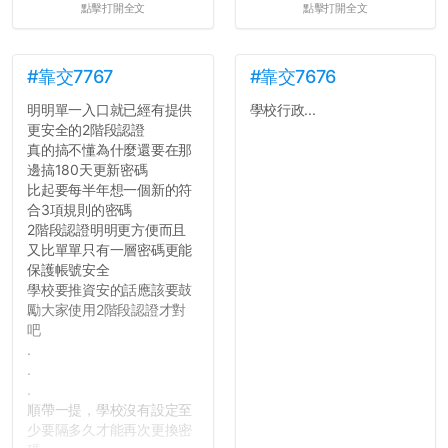
點擊打開全文
點擊打開全文
#靠交7767
#靠交7676
明明單一入口就已經有提供
學校行政...
更安全的2階段認證
真的搞不懂為什麼還要在那
邊搞180天更新密碼
比起要每半年想一個新的符
合3項規則的密碼
2階段認證明明更方便而且
又比單單只有一層密碼更能
保護帳號安全
學校要推資安的話應該要鼓
勵大家使用2階段認證才對
吧
.
.
.
順帶一提，學校沒有設定至
少要隔多久才能再次更換密