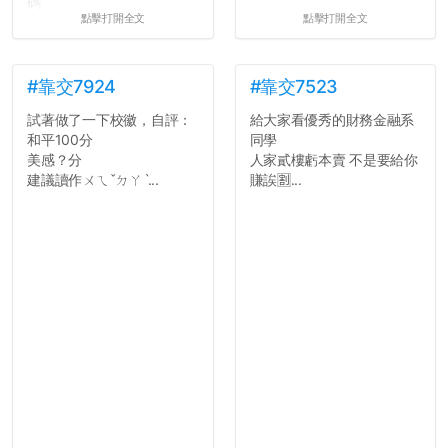
碼
點擊打開全文
點擊打開全文
所以只要重新設定4次密碼
就能夠改回原本的喔
剛剛試過是行得通的，這還
真是安全呢...
#靠交7924
#靠交7523
試著做了一下校徽，自評：
給大家看優秀的財務金融系
和平100分
同學
美感？分
人家貳樓虧本賣 不是要給你
建議讀作ㄨㄟˇㄉㄚˋ...
賺誒🈹...