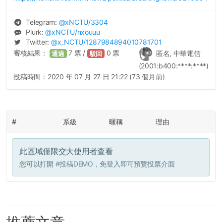
Telegram:
@
xNCTU
/3304
Plurk:
@
xNCTU
/nxouuu
Twitter:
@
x_NCTU
/1287984894010781701
審核結果：
7
票 /
0
票
匿名, 中華電信
通過
駁回
(2001:b400:****:****)
投稿時間：
2020 年 07 月 27 日 21:22 (73 個月前)
#
系級
暱稱
理由
此區域僅限交大使用者查看
您可以打開
#投稿DEMO
，免登入即可預覽投票介面