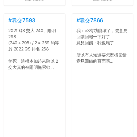
#靠交7593
#靠交7866
2021 QS 交大 240、陽明
我：e3有功能壞了，去意見
298
回饋回報一下好了
(240＋298) / 2 = 269 約等
意見回饋：我也壞了
於 2022 QS 排名 268
所以有人知道要怎麼樣回饋
笑死，這根本加起來除以 2
意見回饋的頁面嗎...
交大真的被陽明拖累欸...