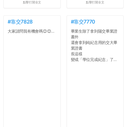
點擊打開全文
點擊打開全文
#靠交7828
#靠交7770
大家請問我有機會嗎😊😊...
畢業生除了拿到陽交畢業證
書外
還會拿到純紀念用的交大畢
業證書
長這樣
變成「學位完成紀念」了...