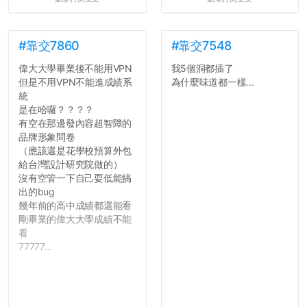
#靠交7860
#靠交7548
偉大大學畢業後不能用VPN
我5個洞都插了
但是不用VPN不能進成績系
為什麼味道都一樣...
統
是在哈囉？？？？
有空在那邊發內容超智障的
品牌形象問卷
（應該還是花學校預算外包
給台灣設計研究院做的）
沒有空管一下自己耍低能搞
出的bug
幾年前的高中成績都還能看
剛畢業的偉大大學成績不能
看
77777...