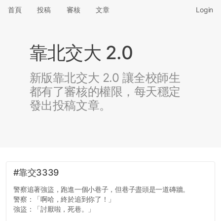
首頁
投稿
審核
文章
Login
靠北交大 2.0
新版靠北交大 2.0 讓全校師生
都有了審核的權限，每天穩定
發出投稿文章。
#靠交3339
警察追著強盜，跑進一個小巷子，但巷子盡頭是一道磚牆。
警察：「啊哈，終於追到你了！」
強盜：「討厭啦，死巷。」