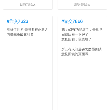
點擊打開全文
點擊打開全文
#靠交7623
#靠交7866
看好了世界 臺灣要在兩週之
我：e3有功能壞了，去意見
內擺脫高齡化社會...
回饋回報一下好了
意見回饋：我也壞了
所以有人知道要怎麼樣回饋
意見回饋的頁面嗎...