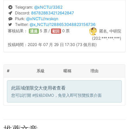
Telegram:
@
xNCTU
/3362
Discord:
867828834212642847
Plurk:
@
xNCTU
/nxskqn
Twitter:
@
x_NCTU
/1288653048823156736
審核結果：
5
票 /
0
票
匿名, 中研院
通過
駁回
(202.***.***.***)
投稿時間：
2020 年 07 月 29 日 17:30 (73 個月前)
#
系級
暱稱
理由
此區域僅限交大使用者查看
您可以打開
#投稿DEMO
，免登入即可預覽投票介面