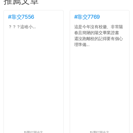
推薦文章
#靠交7556
#靠交7769
？？？這啥小...
這是今年沒有校徽、非常陽
春且簡陋的陽交畢業證書
還沒跑離校的記得要有個心
理準備...
點擊打開全文
點擊打開全文