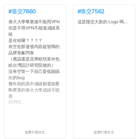
#靠交7860
#靠交7562
偉大大學畢業後不能用VPN
這是陽交大新的 Logo 嗎...
但是不用VPN不能進成績系
統
是在哈囉？？？？
有空在那邊發內容超智障的
品牌形象問卷
（應該還是花學校預算外包
給台灣設計研究院做的）
沒有空管一下自己耍低能搞
出的bug
幾年前的高中成績都還能看
剛畢業的偉大大學成績不能
看
77777...
點擊打開全文
點擊打開全文