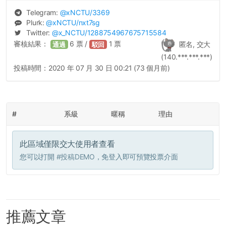
Telegram:
@
xNCTU
/3369
Plurk:
@
xNCTU
/nxt7sg
Twitter:
@
x_NCTU
/1288754967675715584
審核結果：
6
票 /
1
票
匿名, 交大
通過
駁回
(140.***.***.***)
投稿時間：
2020 年 07 月 30 日 00:21 (73 個月前)
#
系級
暱稱
理由
此區域僅限交大使用者查看
您可以打開
#投稿DEMO
，免登入即可預覽投票介面
推薦文章