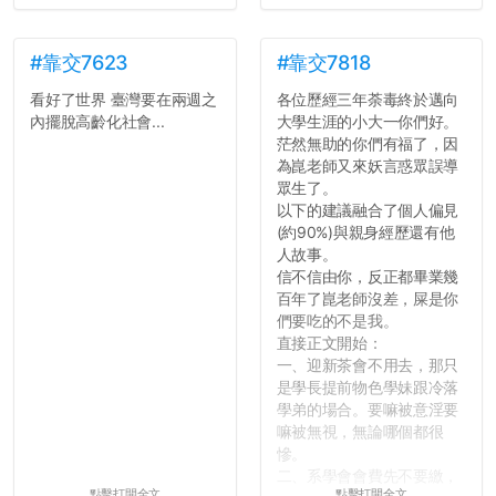
#靠交7623
#靠交7818
看好了世界 臺灣要在兩週之
各位歷經三年荼毒終於邁向
內擺脫高齡化社會...
大學生涯的小大一你們好。
茫然無助的你們有福了，因
為崑老師又來妖言惑眾誤導
眾生了。
以下的建議融合了個人偏見
(約90%)與親身經歷還有他
人故事。
信不信由你，反正都畢業幾
百年了崑老師沒差，屎是你
們要吃的不是我。
直接正文開始：
一、迎新茶會不用去，那只
是學長提前物色學妹跟冷落
學弟的場合。要嘛被意淫要
嘛被無視，無論哪個都很
慘。
二、系學會會費先不要繳，
點擊打開全文
點擊打開全文