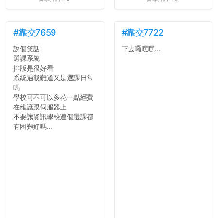
很多人一路輕鬆自在到畢業
都沒掏錢。
三、不要排早八的課。早起
上早八的毅力跟每年的新年
#靠交7659
#靠交7722
新希望一樣不持久。
說個笑話
下去囉嘿嘿...
四、不要當班代。不要當班
選課系統
代。不要當班代。
排版是很好看
五、每天都能穿便服上學好
系統過載難道又是選課日常
像很爽，切記不要把自己混
嗎
搭成彩色花椰菜。整齊、簡
學校可不可以多花一點經費
單、大方就好。
在維護跟伺服器上
六、一個人吃午餐修通識沒
不要讓資訊學校連個選課都
什麼。寧可等待志同道合的
有困難好嗎...
好夥伴，也不要找爛咖湊
合。
七、小心總是跟學弟妹混在
一起的學長...