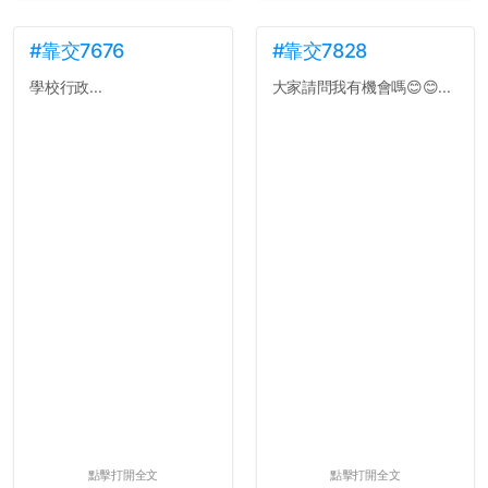
#靠交7676
#靠交7828
學校行政...
大家請問我有機會嗎😊😊...
點擊打開全文
點擊打開全文