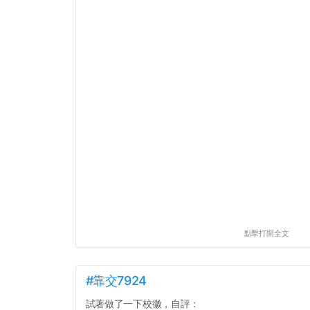
點擊打開全文
#靠交7924
試著做了一下校徽，自評：