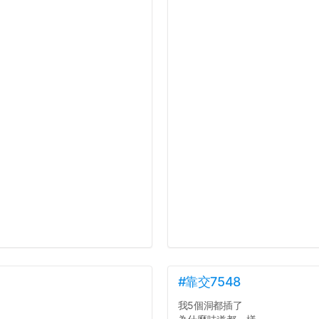
#靠交7548
我5個洞都插了