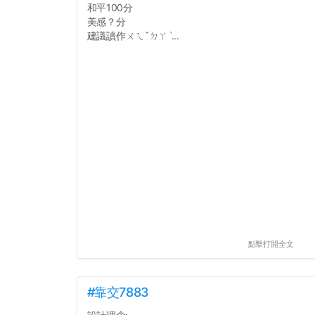
和平100分
美感？分
建議讀作ㄨㄟˇㄉㄚˋ...
點擊打開全文
#靠交7883