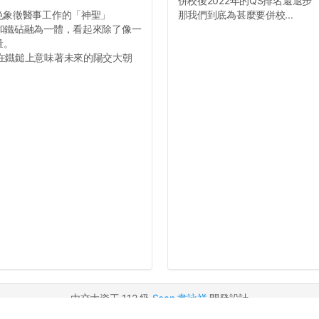
併校後2022年的QS排名還退步
色象徵醫事工作的「神聖」
那我們到底為甚麼要併校...
膀和鐵砧融為一體，看起來除了像一
量。
附在鐵鎚上意味著未來的陽交大朝
由交大資工 112 級
Sean 韋詠祥
開發設計
常見問答
|
隱私權政策
|
聯絡信箱
|
原始碼