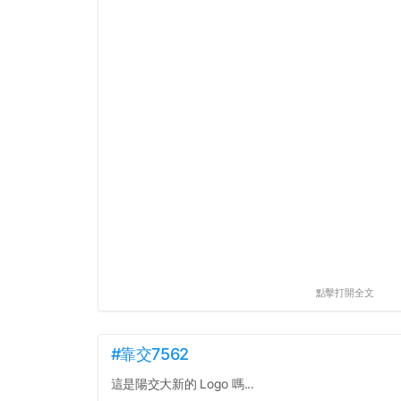
點擊打開全文
#靠交7562
這是陽交大新的 Logo 嗎...