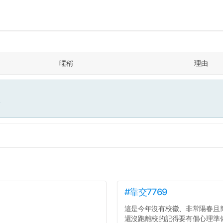
暱稱
理由
面
#靠交7769
這是今年沒有校徽、非常陽春且
還沒跑離校的記得要有個心理準備.