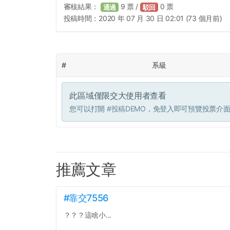
審核結果：
9
票 /
0
票
通過
駁回
投稿時間：
2020 年 07 月 30 日 02:01 (73 個月前)
#
系級
此區域僅限交大使用者查看
您可以打開
#投稿DEMO
，免登入即可預覽投票介
推薦文章
#靠交7556
？？？這啥小...