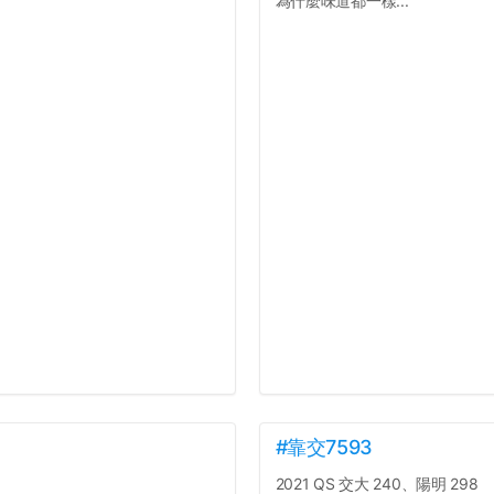
為什麼味道都一樣...
#靠交7593
2021 QS 交大 240、陽明 298