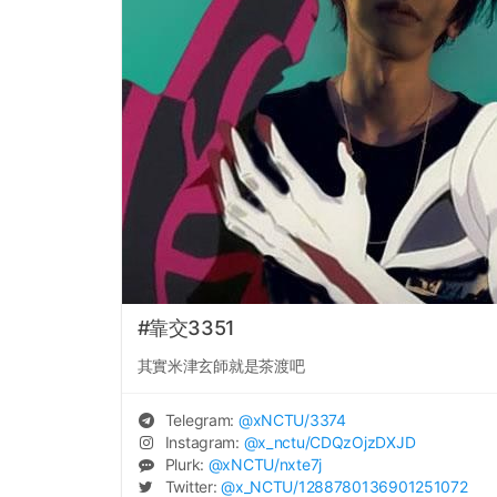
#靠交3351
其實米津玄師就是茶渡吧
Telegram:
@
xNCTU
/3374
Instagram:
@
x_nctu
/CDQzOjzDXJD
Plurk:
@
xNCTU
/nxte7j
Twitter:
@
x_NCTU
/1288780136901251072