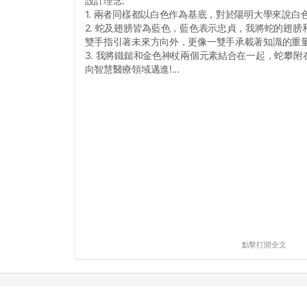
設計理念:
1. 兩者同樣都以白色作為基底，對於陽明大學來說白
2. 蛇及翅膀皆為藍色，藍色表示忠貞，我將蛇的翅
雙手指引著未來方向外，更像一雙手承載著知識的重
3. 我將鐵鎚和金色神杖兩個元素結合在一起，蛇攀
向智慧醫療領域邁進!...
點擊打開全文