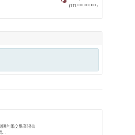
(111.***.***.***)
簡陋的陽交畢業證書
..