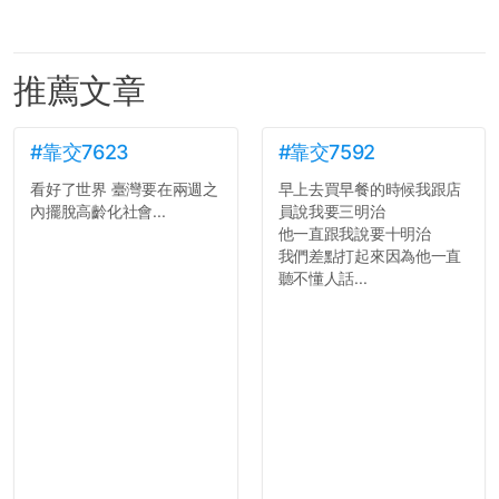
推薦文章
#靠交7623
#靠交7592
看好了世界 臺灣要在兩週之
早上去買早餐的時候我跟店
內擺脫高齡化社會...
員說我要三明治
他一直跟我說要十明治
我們差點打起來因為他一直
聽不懂人話...