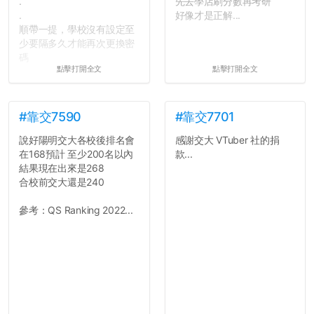
.
先去學店刷分數再考研
.
好像才是正解...
順帶一提，學校沒有設定至
少要隔多久才能再次更換密
碼
點擊打開全文
點擊打開全文
所以只要重新設定4次密碼
就能夠改回原本的喔
剛剛試過是行得通的，這還
真是安全呢...
#靠交7590
#靠交7701
說好陽明交大各校後排名會
感謝交大 VTuber 社的捐
在168預計 至少200名以內
款...
結果現在出來是268
合校前交大還是240
參考：QS Ranking 2022...