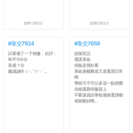
點擊打開全文
點擊打開全文
#靠交7924
#靠交7659
試著做了一下校徽，自評：
說個笑話
和平100分
選課系統
美感？分
排版是很好看
建議讀作ㄨㄟˇㄉㄚˋ...
系統過載難道又是選課日常
嗎
學校可不可以多花一點經費
在維護跟伺服器上
不要讓資訊學校連個選課都
有困難好嗎...