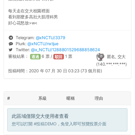
每天走在交大校園裡面
看到那麼多高壯大肌理科男
好心花怒放>w<
Telegram:
@
xNCTU
/3379
Plurk:
@
xNCTU
/nxtjue
Twitter:
@
x_NCTU
/1288801529688858624
審核結果：
6
票 /
1
票
匿名, 交大
通過
駁回
(140.***.***.***)
投稿時間：
2020 年 07 月 30 日 03:23 (73 個月前)
#
系級
暱稱
理由
此區域僅限交大使用者查看
您可以打開
#投稿DEMO
，免登入即可預覽投票介面