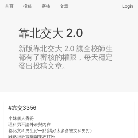
首頁
投稿
審核
文章
Login
靠北交大 2.0
新版靠北交大 2.0 讓全校師生
都有了審核的權限，每天穩定
發出投稿文章。
#靠交3356
小妹個人覺得
理科男不論外表與內在
都比文科男生好一點(講好太多會被文科男打)
雖然拙於言辭與穿衣打扮