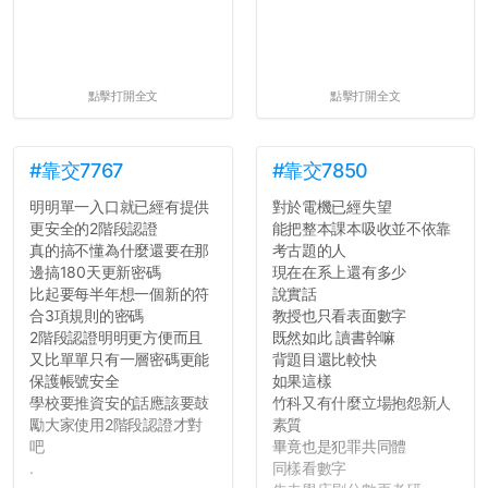
點擊打開全文
點擊打開全文
#靠交7767
#靠交7850
明明單一入口就已經有提供
對於電機已經失望
更安全的2階段認證
能把整本課本吸收並不依靠
真的搞不懂為什麼還要在那
考古題的人
邊搞180天更新密碼
現在在系上還有多少
比起要每半年想一個新的符
說實話
合3項規則的密碼
教授也只看表面數字
2階段認證明明更方便而且
既然如此 讀書幹嘛
又比單單只有一層密碼更能
背題目還比較快
保護帳號安全
如果這樣
學校要推資安的話應該要鼓
竹科又有什麼立場抱怨新人
勵大家使用2階段認證才對
素質
吧
畢竟也是犯罪共同體
.
同樣看數字