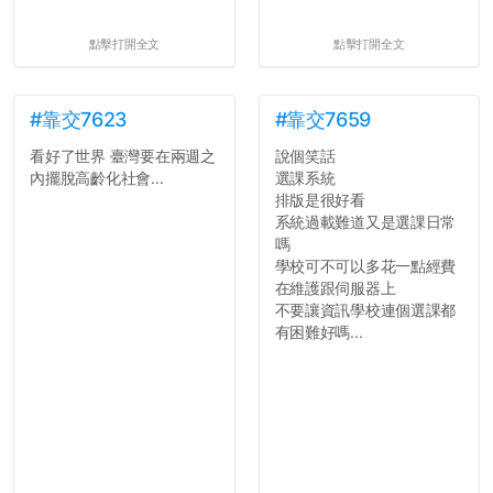
點擊打開全文
點擊打開全文
#靠交7623
#靠交7659
看好了世界 臺灣要在兩週之
說個笑話
內擺脫高齡化社會...
選課系統
排版是很好看
系統過載難道又是選課日常
嗎
學校可不可以多花一點經費
在維護跟伺服器上
不要讓資訊學校連個選課都
有困難好嗎...