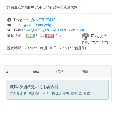
好男生或大肌帥哥又不是只有醫學系或臺大獨有
Telegram:
@
xNCTU
/3413
Plurk:
@
xNCTU
/nxycfg
Twitter:
@
x_NCTU
/1289743987666894848
審核結果：
5
票 /
0
票
匿名, 交大
通過
駁回
(140.***.***.***)
投稿時間：
2020 年 08 月 01 日 17:55 (73 個月前)
#
系級
暱稱
理由
此區域僅限交大使用者查看
您可以打開
#投稿DEMO
，免登入即可預覽投票介面