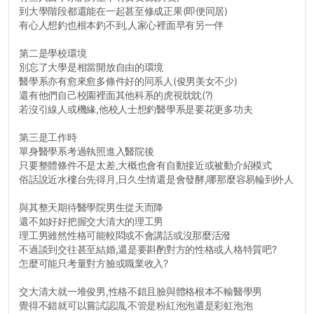
到大學階段都還能在一起甚至修成正果(即便同居)
有心人想釣也根本釣不到,人家心裡面早有另一伴
第二是學校環境
別忘了大學是相當開放自由的環境
醫學系亦有愈來愈多條件好的同系人(俊男美女不少)
還有他們自己校園裡面其他科系的虎視眈眈(?)
若沒引線人或機緣,他校人士想釣醫學系是要花更多功夫
第三是工作時
單身醫學系考過執照進入醫院後
只要整體條件不是太差,大概也會有自動接近或被動介紹模式
俗話說近水樓台先得月,日久生情還是會發酵,哪那麼容易輪到外人
與其整天期待醫學院男生從天而降
還不如好好把握交大清大的理工男
理工男雖然性格可能較悶或不會講話或沒那麼活潑
不過談到交往甚至結婚,還是要斟酌對方的性格或人格特質吧?
怎麼可能只考量對方臉或職業收入?
交大清大就一堆俊男,性格不錯且臉與體格根本不輸醫學男
覺得不錯就可以嘗試認識,不管是粉紅泡泡還是彩虹泡泡