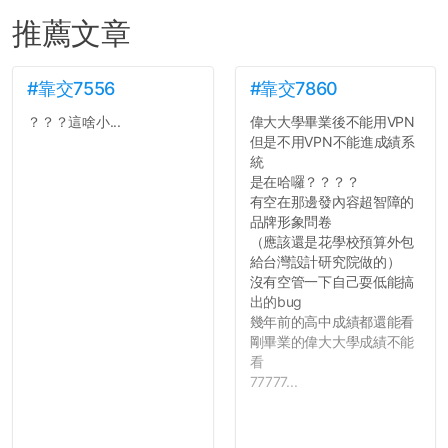
推薦文章
#靠交7556
#靠交7860
？？？這啥小...
偉大大學畢業後不能用VPN
但是不用VPN不能進成績系
統
是在哈囉？？？？
有空在那邊發內容超智障的
品牌形象問卷
（應該還是花學校預算外包
給台灣設計研究院做的）
沒有空管一下自己耍低能搞
出的bug
幾年前的高中成績都還能看
剛畢業的偉大大學成績不能
看
77777...