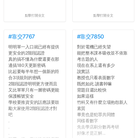
點擊打開全文
點擊打開全文
#靠交7767
#靠交7850
明明單一入口就已經有提供
對於電機已經失望
更安全的2階段認證
能把整本課本吸收並不依靠
真的搞不懂為什麼還要在那
考古題的人
邊搞180天更新密碼
現在在系上還有多少
比起要每半年想一個新的符
說實話
合3項規則的密碼
教授也只看表面數字
2階段認證明明更方便而且
既然如此 讀書幹嘛
又比單單只有一層密碼更能
背題目還比較快
保護帳號安全
如果這樣
學校要推資安的話應該要鼓
竹科又有什麼立場抱怨新人
勵大家使用2階段認證才對
素質
吧
畢竟也是犯罪共同體
.
同樣看數字
.
先去學店刷分數再考研
.
好像才是正解...