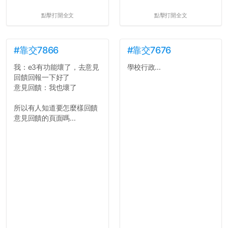
點擊打開全文
點擊打開全文
#靠交7866
#靠交7676
我：e3有功能壞了，去意見
學校行政...
回饋回報一下好了
意見回饋：我也壞了
所以有人知道要怎麼樣回饋
意見回饋的頁面嗎...