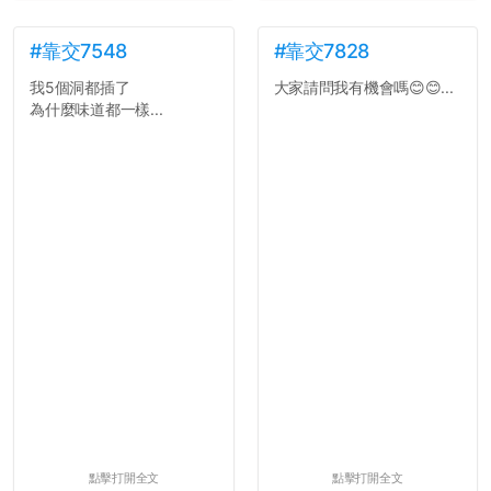
#靠交7548
#靠交7828
我5個洞都插了
大家請問我有機會嗎😊😊...
為什麼味道都一樣...
點擊打開全文
點擊打開全文