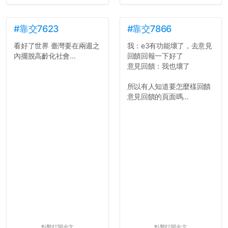
#靠交7623
#靠交7866
看好了世界 臺灣要在兩週之
我：e3有功能壞了，去意見
內擺脫高齡化社會...
回饋回報一下好了
意見回饋：我也壞了
所以有人知道要怎麼樣回饋
意見回饋的頁面嗎...
點擊打開全文
點擊打開全文