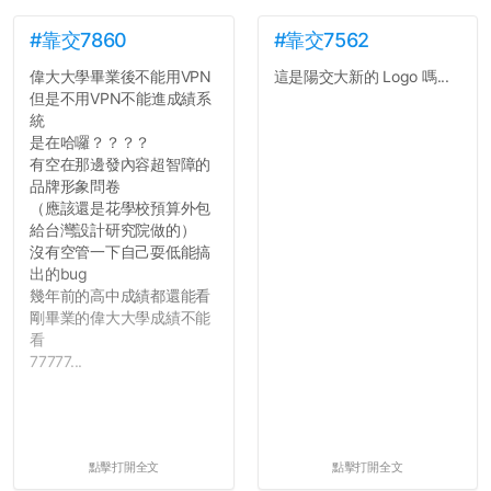
#靠交7860
#靠交7562
偉大大學畢業後不能用VPN
這是陽交大新的 Logo 嗎...
但是不用VPN不能進成績系
統
是在哈囉？？？？
有空在那邊發內容超智障的
品牌形象問卷
（應該還是花學校預算外包
給台灣設計研究院做的）
沒有空管一下自己耍低能搞
出的bug
幾年前的高中成績都還能看
剛畢業的偉大大學成績不能
看
77777...
點擊打開全文
點擊打開全文