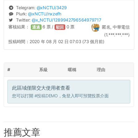
Telegram:
@
xNCTU
/3429
Plurk:
@
xNCTU
/nxzefh
Twitter:
@
x_NCTU
/1289942796564979717
審核結果：
6
票 /
0
票
匿名, 中華電信
通過
駁回
(1.***.***.***)
投稿時間：
2020 年 08 月 02 日 07:03 (73 個月前)
#
系級
暱稱
理由
此區域僅限交大使用者查看
您可以打開
#投稿DEMO
，免登入即可預覽投票介面
推薦文章