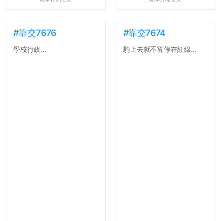
#靠交7676
#靠交7674
學校行政...
騎上去就不算停在紅線...