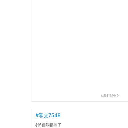
點擊打開全文
#靠交7548
我5個洞都插了