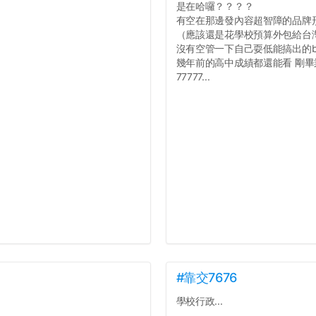
是在哈囉？？？？
有空在那邊發內容超智障的品牌
（應該還是花學校預算外包給台
沒有空管一下自己耍低能搞出的b
幾年前的高中成績都還能看 剛
77777...
#靠交7676
學校行政...