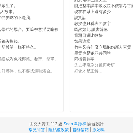
導眾生了。
能把整本課本吸收並不依靠考古
他人故事。
現在在系上還有多少
你們要吃的不是我。
說實話
教授也只看表面數字
落學弟的場合。要嘛被意淫要嘛被
既然如此 讀書幹嘛
背題目還比較快
業都沒掏錢。
如果這樣
年新希望一樣不持久。
竹科又有什麼立場抱怨新人素質
畢竟也是犯罪共同體
混搭成彩色花椰菜。整齊、簡單、
同樣看數字
先去學店刷分數再考研
的好夥伴，也不要找爛咖湊合。
好像才是正解...
由交大資工 112 級
Sean 韋詠祥
開發設計
常見問答
|
隱私權政策
|
聯絡信箱
|
原始碼