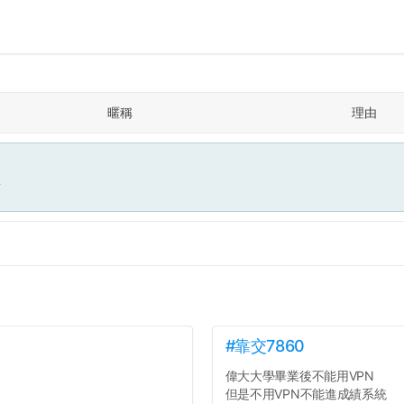
暱稱
理由
面
#靠交7860
偉大大學畢業後不能用VPN
但是不用VPN不能進成績系統