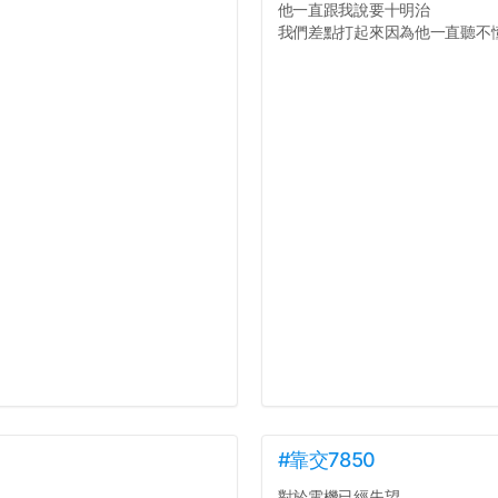
他一直跟我說要十明治
我們差點打起來因為他一直聽不懂人
#靠交7850
。
對於電機已經失望