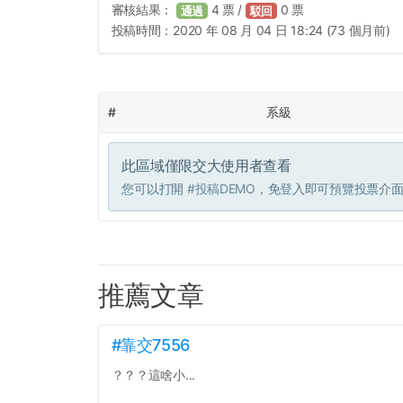
審核結果：
4
票 /
0
票
通過
駁回
投稿時間：
2020 年 08 月 04 日 18:24 (73 個月前)
#
系級
此區域僅限交大使用者查看
您可以打開
#投稿DEMO
，免登入即可預覽投票介
推薦文章
#靠交7556
？？？這啥小...