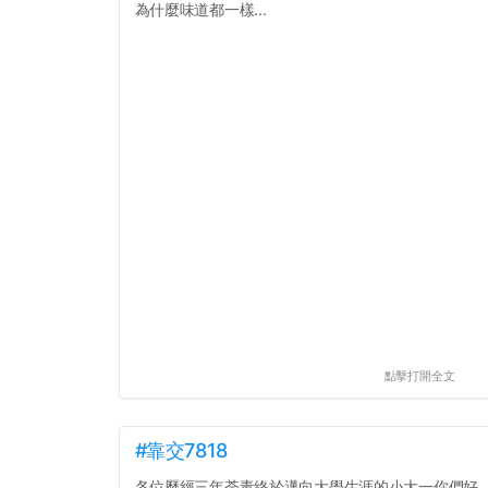
為什麼味道都一樣...
點擊打開全文
#靠交7818
各位歷經三年荼毒終於邁向大學生涯的小大一你們好