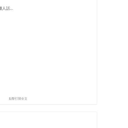
話...
點擊打開全文