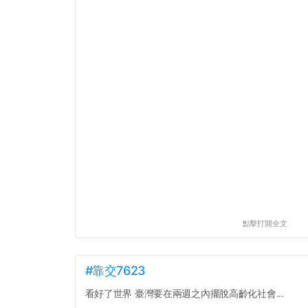
點擊打開全文
#靠交7623
看好了世界 臺灣要在兩週之內擺脫高齡化社會...