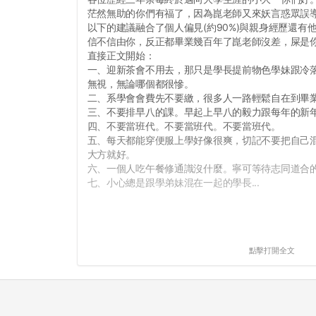
茫然無助的你們有福了，因為崑老師又來妖言惑眾誤
以下的建議融合了個人偏見(約90%)與親身經歷還有
信不信由你，反正都畢業幾百年了崑老師沒差，屎是
直接正文開始：
一、迎新茶會不用去，那只是學長提前物色學妹跟冷
無視，無論哪個都很慘。
二、系學會會費先不要繳，很多人一路輕鬆自在到畢
三、不要排早八的課。早起上早八的毅力跟每年的新
四、不要當班代。不要當班代。不要當班代。
五、每天都能穿便服上學好像很爽，切記不要把自己
大方就好。
六、一個人吃午餐修通識沒什麼。寧可等待志同道合
七、小心總是跟學弟妹混在一起的學長...
點擊打開全文