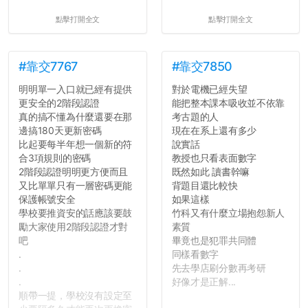
點擊打開全文
點擊打開全文
#靠交7767
#靠交7850
明明單一入口就已經有提供
對於電機已經失望
更安全的2階段認證
能把整本課本吸收並不依靠
真的搞不懂為什麼還要在那
考古題的人
邊搞180天更新密碼
現在在系上還有多少
比起要每半年想一個新的符
說實話
合3項規則的密碼
教授也只看表面數字
2階段認證明明更方便而且
既然如此 讀書幹嘛
又比單單只有一層密碼更能
背題目還比較快
保護帳號安全
如果這樣
學校要推資安的話應該要鼓
竹科又有什麼立場抱怨新人
勵大家使用2階段認證才對
素質
吧
畢竟也是犯罪共同體
.
同樣看數字
.
先去學店刷分數再考研
.
好像才是正解...
順帶一提，學校沒有設定至