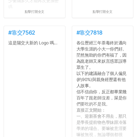
少要隔多久才能再次更換密
碼
點擊打開全文
點擊打開全文
所以只要重新設定4次密碼
就能夠改回原本的喔
剛剛試過是行得通的，這還
真是安全呢...
#靠交7562
#靠交7818
這是陽交大新的 Logo 嗎...
各位歷經三年荼毒終於邁向
大學生涯的小大一你們好。
茫然無助的你們有福了，因
為崑老師又來妖言惑眾誤導
眾生了。
以下的建議融合了個人偏見
(約90%)與親身經歷還有他
人故事。
信不信由你，反正都畢業幾
百年了崑老師沒差，屎是你
們要吃的不是我。
直接正文開始：
一、迎新茶會不用去，那只
是學長提前物色學妹跟冷落
學弟的場合。要嘛被意淫要
嘛被無視，無論哪個都很