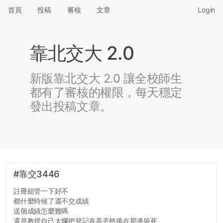
首頁
投稿
審核
文章
Login
靠北交大 2.0
新版靠北交大 2.0 讓全校師生
都有了審核的權限，每天穩定
發出投稿文章。
#靠交3446
註冊組管一下好不
都什麼時候了還不交成績
送個成績怎麼難嗎
還是教授自己太爛把登記表弄丟然後在那邊裝死