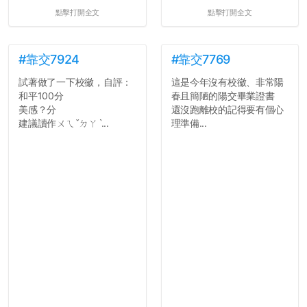
點擊打開全文
點擊打開全文
#靠交7924
#靠交7769
試著做了一下校徽，自評：
這是今年沒有校徽、非常陽
和平100分
春且簡陋的陽交畢業證書
美感？分
還沒跑離校的記得要有個心
建議讀作ㄨㄟˇㄉㄚˋ...
理準備...