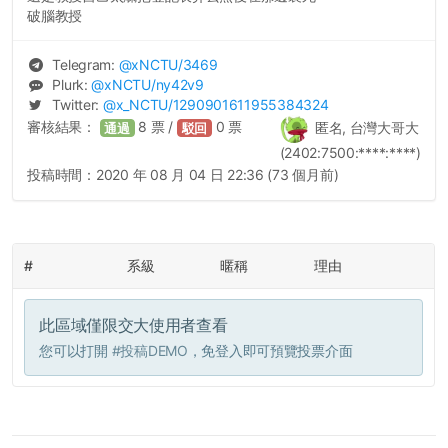
破腦教授
Telegram:
@
xNCTU
/3469
Plurk:
@
xNCTU
/ny42v9
Twitter:
@
x_NCTU
/1290901611955384324
審核結果：
8
票 /
0
票
匿名, 台灣大哥大
通過
駁回
(2402:7500:****:****)
投稿時間：
2020 年 08 月 04 日 22:36 (73 個月前)
#
系級
暱稱
理由
此區域僅限交大使用者查看
您可以打開
#投稿DEMO
，免登入即可預覽投票介面