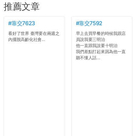
推薦文章
#靠交7623
#靠交7592
看好了世界 臺灣要在兩週之
早上去買早餐的時候我跟店
內擺脫高齡化社會...
員說我要三明治
他一直跟我說要十明治
我們差點打起來因為他一直
聽不懂人話...