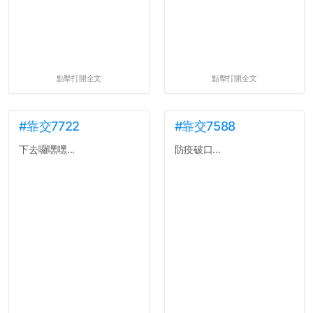
點擊打開全文
點擊打開全文
#靠交7722
#靠交7588
下去囉嘿嘿...
防疫破口...