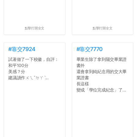
點擊打開全文
點擊打開全文
#靠交7924
#靠交7770
試著做了一下校徽，自評：
畢業生除了拿到陽交畢業證
和平100分
書外
美感？分
還會拿到純紀念用的交大畢
建議讀作ㄨㄟˇㄉㄚˋ...
業證書
長這樣
變成「學位完成紀念」了...