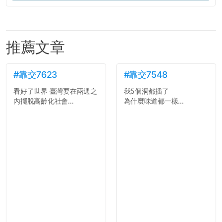
推薦文章
#靠交7623
#靠交7548
看好了世界 臺灣要在兩週之
我5個洞都插了
內擺脫高齡化社會...
為什麼味道都一樣...