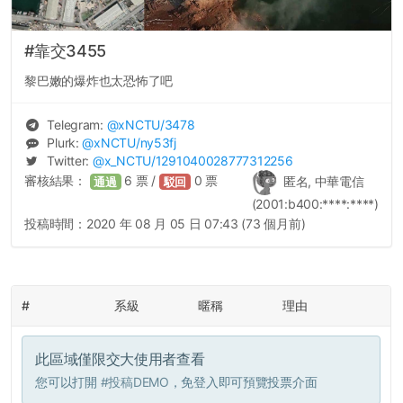
#靠交3455
黎巴嫩的爆炸也太恐怖了吧
Telegram:
@
xNCTU
/3478
Plurk:
@
xNCTU
/ny53fj
Twitter:
@
x_NCTU
/1291040028777312256
審核結果：
6
票 /
0
票
匿名, 中華電信
通過
駁回
(2001:b400:****:****)
投稿時間：
2020 年 08 月 05 日 07:43 (73 個月前)
#
系級
暱稱
理由
此區域僅限交大使用者查看
您可以打開
#投稿DEMO
，免登入即可預覽投票介面