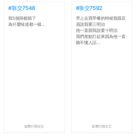
#靠交7548
#靠交7592
我5個洞都插了
早上去買早餐的時候我跟店
為什麼味道都一樣...
員說我要三明治
他一直跟我說要十明治
我們差點打起來因為他一直
聽不懂人話...
點擊打開全文
點擊打開全文