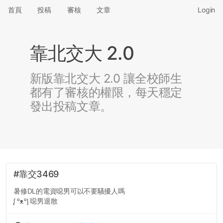
首頁
投稿
審核
文章
Login
靠北交大 2.0
新版靠北交大 2.0 讓全校師生
都有了審核的權限，每天穩定
發出投稿文章。
#靠交3469
暑修DL的電資噁男可以不要騷擾人嗎
ᶘ ᵒᴥᵒᶅ 噁男退散