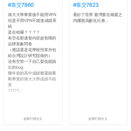
#靠交7860
#靠交7623
偉大大學畢業後不能用VPN
看好了世界 臺灣要在兩週之
但是不用VPN不能進成績系
內擺脫高齡化社會...
統
是在哈囉？？？？
有空在那邊發內容超智障的
品牌形象問卷
（應該還是花學校預算外包
給台灣設計研究院做的）
沒有空管一下自己耍低能搞
出的bug
幾年前的高中成績都還能看
剛畢業的偉大大學成績不能
看
77777...
點擊打開全文
點擊打開全文