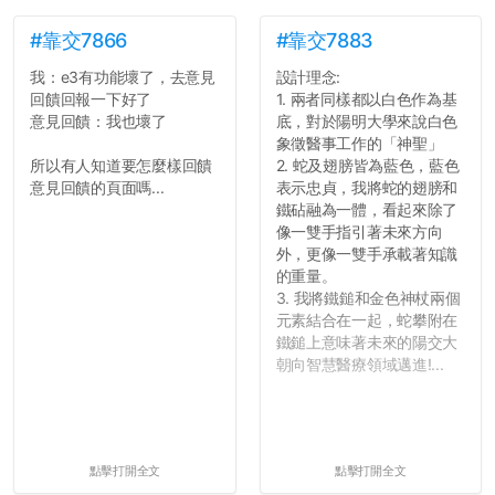
#靠交7866
#靠交7883
我：e3有功能壞了，去意見
設計理念:
回饋回報一下好了
1. 兩者同樣都以白色作為基
意見回饋：我也壞了
底，對於陽明大學來說白色
象徵醫事工作的「神聖」
所以有人知道要怎麼樣回饋
2. 蛇及翅膀皆為藍色，藍色
意見回饋的頁面嗎...
表示忠貞，我將蛇的翅膀和
鐵砧融為一體，看起來除了
像一雙手指引著未來方向
外，更像一雙手承載著知識
的重量。
3. 我將鐵鎚和金色神杖兩個
元素結合在一起，蛇攀附在
鐵鎚上意味著未來的陽交大
朝向智慧醫療領域邁進!...
點擊打開全文
點擊打開全文