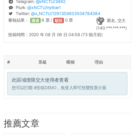
Telegram:
@
xNCTU
/3492
Plurk:
@
xNCTU
/ny6oe1
Twitter:
@
x_NCTU
/1291359633504784384
審核結果：
6
票 /
0
票
匿名, 交大
通過
駁回
(140.***.***.***)
投稿時間：
2020 年 08 月 06 日 04:58 (73 個月前)
#
系級
暱稱
理由
此區域僅限交大使用者查看
您可以打開
#投稿DEMO
，免登入即可預覽投票介面
推薦文章