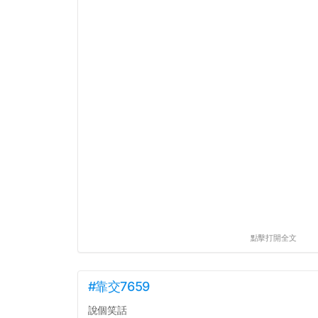
點擊打開全文
#靠交7659
說個笑話