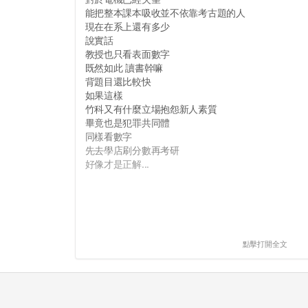
能把整本課本吸收並不依靠考古題的人
現在在系上還有多少
說實話
教授也只看表面數字
既然如此 讀書幹嘛
背題目還比較快
如果這樣
竹科又有什麼立場抱怨新人素質
畢竟也是犯罪共同體
同樣看數字
先去學店刷分數再考研
好像才是正解...
點擊打開全文