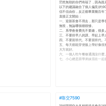
茫然無助的你們有福了，因為崑
以下的建議融合了個人偏見(約9
信不信由你，反正都畢業幾百年
直接正文開始：
一、迎新茶會不用去，那只是學
無視，無論哪個都很慘。
二、系學會會費先不要繳，很多
三、不要排早八的課。早起上早
四、不要當班代。不要當班代。
五、每天都能穿便服上學好像很
大方就好。
六、一個人吃午餐修通識沒什麼
七、小心總是跟學弟妹混在一起的學
#靠交7590
說好陽明交大各校後排名會在168