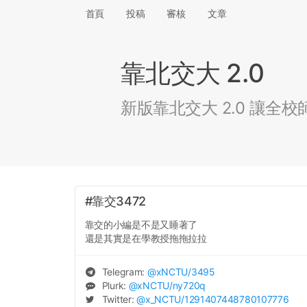
首頁
投稿
審核
文章
靠北交大 2.0
新版靠北交大 2.0 讓
#靠交3472
靠交的小編是不是又睡著了
還是其實是在學教授拖拖拉拉
Telegram:
@
xNCTU
/3495
Plurk:
@
xNCTU
/ny720q
Twitter:
@
x_NCTU
/1291407448780107776