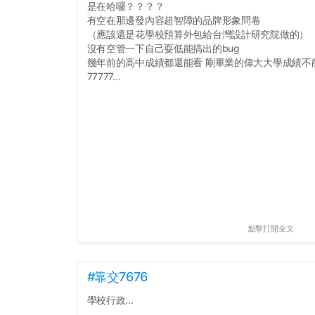
是在哈囉？？？？
有空在那邊發內容超智障的品牌形象問卷
（應該還是花學校預算外包給台灣設計研究院做的）
沒有空管一下自己耍低能搞出的bug
幾年前的高中成績都還能看 剛畢業的偉大大學成績不
77777...
點擊打開全文
#靠交7676
學校行政...