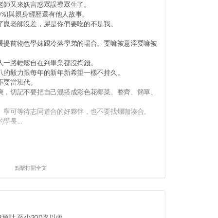
老師又來妖言惑眾誤導眾生了。
0%)與親身經歷還有他人故事。
了崑老師沒差，屎是你們要吃的不是我。
長提前物色學妹跟冷落學弟的場合。要嘛被意淫要嘛被
人一路輕鬆自在到畢業都沒掏錢。
八的毅力跟每年的新年新希望一樣不持久。
不要當班代。
爽，切記不要把自己混搭成彩色花椰菜。整齊、簡單、
。寧可等待志同道合的好夥伴，也不要找爛咖湊合。
長...
點擊打開全文
預計 至少200名以內