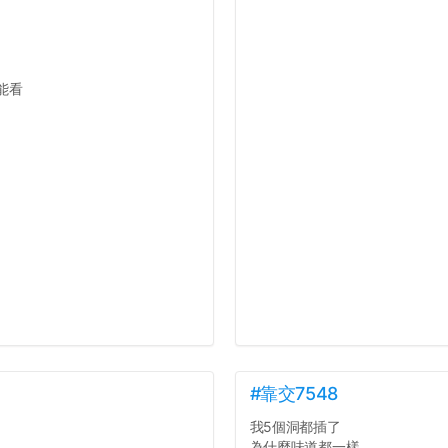
能看
#靠交7548
我5個洞都插了
為什麼味道都一樣...