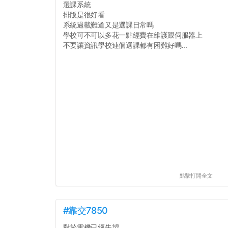
選課系統
排版是很好看
系統過載難道又是選課日常嗎
學校可不可以多花一點經費在維護跟伺服器上
不要讓資訊學校連個選課都有困難好嗎...
點擊打開全文
#靠交7850
對於電機已經失望