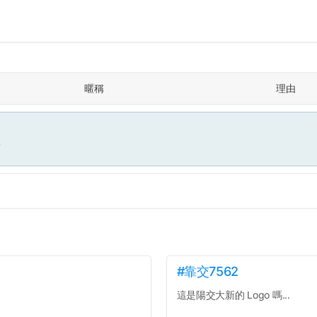
暱稱
理由
面
#靠交7562
這是陽交大新的 Logo 嗎...