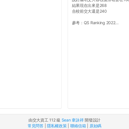
結果現在出來是268
合校前交大還是240
參考：QS Ranking 2022...
由交大資工 112 級
Sean 韋詠祥
開發設計
常見問答
|
隱私權政策
|
聯絡信箱
|
原始碼