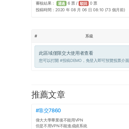
審核結果：
6
票 /
0
票
通過
駁回
投稿時間：
2020 年 08 月 06 日 08:10 (73 個月前)
#
系級
此區域僅限交大使用者查看
您可以打開
#投稿DEMO
，免登入即可預覽投票介
推薦文章
#靠交7860
偉大大學畢業後不能用VPN
但是不用VPN不能進成績系統