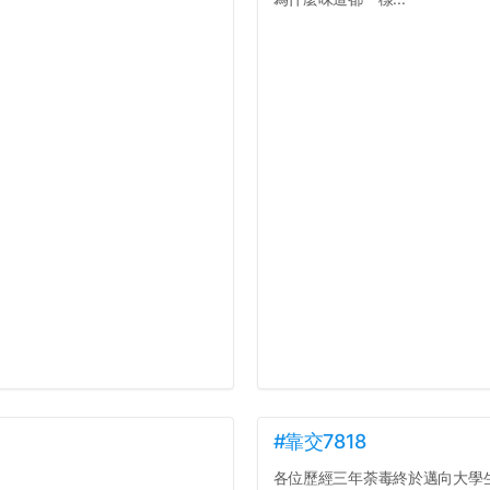
#靠交7818
各位歷經三年荼毒終於邁向大學