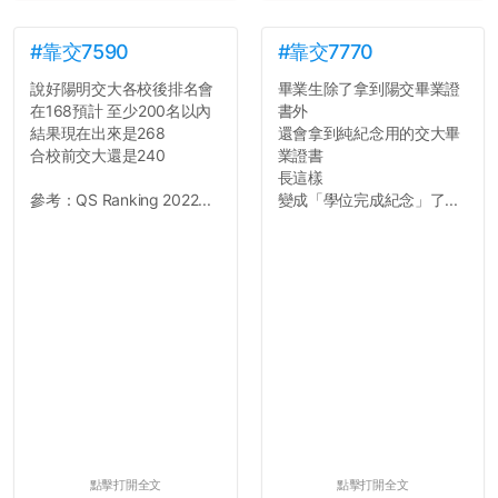
#靠交7590
#靠交7770
說好陽明交大各校後排名會
畢業生除了拿到陽交畢業證
在168預計 至少200名以內
書外
結果現在出來是268
還會拿到純紀念用的交大畢
合校前交大還是240
業證書
長這樣
參考：QS Ranking 2022...
變成「學位完成紀念」了...
點擊打開全文
點擊打開全文