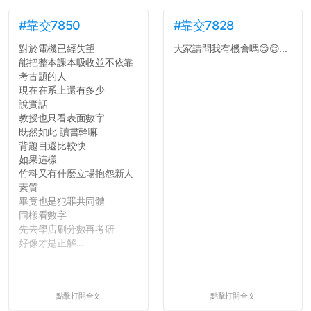
#靠交7850
#靠交7828
對於電機已經失望
大家請問我有機會嗎😊😊...
能把整本課本吸收並不依靠
考古題的人
現在在系上還有多少
說實話
教授也只看表面數字
既然如此 讀書幹嘛
背題目還比較快
如果這樣
竹科又有什麼立場抱怨新人
素質
畢竟也是犯罪共同體
同樣看數字
先去學店刷分數再考研
好像才是正解...
點擊打開全文
點擊打開全文