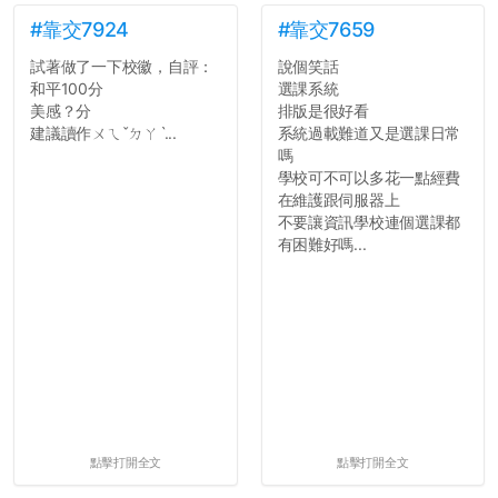
#靠交7924
#靠交7659
試著做了一下校徽，自評：
說個笑話
和平100分
選課系統
美感？分
排版是很好看
建議讀作ㄨㄟˇㄉㄚˋ...
系統過載難道又是選課日常
嗎
學校可不可以多花一點經費
在維護跟伺服器上
不要讓資訊學校連個選課都
有困難好嗎...
點擊打開全文
點擊打開全文