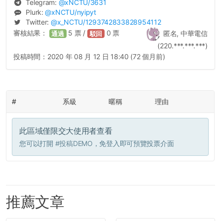
Telegram:
@
xNCTU
/3631
Plurk:
@
xNCTU
/nyipyt
Twitter:
@
x_NCTU
/1293742833828954112
審核結果：
5
票 /
0
票
匿名, 中華電信
通過
駁回
(220.***.***.***)
投稿時間：
2020 年 08 月 12 日 18:40 (72 個月前)
#
系級
暱稱
理由
此區域僅限交大使用者查看
您可以打開
#投稿DEMO
，免登入即可預覽投票介面
推薦文章