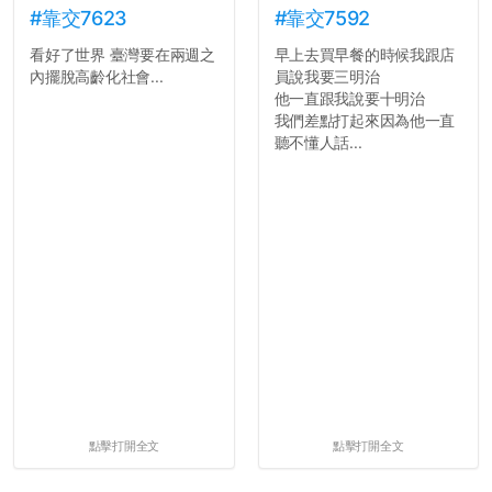
#靠交7623
#靠交7592
看好了世界 臺灣要在兩週之
早上去買早餐的時候我跟店
內擺脫高齡化社會...
員說我要三明治
他一直跟我說要十明治
我們差點打起來因為他一直
聽不懂人話...
點擊打開全文
點擊打開全文