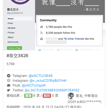
#靠交3626
5769
Telegram:
@
xNCTU
/3649
Instagram:
@
x_nctu
/CD1EqfbDYmV
Plurk:
@
xNCTU
/nyjnfi
Twitter:
@
x_NCTU
/1293885026891784192
審核結果：
6
票 /
0
票
匿名, 中華電信
通過
駁回
(2001:b400:****:****)
投稿時間：
2020 年 08 月 13 日 04:09 (72 個月前)