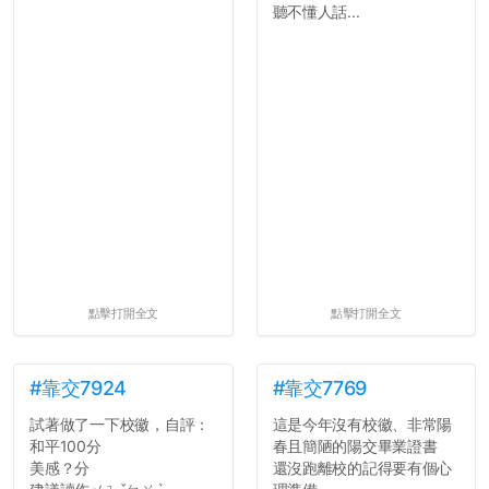
聽不懂人話...
點擊打開全文
點擊打開全文
#靠交7924
#靠交7769
試著做了一下校徽，自評：
這是今年沒有校徽、非常陽
和平100分
春且簡陋的陽交畢業證書
美感？分
還沒跑離校的記得要有個心