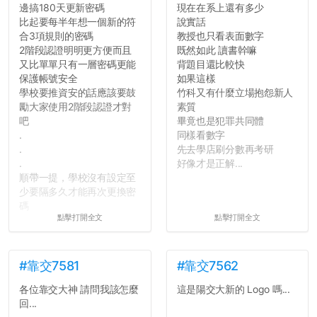
邊搞180天更新密碼
現在在系上還有多少
比起要每半年想一個新的符
說實話
合3項規則的密碼
教授也只看表面數字
2階段認證明明更方便而且
既然如此 讀書幹嘛
又比單單只有一層密碼更能
背題目還比較快
保護帳號安全
如果這樣
學校要推資安的話應該要鼓
竹科又有什麼立場抱怨新人
勵大家使用2階段認證才對
素質
吧
畢竟也是犯罪共同體
.
同樣看數字
.
先去學店刷分數再考研
.
好像才是正解...
順帶一提，學校沒有設定至
少要隔多久才能再次更換密
碼
點擊打開全文
點擊打開全文
所以只要重新設定4次密碼
就能夠改回原本的喔
剛剛試過是行得通的，這還
真是安全呢...
#靠交7581
#靠交7562
各位靠交大神 請問我該怎麼
這是陽交大新的 Logo 嗎...
回...