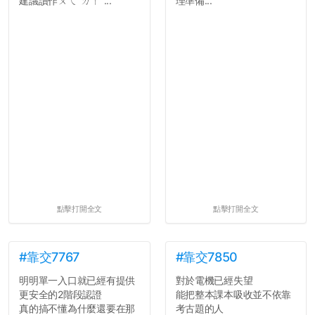
建議讀作ㄨㄟˇㄉㄚˋ...
理準備...
點擊打開全文
點擊打開全文
#靠交7767
#靠交7850
明明單一入口就已經有提供
對於電機已經失望
更安全的2階段認證
能把整本課本吸收並不依靠
真的搞不懂為什麼還要在那
考古題的人