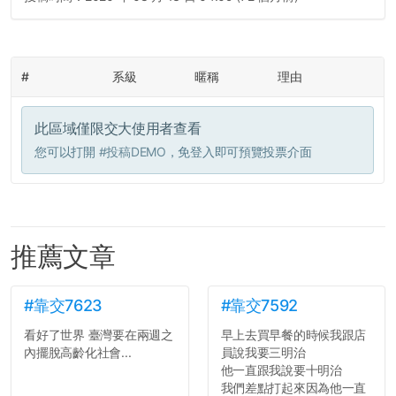
#
系級
暱稱
理由
此區域僅限交大使用者查看
您可以打開
#投稿DEMO
，免登入即可預覽投票介面
推薦文章
#靠交7623
#靠交7592
看好了世界 臺灣要在兩週之
早上去買早餐的時候我跟店
內擺脫高齡化社會...
員說我要三明治
他一直跟我說要十明治
我們差點打起來因為他一直