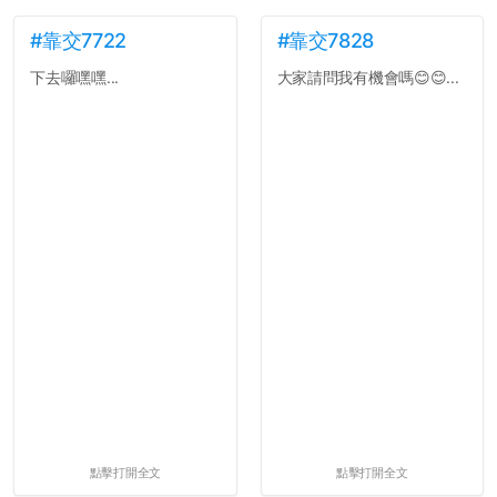
#靠交7722
#靠交7828
下去囉嘿嘿...
大家請問我有機會嗎😊😊...
點擊打開全文
點擊打開全文