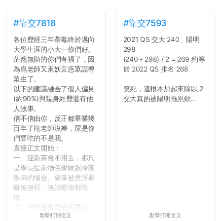
#靠交7818
#靠交7593
各位歷經三年荼毒終於邁向
2021 QS 交大 240、陽明
大學生涯的小大一你們好。
298
茫然無助的你們有福了，因
(240＋298) / 2 = 269 約等
為崑老師又來妖言惑眾誤導
於 2022 QS 排名 268
眾生了。
以下的建議融合了個人偏見
笑死，這根本加起來除以 2
(約90%)與親身經歷還有他
交大真的被陽明拖累欸...
人故事。
信不信由你，反正都畢業幾
百年了崑老師沒差，屎是你
們要吃的不是我。
直接正文開始：
一、迎新茶會不用去，那只
是學長提前物色學妹跟冷落
學弟的場合。要嘛被意淫要
嘛被無視，無論哪個都很
慘。
二、系學會會費先不要繳，
點擊打開全文
點擊打開全文
很多人一路輕鬆自在到畢業