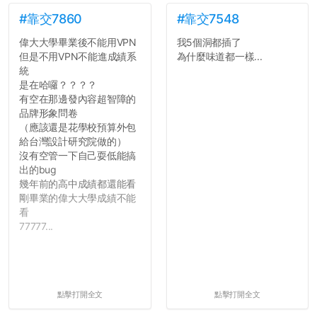
#靠交7860
#靠交7548
偉大大學畢業後不能用VPN
我5個洞都插了
但是不用VPN不能進成績系
為什麼味道都一樣...
統
是在哈囉？？？？
有空在那邊發內容超智障的
品牌形象問卷
（應該還是花學校預算外包
給台灣設計研究院做的）
沒有空管一下自己耍低能搞
出的bug
幾年前的高中成績都還能看
剛畢業的偉大大學成績不能
看
77777...
點擊打開全文
點擊打開全文