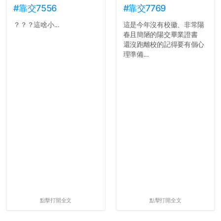
#靠交7556
#靠交7769
？？？這啥小...
這是今年沒有校徽、非常陽
春且簡陋的陽交畢業證書
還沒跑離校的記得要有個心
理準備...
點擊打開全文
點擊打開全文