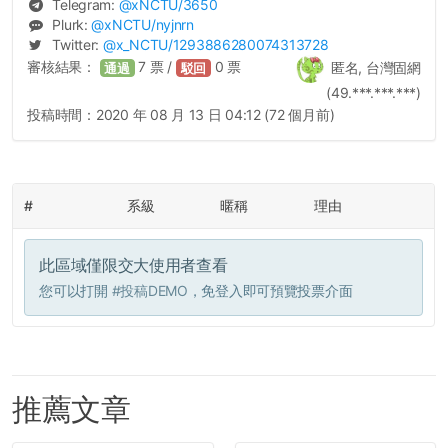
Telegram:
@
xNCTU
/3650
Plurk:
@
xNCTU
/nyjnrn
Twitter:
@
x_NCTU
/1293886280074313728
審核結果：
7
票 /
0
票
匿名, 台灣固網
通過
駁回
(49.***.***.***)
投稿時間：
2020 年 08 月 13 日 04:12 (72 個月前)
#
系級
暱稱
理由
此區域僅限交大使用者查看
您可以打開
#投稿DEMO
，免登入即可預覽投票介面
推薦文章