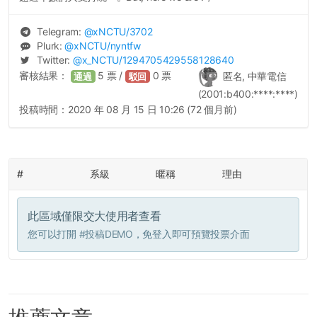
Telegram:
@
xNCTU
/3702
Plurk:
@
xNCTU
/nyntfw
Twitter:
@
x_NCTU
/1294705429558128640
審核結果：
5
票 /
0
票
匿名, 中華電信
通過
駁回
(2001:b400:****:****)
投稿時間：
2020 年 08 月 15 日 10:26 (72 個月前)
#
系級
暱稱
理由
此區域僅限交大使用者查看
您可以打開
#投稿DEMO
，免登入即可預覽投票介面