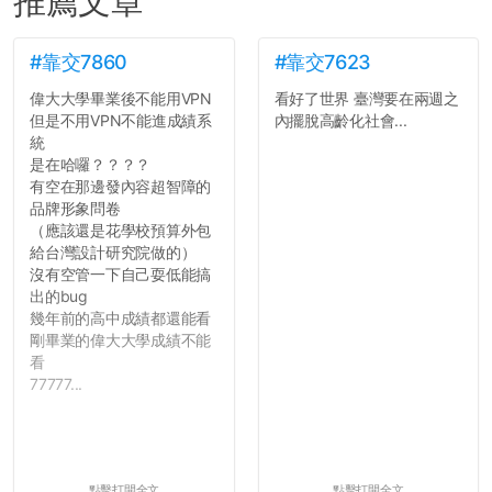
推薦文章
#靠交7860
#靠交7623
偉大大學畢業後不能用VPN
看好了世界 臺灣要在兩週之
但是不用VPN不能進成績系
內擺脫高齡化社會...
統
是在哈囉？？？？
有空在那邊發內容超智障的
品牌形象問卷
（應該還是花學校預算外包
給台灣設計研究院做的）
沒有空管一下自己耍低能搞
出的bug
幾年前的高中成績都還能看
剛畢業的偉大大學成績不能
看
77777...
點擊打開全文
點擊打開全文