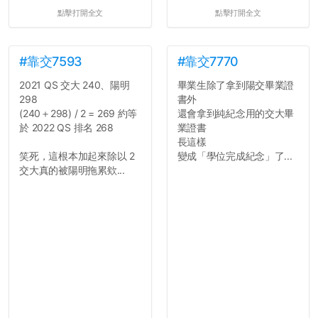
點擊打開全文
點擊打開全文
#靠交7593
#靠交7770
2021 QS 交大 240、陽明
畢業生除了拿到陽交畢業證
298
書外
(240＋298) / 2 = 269 約等
還會拿到純紀念用的交大畢
於 2022 QS 排名 268
業證書
長這樣
笑死，這根本加起來除以 2
變成「學位完成紀念」了...
交大真的被陽明拖累欸...