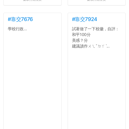
#靠交7676
#靠交7924
學校行政...
試著做了一下校徽，自評：
和平100分
美感？分
建議讀作ㄨㄟˇㄉㄚˋ...