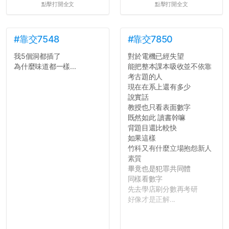
點擊打開全文
點擊打開全文
#靠交7548
#靠交7850
我5個洞都插了
對於電機已經失望
為什麼味道都一樣...
能把整本課本吸收並不依靠
考古題的人
現在在系上還有多少
說實話
教授也只看表面數字
既然如此 讀書幹嘛
背題目還比較快
如果這樣
竹科又有什麼立場抱怨新人
素質
畢竟也是犯罪共同體
同樣看數字
先去學店刷分數再考研
好像才是正解...