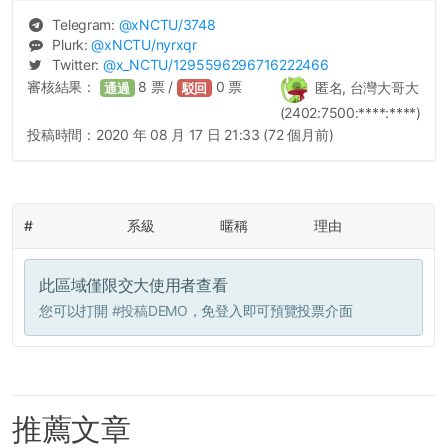
Telegram:
@
xNCTU
/3748
Plurk:
@
xNCTU
/nyrxqr
Twitter:
@
x_NCTU
/1295596296716222466
審核結果：
8
票 /
0
票
匿名, 台灣大哥大
通過
駁回
(2402:7500:****:****)
投稿時間：
2020 年 08 月 17 日 21:33 (72 個月前)
#
系級
暱稱
理由
此區域僅限交大使用者查看
您可以打開
#投稿DEMO
，免登入即可預覽投票介面
推薦文章