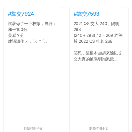
#靠交7924
#靠交7593
試著做了一下校徽，自評：
2021 QS 交大 240、陽明
和平100分
298
美感？分
(240＋298) / 2 = 269 約等
建議讀作ㄨㄟˇㄉㄚˋ...
於 2022 QS 排名 268
笑死，這根本加起來除以 2
交大真的被陽明拖累欸...
點擊打開全文
點擊打開全文