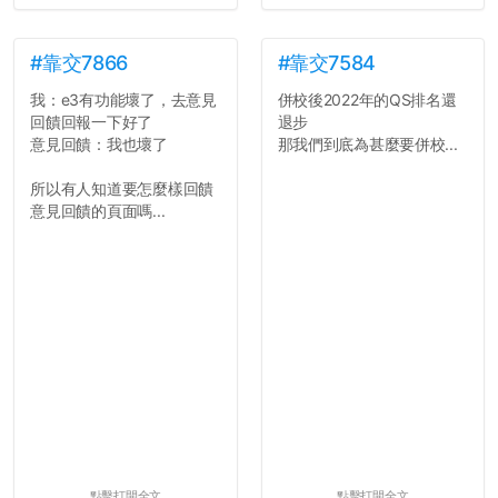
#靠交7866
#靠交7584
我：e3有功能壞了，去意見
併校後2022年的QS排名還
回饋回報一下好了
退步
意見回饋：我也壞了
那我們到底為甚麼要併校...
所以有人知道要怎麼樣回饋
意見回饋的頁面嗎...
點擊打開全文
點擊打開全文