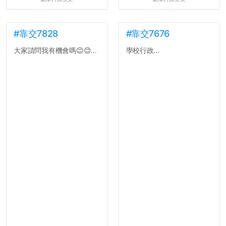
#靠交7828
#靠交7676
大家請問我有機會嗎😊😊...
學校行政...