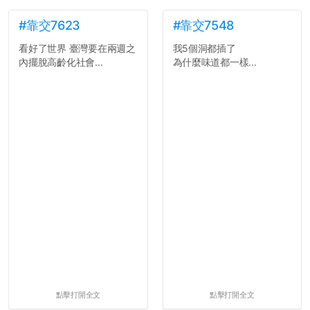
#靠交7623
#靠交7548
看好了世界 臺灣要在兩週之
我5個洞都插了
內擺脫高齡化社會...
為什麼味道都一樣...
點擊打開全文
點擊打開全文