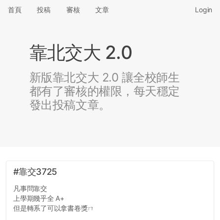
首頁
投稿
審核
文章
Login
靠北交大 2.0
新版靠北交大 2.0 讓全校師生
都有了審核的權限，每天穩定
發出投稿文章。
#靠交3725
凡事問靠交
上學期幾乎全 A+
但是轉系了可以拿書卷獎ㄇ