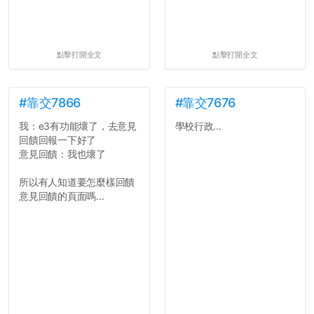
點擊打開全文
點擊打開全文
#靠交7866
#靠交7676
我：e3有功能壞了，去意見
學校行政...
回饋回報一下好了
意見回饋：我也壞了
所以有人知道要怎麼樣回饋
意見回饋的頁面嗎...