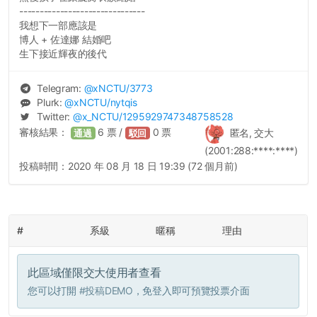
-------------------------------
我想下一部應該是
博人 + 佐達娜 結婚吧
生下接近輝夜的後代
Telegram:
@
xNCTU
/3773
Plurk:
@
xNCTU
/nytqis
Twitter:
@
x_NCTU
/1295929747348758528
審核結果：
6
票 /
0
票
匿名, 交大
通過
駁回
(2001:288:****:****)
投稿時間：
2020 年 08 月 18 日 19:39 (72 個月前)
#
系級
暱稱
理由
此區域僅限交大使用者查看
您可以打開
#投稿DEMO
，免登入即可預覽投票介面