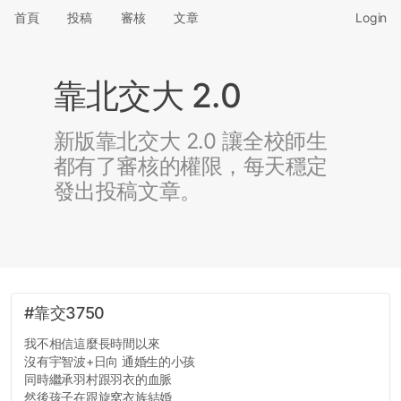
首頁
投稿
審核
文章
Login
靠北交大 2.0
新版靠北交大 2.0 讓全校師生
都有了審核的權限，每天穩定
發出投稿文章。
#靠交3750
我不相信這麼長時間以來
沒有宇智波+日向 通婚生的小孩
同時繼承羽村跟羽衣的血脈
然後孩子在跟旋窝衣族結婚