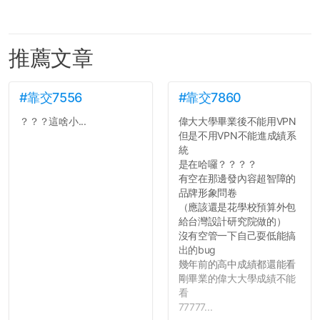
推薦文章
#靠交7556
#靠交7860
？？？這啥小...
偉大大學畢業後不能用VPN
但是不用VPN不能進成績系
統
是在哈囉？？？？
有空在那邊發內容超智障的
品牌形象問卷
（應該還是花學校預算外包
給台灣設計研究院做的）
沒有空管一下自己耍低能搞
出的bug
幾年前的高中成績都還能看
剛畢業的偉大大學成績不能
看
77777...