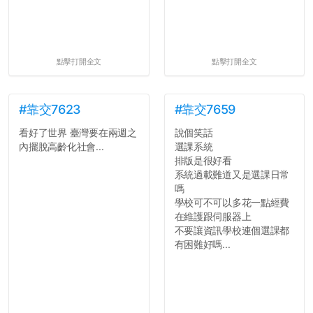
點擊打開全文
點擊打開全文
#靠交7623
#靠交7659
看好了世界 臺灣要在兩週之
說個笑話
內擺脫高齡化社會...
選課系統
排版是很好看
系統過載難道又是選課日常
嗎
學校可不可以多花一點經費
在維護跟伺服器上
不要讓資訊學校連個選課都
有困難好嗎...