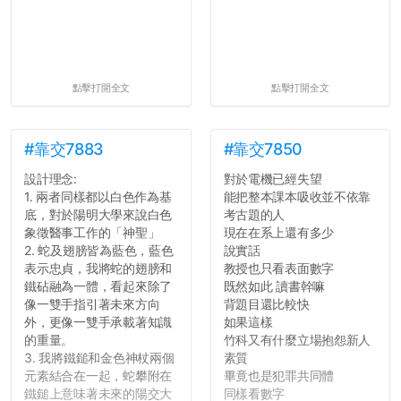
點擊打開全文
點擊打開全文
#靠交7883
#靠交7850
設計理念:
對於電機已經失望
1. 兩者同樣都以白色作為基
能把整本課本吸收並不依靠
底，對於陽明大學來說白色
考古題的人
象徵醫事工作的「神聖」
現在在系上還有多少
2. 蛇及翅膀皆為藍色，藍色
說實話
表示忠貞，我將蛇的翅膀和
教授也只看表面數字
鐵砧融為一體，看起來除了
既然如此 讀書幹嘛
像一雙手指引著未來方向
背題目還比較快
外，更像一雙手承載著知識
如果這樣
的重量。
竹科又有什麼立場抱怨新人
3. 我將鐵鎚和金色神杖兩個
素質
元素結合在一起，蛇攀附在
畢竟也是犯罪共同體
鐵鎚上意味著未來的陽交大
同樣看數字