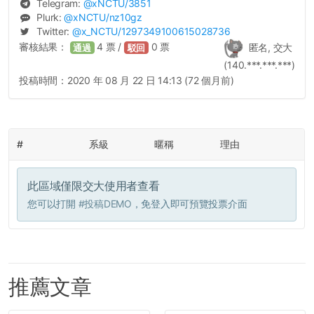
Telegram:
@
xNCTU
/3851
Plurk:
@
xNCTU
/nz10gz
Twitter:
@
x_NCTU
/1297349100615028736
審核結果：
4
票 /
0
票
匿名, 交大
通過
駁回
(140.***.***.***)
投稿時間：
2020 年 08 月 22 日 14:13 (72 個月前)
#
系級
暱稱
理由
此區域僅限交大使用者查看
您可以打開
#投稿DEMO
，免登入即可預覽投票介面
推薦文章