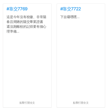
#靠交7769
#靠交7722
這是今年沒有校徽、非常陽
下去囉嘿嘿...
春且簡陋的陽交畢業證書
還沒跑離校的記得要有個心
理準備...
點擊打開全文
點擊打開全文