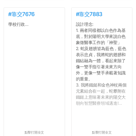
#靠交7676
#靠交7883
學校行政...
設計理念:
1. 兩者同樣都以白色作為基
底，對於陽明大學來說白色
象徵醫事工作的「神聖」
2. 蛇及翅膀皆為藍色，藍色
表示忠貞，我將蛇的翅膀和
鐵砧融為一體，看起來除了
像一雙手指引著未來方向
外，更像一雙手承載著知識
的重量。
3. 我將鐵鎚和金色神杖兩個
元素結合在一起，蛇攀附在
鐵鎚上意味著未來的陽交大
朝向智慧醫療領域邁進!...
點擊打開全文
點擊打開全文