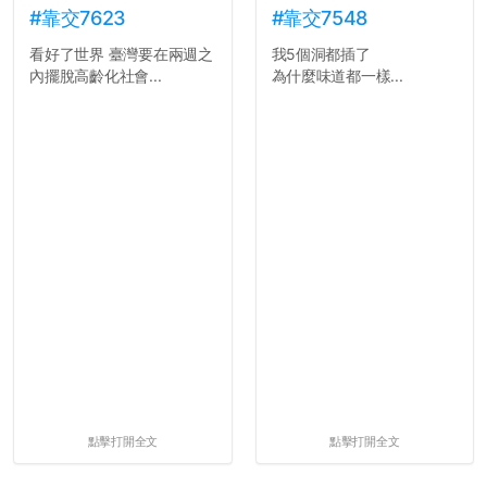
#靠交7623
#靠交7548
看好了世界 臺灣要在兩週之
我5個洞都插了
內擺脫高齡化社會...
為什麼味道都一樣...
點擊打開全文
點擊打開全文