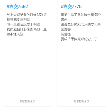
#靠交7592
#靠交7770
早上去買早餐的時候我跟店
畢業生除了拿到陽交畢業證
員說我要三明治
書外
他一直跟我說要十明治
還會拿到純紀念用的交大畢
我們差點打起來因為他一直
業證書
聽不懂人話...
長這樣
變成「學位完成紀念」了...
點擊打開全文
點擊打開全文