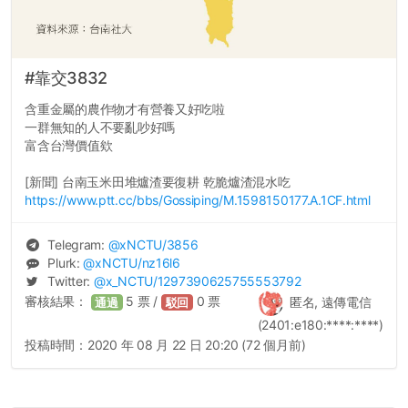
#靠交3832
含重金屬的農作物才有營養又好吃啦
一群無知的人不要亂吵好嗎
富含台灣價值欸
[新聞] 台南玉米田堆爐渣要復耕 乾脆爐渣混水吃
https://www.ptt.cc/bbs/Gossiping/M.1598150177.A.1CF.html
Telegram:
@
xNCTU
/3856
Plurk:
@
xNCTU
/nz16l6
Twitter:
@
x_NCTU
/1297390625755553792
審核結果：
5
票 /
0
票
匿名, 遠傳電信
通過
駁回
(2401:e180:****:****)
投稿時間：
2020 年 08 月 22 日 20:20 (72 個月前)