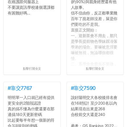
在維護跟伺服器上
(約90%)與親身經歷還有他
不要讓資訊學校連個選課都
人故事。
有困難好嗎...
信不信由你，反正都畢業幾
百年了崑老師沒差，屎是你
們要吃的不是我。
直接正文開始：
一、迎新茶會不用去，那只
是學長提前物色學妹跟冷落
學弟的場合。要嘛被意淫要
嘛被無視，無論哪個都很
慘。
二、系學會會費先不要繳，
點擊打開全文
點擊打開全文
很多人一路輕鬆自在到畢業
都沒掏錢。
三、不要排早八的課。早起
上早八的毅力跟每年的新年
#靠交7767
#靠交7590
新希望一樣不持久。
明明單一入口就已經有提供
說好陽明交大各校後排名會
四、不要當班代。不要當班
更安全的2階段認證
在168預計 至少200名以內
代。不要當班代。
真的搞不懂為什麼還要在那
結果現在出來是268
五、每天都能穿便服上學好
邊搞180天更新密碼
合校前交大還是240
像很爽，切記不要把自己混
比起要每半年想一個新的符
搭成彩色花椰菜。整齊、簡
合3項規則的密碼
參考：QS Ranking 2022...
單、大方就好。