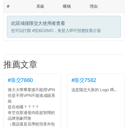
#
系級
暱稱
理由
此區域僅限交大使用者查看
您可以打開
#投稿DEMO
，免登入即可預覽投票介面
推薦文章
#靠交7860
#靠交7562
偉大大學畢業後不能用VPN
這是陽交大新的 Logo 嗎...
但是不用VPN不能進成績系
統
是在哈囉？？？？
有空在那邊發內容超智障的
品牌形象問卷
（應該還是花學校預算外包