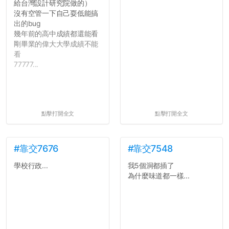
給台灣設計研究院做的）
沒有空管一下自己耍低能搞
出的bug
幾年前的高中成績都還能看
剛畢業的偉大大學成績不能
看
77777...
點擊打開全文
點擊打開全文
#靠交7676
#靠交7548
學校行政...
我5個洞都插了
為什麼味道都一樣...