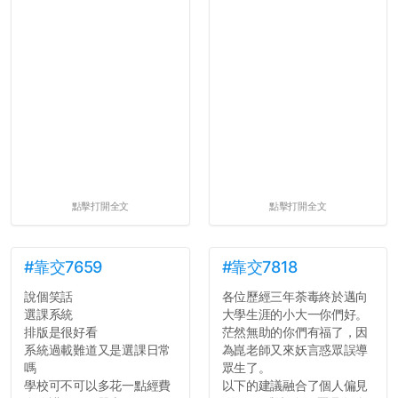
點擊打開全文
點擊打開全文
#靠交7659
#靠交7818
說個笑話
各位歷經三年荼毒終於邁向
選課系統
大學生涯的小大一你們好。
排版是很好看
茫然無助的你們有福了，因
系統過載難道又是選課日常
為崑老師又來妖言惑眾誤導
嗎
眾生了。
學校可不可以多花一點經費
以下的建議融合了個人偏見