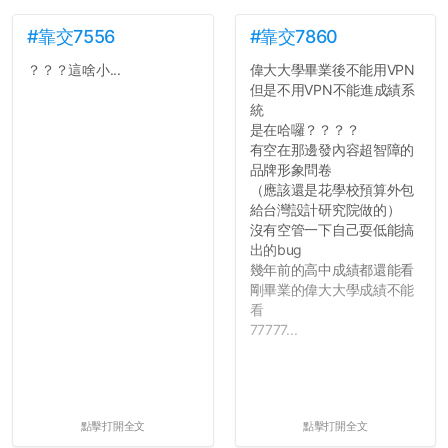
#靠交7556
#靠交7860
？？？這啥小...
偉大大學畢業後不能用VPN
但是不用VPN不能進成績系
統
是在哈囉？？？？
有空在那邊發內容超智障的
品牌形象問卷
（應該還是花學校預算外包
給台灣設計研究院做的）
沒有空管一下自己耍低能搞
出的bug
幾年前的高中成績都還能看
剛畢業的偉大大學成績不能
看
77777...
點擊打開全文
點擊打開全文