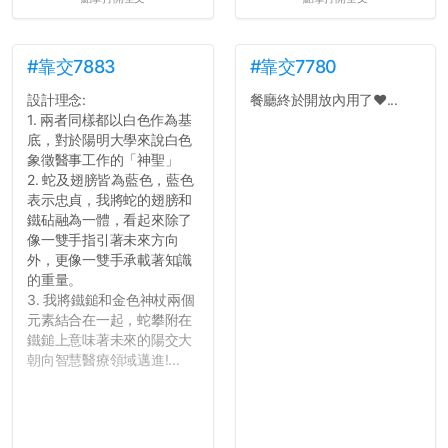
#靠交7883
#靠交7780
設計理念:
餐廳終於開放內用了❤️...
1. 兩者同樣都以白色作為基
底，對於陽明大學來說白色
象徵醫事工作的「神聖」
2. 蛇及翅膀皆為藍色，藍色
表示忠貞，我將蛇的翅膀和
鐵砧融為一體，看起來除了
像一雙手指引著未來方向
外，更像一雙手承載著知識
的重量。
3. 我將鐵鎚和金色神杖兩個
元素結合在一起，蛇攀附在
鐵鎚上意味著未來的陽交大
朝向智慧醫療領域邁進!...