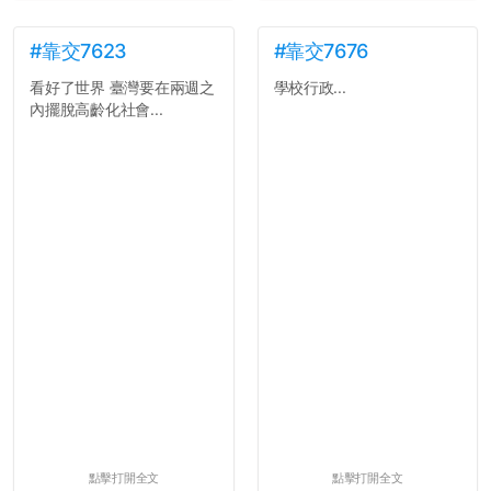
#靠交7623
#靠交7676
看好了世界 臺灣要在兩週之
學校行政...
內擺脫高齡化社會...
點擊打開全文
點擊打開全文