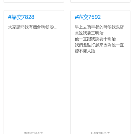
#靠交7828
#靠交7592
大家請問我有機會嗎😊😊...
早上去買早餐的時候我跟店
員說我要三明治
他一直跟我說要十明治
我們差點打起來因為他一直
聽不懂人話...
點擊打開全文
點擊打開全文