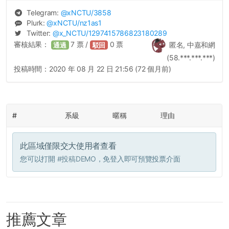
Telegram:
@
xNCTU
/3858
Plurk:
@
xNCTU
/nz1as1
Twitter:
@
x_NCTU
/1297415786823180289
審核結果：
7
票 /
0
票
匿名, 中嘉和網
通過
駁回
(58.***.***.***)
投稿時間：
2020 年 08 月 22 日 21:56 (72 個月前)
#
系級
暱稱
理由
此區域僅限交大使用者查看
您可以打開
#投稿DEMO
，免登入即可預覽投票介面
推薦文章