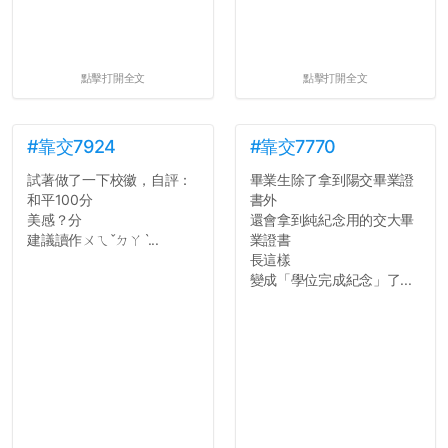
點擊打開全文
點擊打開全文
#靠交7924
#靠交7770
試著做了一下校徽，自評：
畢業生除了拿到陽交畢業證
和平100分
書外
美感？分
還會拿到純紀念用的交大畢
建議讀作ㄨㄟˇㄉㄚˋ...
業證書
長這樣
變成「學位完成紀念」了...