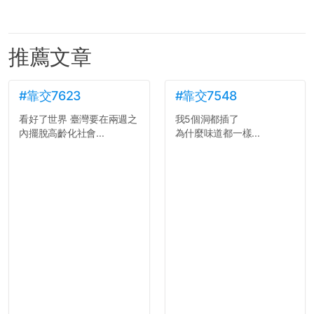
推薦文章
#靠交7623
#靠交7548
看好了世界 臺灣要在兩週之
我5個洞都插了
內擺脫高齡化社會...
為什麼味道都一樣...