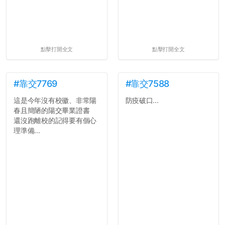
點擊打開全文
點擊打開全文
#靠交7769
#靠交7588
這是今年沒有校徽、非常陽
防疫破口...
春且簡陋的陽交畢業證書
還沒跑離校的記得要有個心
理準備...