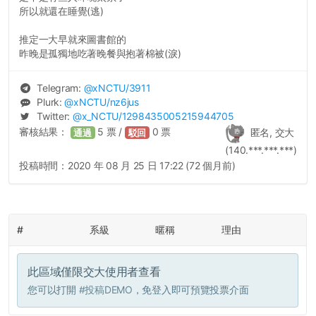
所以就還在睡覺(逃)
推定一大早就來圖書館的
昨晚是孤獨地吃著晚餐與抱著棉被(淚)
Telegram:
@
xNCTU
/3911
Plurk:
@
xNCTU
/nz6jus
Twitter:
@
x_NCTU
/1298435005215944705
審核結果：
5
票 /
0
票
匿名, 交大
通過
駁回
(140.***.***.***)
投稿時間：
2020 年 08 月 25 日 17:22 (72 個月前)
#
系級
暱稱
理由
此區域僅限交大使用者查看
您可以打開
#投稿DEMO
，免登入即可預覽投票介面