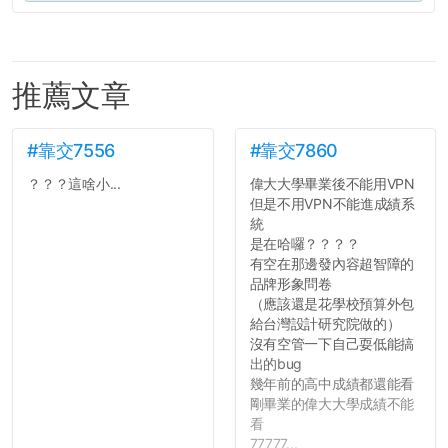
推薦文章
#靠交7556
#靠交7860
？？？這啥小...
偉大大學畢業後不能用VPN
但是不用VPN不能進成績系
統
是在哈囉？？？？
有空在那邊發內容超智障的
品牌形象問卷
（應該還是花學校預算外包
給台灣設計研究院做的）
沒有空管一下自己耍低能搞
出的bug
幾年前的高中成績都還能看
剛畢業的偉大大學成績不能
看
77777...