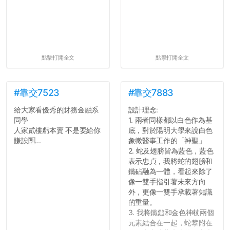
點擊打開全文
點擊打開全文
#靠交7523
#靠交7883
給大家看優秀的財務金融系
設計理念:
同學
1. 兩者同樣都以白色作為基
人家貳樓虧本賣 不是要給你
底，對於陽明大學來說白色
賺誒🈹...
象徵醫事工作的「神聖」
2. 蛇及翅膀皆為藍色，藍色
表示忠貞，我將蛇的翅膀和
鐵砧融為一體，看起來除了
像一雙手指引著未來方向
外，更像一雙手承載著知識
的重量。
3. 我將鐵鎚和金色神杖兩個
元素結合在一起，蛇攀附在