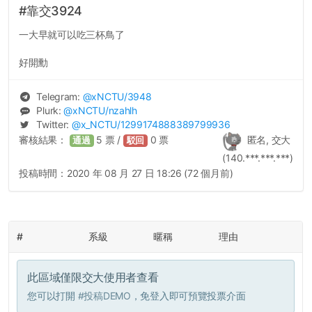
#靠交3924
一大早就可以吃三杯鳥了
好開勳
Telegram:
@
xNCTU
/3948
Plurk:
@
xNCTU
/nzahlh
Twitter:
@
x_NCTU
/1299174888389799936
審核結果：
5
票 /
0
票
匿名, 交大
通過
駁回
(140.***.***.***)
投稿時間：
2020 年 08 月 27 日 18:26 (72 個月前)
#
系級
暱稱
理由
此區域僅限交大使用者查看
您可以打開
#投稿DEMO
，免登入即可預覽投票介面