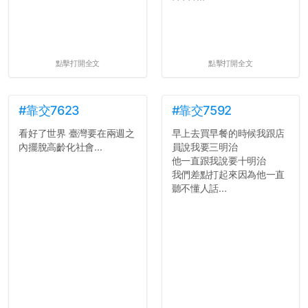
點擊打開全文
點擊打開全文
#靠交7623
#靠交7592
看好了世界 臺灣要在兩週之
早上去買早餐的時候我跟店
內擺脫高齡化社會...
員說我要三明治
他一直跟我說要十明治
我們差點打起來因為他一直
聽不懂人話...