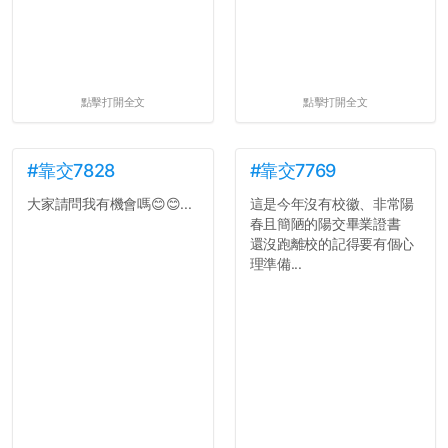
點擊打開全文
點擊打開全文
#靠交7828
#靠交7769
大家請問我有機會嗎😊😊...
這是今年沒有校徽、非常陽
春且簡陋的陽交畢業證書
還沒跑離校的記得要有個心
理準備...