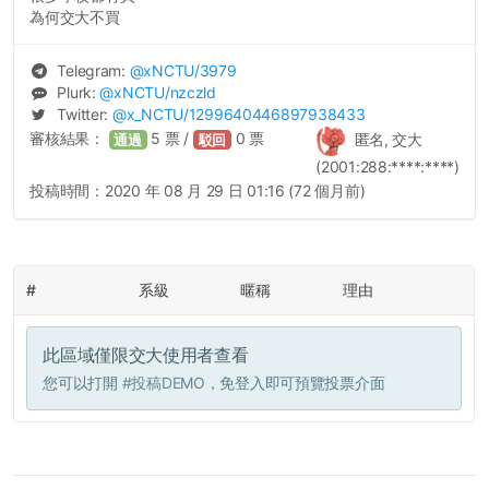
為何交大不買
Telegram:
@
xNCTU
/3979
Plurk:
@
xNCTU
/nzczld
Twitter:
@
x_NCTU
/1299640446897938433
審核結果：
5
票 /
0
票
匿名, 交大
通過
駁回
(2001:288:****:****)
投稿時間：
2020 年 08 月 29 日 01:16 (72 個月前)
#
系級
暱稱
理由
此區域僅限交大使用者查看
您可以打開
#投稿DEMO
，免登入即可預覽投票介面