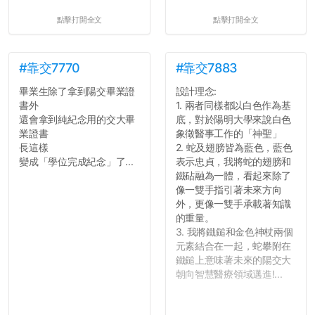
點擊打開全文
點擊打開全文
#靠交7770
#靠交7883
畢業生除了拿到陽交畢業證
設計理念:
書外
1. 兩者同樣都以白色作為基
還會拿到純紀念用的交大畢
底，對於陽明大學來說白色
業證書
象徵醫事工作的「神聖」
長這樣
2. 蛇及翅膀皆為藍色，藍色
變成「學位完成紀念」了...
表示忠貞，我將蛇的翅膀和
鐵砧融為一體，看起來除了
像一雙手指引著未來方向
外，更像一雙手承載著知識
的重量。
3. 我將鐵鎚和金色神杖兩個
元素結合在一起，蛇攀附在
鐵鎚上意味著未來的陽交大
朝向智慧醫療領域邁進!...