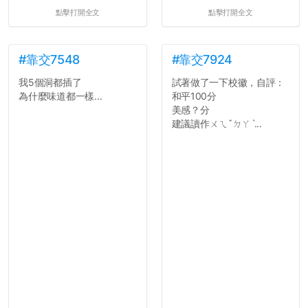
點擊打開全文
點擊打開全文
#靠交7548
#靠交7924
我5個洞都插了
試著做了一下校徽，自評：
為什麼味道都一樣...
和平100分
美感？分
建議讀作ㄨㄟˇㄉㄚˋ...