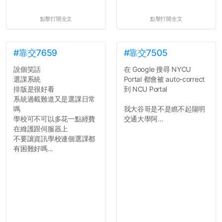
點擊打開全文
點擊打開全文
#靠交7659
#靠交7505
說個笑話
在 Google 搜尋 NYCU
選課系統
Portal 都會被 auto-correct
排版是很好看
到 NCU Portal
系統過載難道又是選課日常
嗎
我大谷哥是不是瞧不起陽明
學校可不可以多花一點經費
交通大學阿...
在維護跟伺服器上
不要讓資訊學校連個選課都
有困難好嗎...