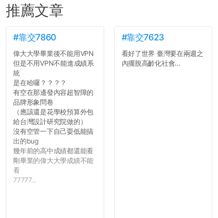
推薦文章
#靠交7860
#靠交7623
偉大大學畢業後不能用VPN
看好了世界 臺灣要在兩週之
但是不用VPN不能進成績系
內擺脫高齡化社會...
統
是在哈囉？？？？
有空在那邊發內容超智障的
品牌形象問卷
（應該還是花學校預算外包
給台灣設計研究院做的）
沒有空管一下自己耍低能搞
出的bug
幾年前的高中成績都還能看
剛畢業的偉大大學成績不能
看
77777...