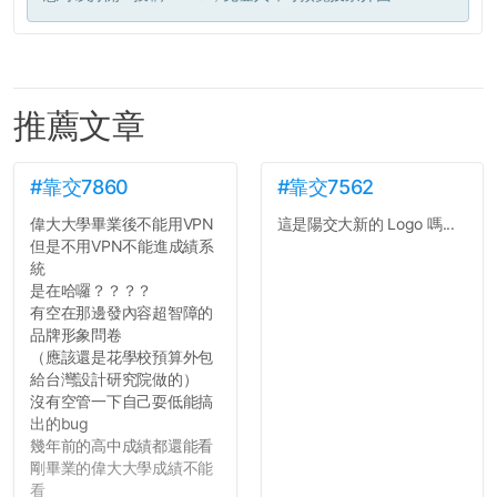
推薦文章
#靠交7860
#靠交7562
偉大大學畢業後不能用VPN
這是陽交大新的 Logo 嗎...
但是不用VPN不能進成績系
統
是在哈囉？？？？
有空在那邊發內容超智障的
品牌形象問卷
（應該還是花學校預算外包
給台灣設計研究院做的）
沒有空管一下自己耍低能搞
出的bug
幾年前的高中成績都還能看
剛畢業的偉大大學成績不能
看