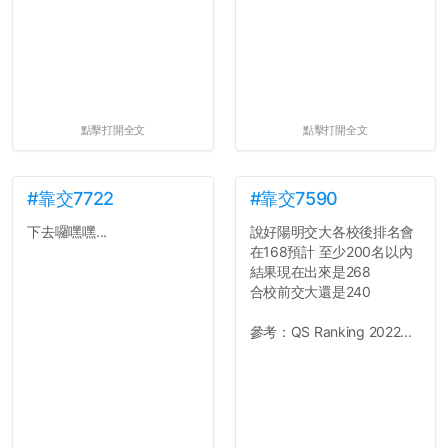
點擊打開全文
點擊打開全文
#靠交7722
#靠交7590
下去囉嘿嘿...
說好陽明交大各校後排名會
在168預計 至少200名以內
結果現在出來是268
合校前交大還是240
參考：QS Ranking 2022...