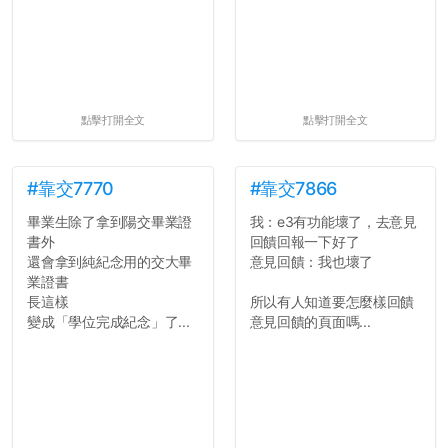
點擊打開全文
點擊打開全文
#靠交7770
#靠交7866
畢業生除了拿到陽交畢業證
我：e3有功能壞了，去意見
書外
回饋回報一下好了
還會拿到純紀念用的交大畢
意見回饋：我也壞了
業證書
長這樣
所以有人知道要怎麼樣回饋
變成「學位完成紀念」了...
意見回饋的頁面嗎...