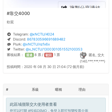
#靠交4000
欸屁
Telegram:
@
xNCTU
/4024
Discord:
867830596691689482
Plurk:
@
xNCTU
/nzfx6x
Twitter:
@
x_NCTU
/1300301051552100353
審核結果：
8
票 /
1
票
匿名, 交大
通過
駁回
(140.***.***.***)
投稿時間：
2020 年 08 月 30 日 21:04 (72 個月前)
#
系級
暱稱
理由
此區域僅限交大使用者查看
您可以打開
#投稿DEMO
，免登入即可預覽投票介面