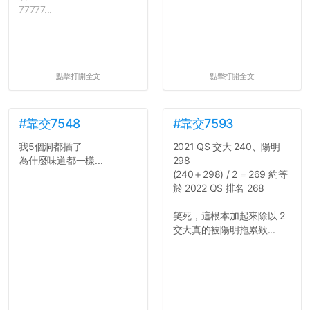
77777...
點擊打開全文
點擊打開全文
#靠交7548
#靠交7593
我5個洞都插了
2021 QS 交大 240、陽明
為什麼味道都一樣...
298
(240＋298) / 2 = 269 約等
於 2022 QS 排名 268
笑死，這根本加起來除以 2
交大真的被陽明拖累欸...