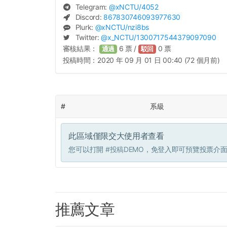
Telegram:
@
xNCTU
/4052
Discord:
867830746093977630
Plurk:
@
xNCTU
/nzi8bs
Twitter:
@
x_NCTU
/1300717544379097090
審核結果：
6
票 /
0
票
通過
駁回
投稿時間：
2020 年 09 月 01 日 00:40 (72 個月前)
#
系級
此區域僅限交大使用者查看
您可以打開
#投稿DEMO
，免登入即可預覽投票介
推薦文章