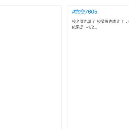
#靠交7605
校名讓也讓了 校徽拔也拔走了，你
結果是1+1/2...