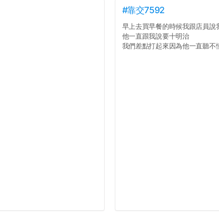
#靠交7592
早上去買早餐的時候我跟店員說
他一直跟我說要十明治
我們差點打起來因為他一直聽不懂人