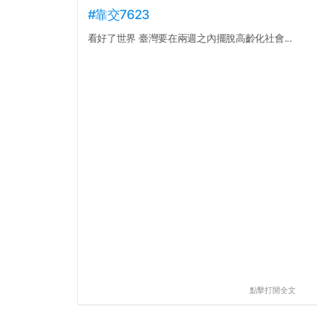
#靠交7623
看好了世界 臺灣要在兩週之內擺脫高齡化社會...
點擊打開全文