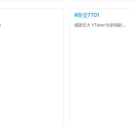
#靠交7701
內
感謝交大 VTuber 社的捐款...