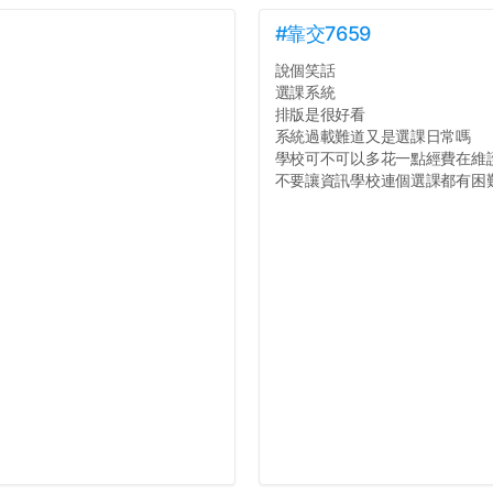
#靠交7659
說個笑話
選課系統
排版是很好看
系統過載難道又是選課日常嗎
學校可不可以多花一點經費在維
不要讓資訊學校連個選課都有困難好