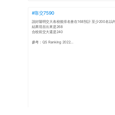
#靠交7590
說好陽明交大各校後排名會在168預計 至少200名以
結果現在出來是268
合校前交大還是240
參考：QS Ranking 2022...
點擊打開全文