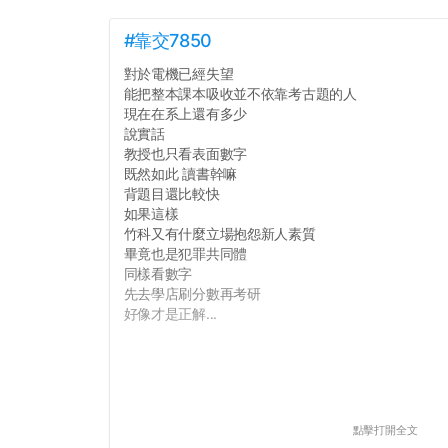
#靠交7850
對於電機已經失望
能把整本課本吸收並不依靠考古題的人
現在在系上還有多少
說實話
教授也只看表面數字
既然如此 讀書幹嘛
背題目還比較快
如果這樣
竹科又有什麼立場抱怨新人素質
畢竟也是犯罪共同體
同樣看數字
先去學店刷分數再考研
好像才是正解...
點擊打開全文