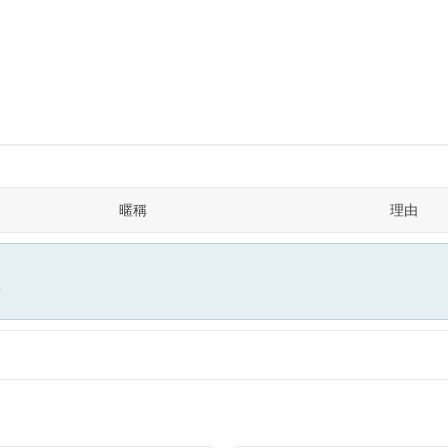
暱稱
理由
面