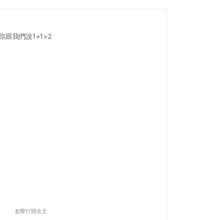
跟我們說1+1>2
點擊打開全文