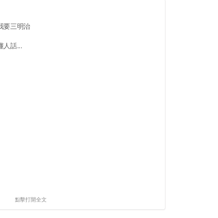
我要三明治
話...
點擊打開全文