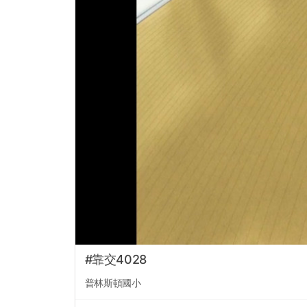
#靠交4028
普林斯頓國小