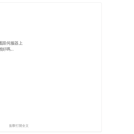
護跟伺服器上
嗎...
點擊打開全文