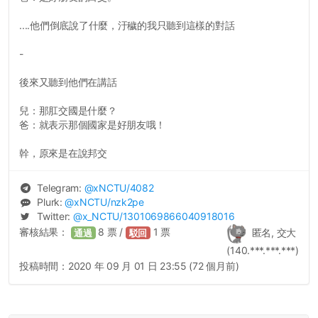
....他們倒底說了什麼，汙穢的我只聽到這樣的對話
-
後來又聽到他們在講話
兒：那肛交國是什麼？
爸：就表示那個國家是好朋友哦！
幹，原來是在說邦交
Telegram:
@
xNCTU
/4082
Plurk:
@
xNCTU
/nzk2pe
Twitter:
@
x_NCTU
/1301069866040918016
審核結果：
8
票 /
1
票
匿名, 交大
通過
駁回
(140.***.***.***)
投稿時間：
2020 年 09 月 01 日 23:55 (72 個月前)