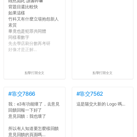
既然如此 讀書幹嘛
背題目還比較快
如果這樣
竹科又有什麼立場抱怨新人
素質
畢竟也是犯罪共同體
同樣看數字
先去學店刷分數再考研
好像才是正解...
點擊打開全文
點擊打開全文
#靠交7866
#靠交7562
我：e3有功能壞了，去意見
這是陽交大新的 Logo 嗎...
回饋回報一下好了
意見回饋：我也壞了
所以有人知道要怎麼樣回饋
意見回饋的頁面嗎...