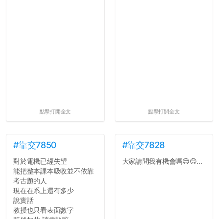
點擊打開全文
點擊打開全文
#靠交7850
#靠交7828
對於電機已經失望
大家請問我有機會嗎😊😊...
能把整本課本吸收並不依靠
考古題的人
現在在系上還有多少
說實話
教授也只看表面數字