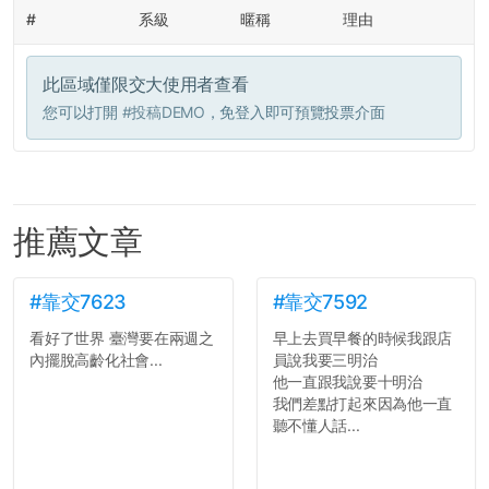
#
系級
暱稱
理由
此區域僅限交大使用者查看
您可以打開
#投稿DEMO
，免登入即可預覽投票介面
推薦文章
#靠交7623
#靠交7592
看好了世界 臺灣要在兩週之
早上去買早餐的時候我跟店
內擺脫高齡化社會...
員說我要三明治
他一直跟我說要十明治
我們差點打起來因為他一直
聽不懂人話...