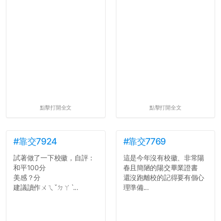
點擊打開全文
點擊打開全文
#靠交7924
#靠交7769
試著做了一下校徽，自評：
這是今年沒有校徽、非常陽
和平100分
春且簡陋的陽交畢業證書
美感？分
還沒跑離校的記得要有個心
建議讀作ㄨㄟˇㄉㄚˋ...
理準備...