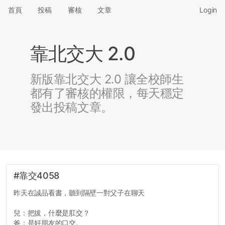
首頁
投稿
審核
文章
Login
靠北交大 2.0
新版靠北交大 2.0 讓全校師生
都有了審核的權限，每天穩定
發出投稿文章。
#靠交4058
昨天在誠品看書，聽到隔壁一對父子在聊天
兒：把拔，什麼是肛交？
爸：是好朋友的口交。