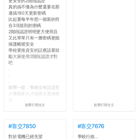
更安全的2階段認證
真的搞不懂為什麼還要在那
邊搞180天更新密碼
比起要每半年想一個新的符
合3項規則的密碼
2階段認證明明更方便而且
又比單單只有一層密碼更能
保護帳號安全
學校要推資安的話應該要鼓
勵大家使用2階段認證才對
吧
.
.
.
順帶一提，學校沒有設定至
少要隔多久才能再次更換密
碼
點擊打開全文
點擊打開全文
所以只要重新設定4次密碼
就能夠改回原本的喔
剛剛試過是行得通的，這還
真是安全呢...
#靠交7850
#靠交7676
對於電機已經失望
學校行政...