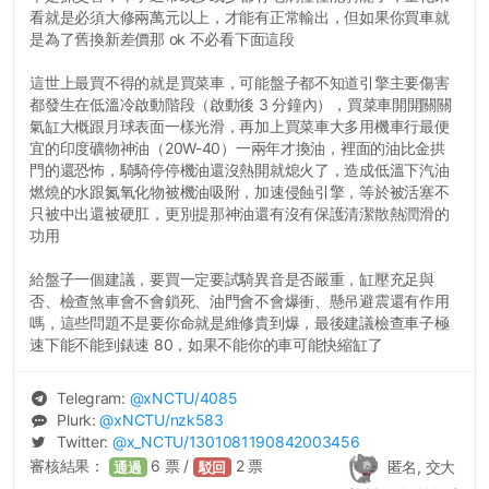
看就是必須大修兩萬元以上，才能有正常輸出，但如果你買車就
是為了舊換新差價那 ok 不必看下面這段
這世上最買不得的就是買菜車，可能盤子都不知道引擎主要傷害
都發生在低溫冷啟動階段（啟動後 3 分鐘內），買菜車開開關關
氣缸大概跟月球表面一樣光滑，再加上買菜車大多用機車行最便
宜的印度礦物神油（20W-40）一兩年才換油，裡面的油比金拱
門的還恐怖，騎騎停停機油還沒熱開就熄火了，造成低溫下汽油
燃燒的水跟氮氧化物被機油吸附，加速侵蝕引擎，等於被活塞不
只被中出還被硬肛，更別提那神油還有沒有保護清潔散熱潤滑的
功用
給盤子一個建議，要買一定要試騎異音是否嚴重，缸壓充足與
否、檢查煞車會不會鎖死、油門會不會爆衝、懸吊避震還有作用
嗎，這些問題不是要你命就是維修貴到爆，最後建議檢查車子極
速下能不能到錶速 80，如果不能你的車可能快縮缸了
Telegram:
@
xNCTU
/4085
Plurk:
@
xNCTU
/nzk583
Twitter:
@
x_NCTU
/1301081190842003456
審核結果：
6
票 /
2
票
匿名, 交大
通過
駁回