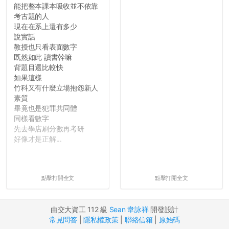
能把整本課本吸收並不依靠
考古題的人
現在在系上還有多少
說實話
教授也只看表面數字
既然如此 讀書幹嘛
背題目還比較快
如果這樣
竹科又有什麼立場抱怨新人
素質
畢竟也是犯罪共同體
同樣看數字
先去學店刷分數再考研
好像才是正解...
點擊打開全文
點擊打開全文
由交大資工 112 級
Sean 韋詠祥
開發設計
常見問答
|
隱私權政策
|
聯絡信箱
|
原始碼