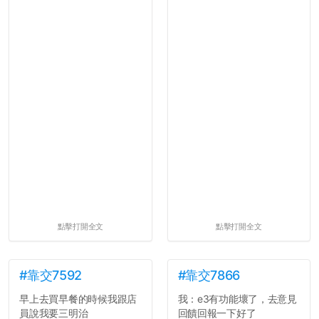
點擊打開全文
點擊打開全文
#靠交7592
#靠交7866
早上去買早餐的時候我跟店
我：e3有功能壞了，去意見
員說我要三明治
回饋回報一下好了