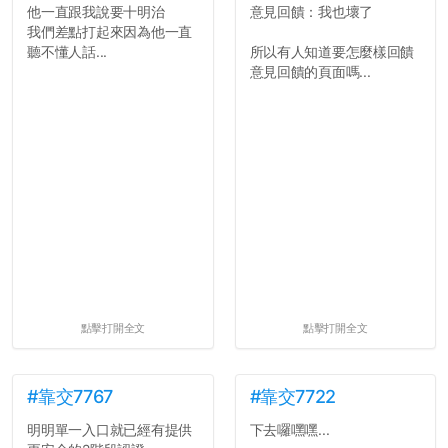
他一直跟我說要十明治
意見回饋：我也壞了
我們差點打起來因為他一直
聽不懂人話...
所以有人知道要怎麼樣回饋
意見回饋的頁面嗎...
點擊打開全文
點擊打開全文
#靠交7767
#靠交7722
明明單一入口就已經有提供
下去囉嘿嘿...