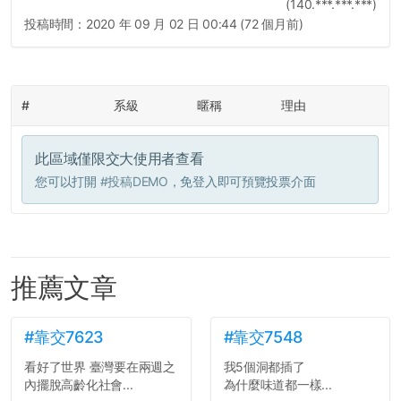
(140.***.***.***)
投稿時間：
2020 年 09 月 02 日 00:44 (72 個月前)
#
系級
暱稱
理由
此區域僅限交大使用者查看
您可以打開
#投稿DEMO
，免登入即可預覽投票介面
推薦文章
#靠交7623
#靠交7548
看好了世界 臺灣要在兩週之
我5個洞都插了
內擺脫高齡化社會...
為什麼味道都一樣...