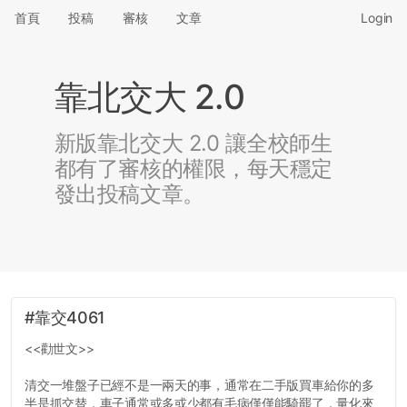
首頁
投稿
審核
文章
Login
靠北交大 2.0
新版靠北交大 2.0 讓全校師生
都有了審核的權限，每天穩定
發出投稿文章。
#靠交4061
<<勸世文>>
清交一堆盤子已經不是一兩天的事，通常在二手版買車給你的多
半是抓交替，車子通常或多或少都有毛病僅僅能騎罷了，量化來