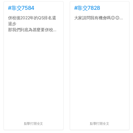
#靠交7584
#靠交7828
併校後2022年的QS排名還
大家請問我有機會嗎😊😊...
退步
那我們到底為甚麼要併校...
點擊打開全文
點擊打開全文