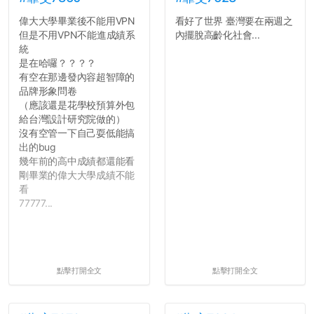
偉大大學畢業後不能用VPN
看好了世界 臺灣要在兩週之
但是不用VPN不能進成績系
內擺脫高齡化社會...
統
是在哈囉？？？？
有空在那邊發內容超智障的
品牌形象問卷
（應該還是花學校預算外包
給台灣設計研究院做的）
沒有空管一下自己耍低能搞
出的bug
幾年前的高中成績都還能看
剛畢業的偉大大學成績不能
看
77777...
點擊打開全文
點擊打開全文