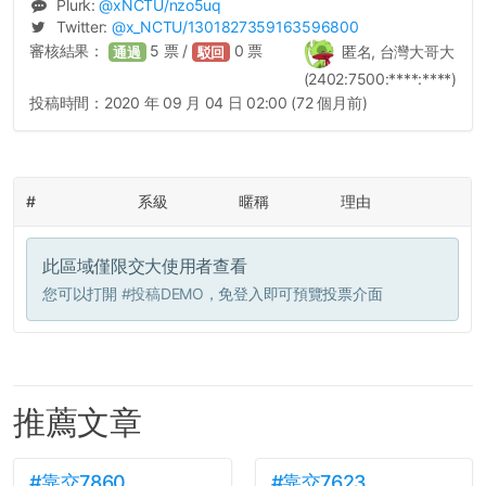
Plurk:
@
xNCTU
/nzo5uq
Twitter:
@
x_NCTU
/1301827359163596800
審核結果：
5
票 /
0
票
匿名, 台灣大哥大
通過
駁回
(2402:7500:****:****)
投稿時間：
2020 年 09 月 04 日 02:00 (72 個月前)
#
系級
暱稱
理由
此區域僅限交大使用者查看
您可以打開
#投稿DEMO
，免登入即可預覽投票介面
推薦文章
#靠交7860
#靠交7623