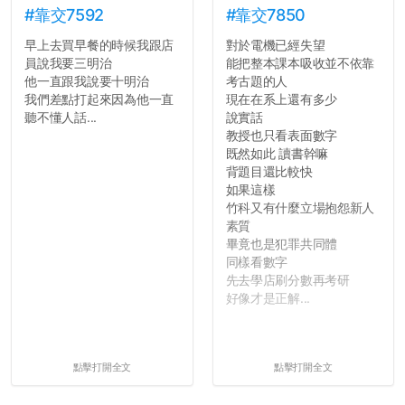
#靠交7592
#靠交7850
早上去買早餐的時候我跟店
對於電機已經失望
員說我要三明治
能把整本課本吸收並不依靠
他一直跟我說要十明治
考古題的人
我們差點打起來因為他一直
現在在系上還有多少
聽不懂人話...
說實話
教授也只看表面數字
既然如此 讀書幹嘛
背題目還比較快
如果這樣
竹科又有什麼立場抱怨新人
素質
畢竟也是犯罪共同體
同樣看數字
先去學店刷分數再考研
好像才是正解...
點擊打開全文
點擊打開全文