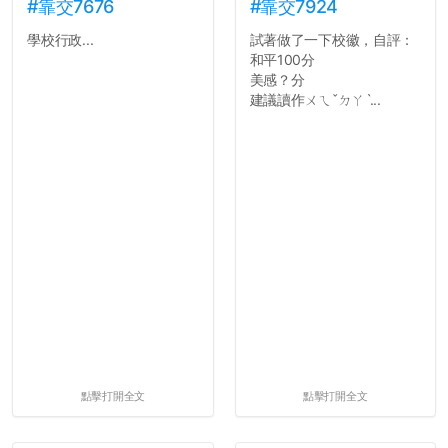
#靠交7676
#靠交7924
學校行政...
試著做了一下校徽，自評：
和平100分
美感？分
建議讀作ㄨㄟˇㄉㄚˋ...
點擊打開全文
點擊打開全文