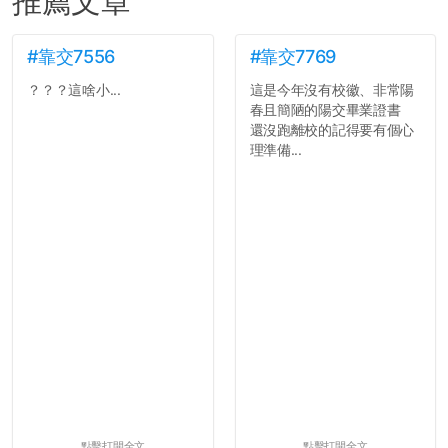
推薦文章
#靠交7556
#靠交7769
？？？這啥小...
這是今年沒有校徽、非常陽
春且簡陋的陽交畢業證書
還沒跑離校的記得要有個心
理準備...
點擊打開全文
點擊打開全文