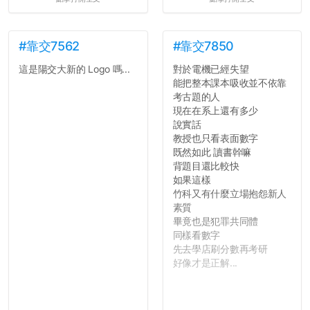
#靠交7562
#靠交7850
這是陽交大新的 Logo 嗎...
對於電機已經失望
能把整本課本吸收並不依靠
考古題的人
現在在系上還有多少
說實話
教授也只看表面數字
既然如此 讀書幹嘛
背題目還比較快
如果這樣
竹科又有什麼立場抱怨新人
素質
畢竟也是犯罪共同體
同樣看數字
先去學店刷分數再考研
好像才是正解...