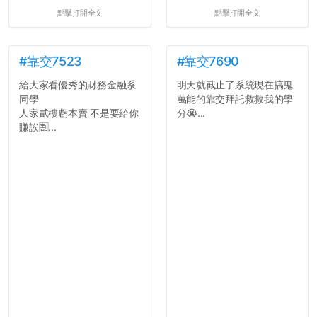
點擊打開全文
點擊打開全文
#靠交7523
#靠交7690
給大家看優秀的財務金融系
明天就截止了系統現在搞鬼
同學
萬能的靠交拜託救救我的學
人家貳樓虧本賣 不是要給你
分😭...
賺誒🈹...