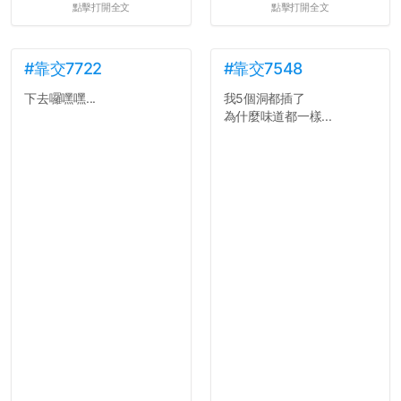
點擊打開全文
點擊打開全文
#靠交7722
#靠交7548
下去囉嘿嘿...
我5個洞都插了
為什麼味道都一樣...