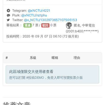
Telegram:
@
xNCTU
/4221
Plurk:
@
xNCTU
/nztphu
Twitter:
@
x_NCTU
/1302973657107505153
審核結果：
7
票 /
0
票
匿名, 中華電信
通過
駁回
(2001:b400:****:****)
投稿時間：
2020 年 09 月 07 日 06:10 (72 個月前)
#
系級
暱稱
理由
此區域僅限交大使用者查看
您可以打開
#投稿DEMO
，免登入即可預覽投票介面