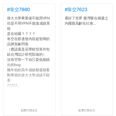
#靠交7860
#靠交7623
偉大大學畢業後不能用VPN
看好了世界 臺灣要在兩週之
但是不用VPN不能進成績系
內擺脫高齡化社會...
統
是在哈囉？？？？
有空在那邊發內容超智障的
品牌形象問卷
（應該還是花學校預算外包
給台灣設計研究院做的）
沒有空管一下自己耍低能搞
出的bug
幾年前的高中成績都還能看
剛畢業的偉大大學成績不能
看
77777...
點擊打開全文
點擊打開全文