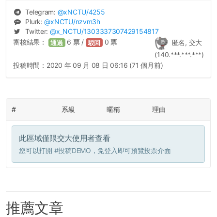
Telegram:
@
xNCTU
/4255
Plurk:
@
xNCTU
/nzvm3h
Twitter:
@
x_NCTU
/1303337307429154817
審核結果：
6
票 /
0
票
匿名, 交大
通過
駁回
(140.***.***.***)
投稿時間：
2020 年 09 月 08 日 06:16 (71 個月前)
#
系級
暱稱
理由
此區域僅限交大使用者查看
您可以打開
#投稿DEMO
，免登入即可預覽投票介面
推薦文章