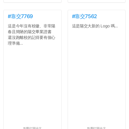
#靠交7769
#靠交7562
這是今年沒有校徽、非常陽
這是陽交大新的 Logo 嗎...
春且簡陋的陽交畢業證書
還沒跑離校的記得要有個心
理準備...
點擊打開全文
點擊打開全文