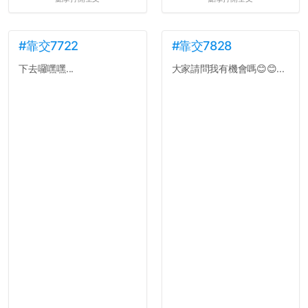
#靠交7722
#靠交7828
下去囉嘿嘿...
大家請問我有機會嗎😊😊...