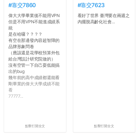
#靠交7860
#靠交7623
偉大大學畢業後不能用VPN
看好了世界 臺灣要在兩週之
但是不用VPN不能進成績系
內擺脫高齡化社會...
統
是在哈囉？？？？
有空在那邊發內容超智障的
品牌形象問卷
（應該還是花學校預算外包
給台灣設計研究院做的）
沒有空管一下自己耍低能搞
出的bug
幾年前的高中成績都還能看
剛畢業的偉大大學成績不能
看
77777...
點擊打開全文
點擊打開全文