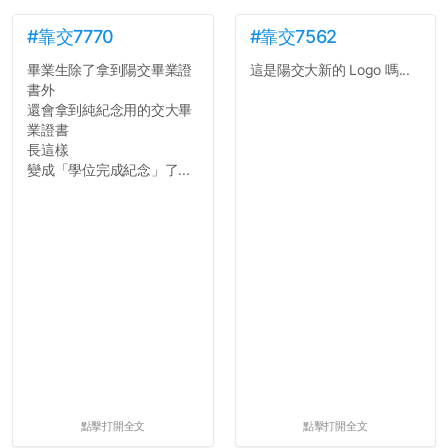
#靠交7770
#靠交7562
畢業生除了拿到陽交畢業證
這是陽交大新的 Logo 嗎...
書外
還會拿到純紀念用的交大畢
業證書
長這樣
變成「學位完成紀念」了...
點擊打開全文
點擊打開全文