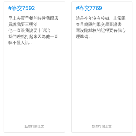
#靠交7592
#靠交7769
早上去買早餐的時候我跟店
這是今年沒有校徽、非常陽
員說我要三明治
春且簡陋的陽交畢業證書
他一直跟我說要十明治
還沒跑離校的記得要有個心
我們差點打起來因為他一直
理準備...
聽不懂人話...
點擊打開全文
點擊打開全文