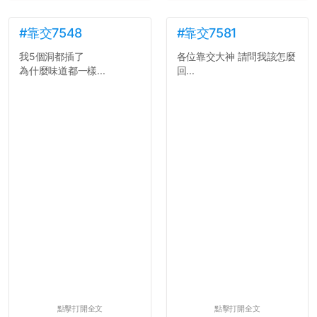
#靠交7548
#靠交7581
我5個洞都插了
各位靠交大神 請問我該怎麼
為什麼味道都一樣...
回...
點擊打開全文
點擊打開全文