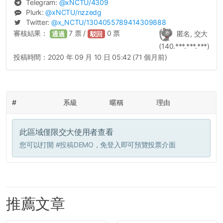
Telegram:
@
xNCTU
/4309
Plurk:
@
xNCTU
/nzzedg
Twitter:
@
x_NCTU
/1304055789414309888
審核結果：
7
票 /
0
票
匿名, 交大
通過
駁回
(140.***.***.***)
投稿時間：
2020 年 09 月 10 日 05:42 (71 個月前)
#
系級
暱稱
理由
此區域僅限交大使用者查看
您可以打開
#投稿DEMO
，免登入即可預覽投票介面
推薦文章